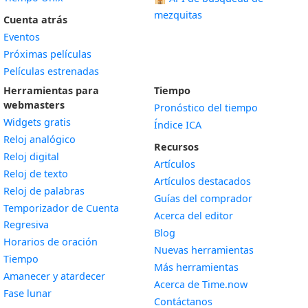
mezquitas
Cuenta atrás
Eventos
Próximas películas
Películas estrenadas
Herramientas para
Tiempo
webmasters
Pronóstico del tiempo
Widgets gratis
Índice ICA
Widget
Reloj analógico
Recursos
Widget
Reloj digital
Artículos
Widget
Reloj de texto
Artículos destacados
Widget
Reloj de palabras
Guías del comprador
Temporizador de Cuenta
Acerca del editor
Widget
Regresiva
Blog
Widget
Horarios de oración
Nuevas herramientas
Widget
Tiempo
Más herramientas
Widget
Amanecer y atardecer
Acerca de Time.now
Widget
Fase lunar
Contáctanos