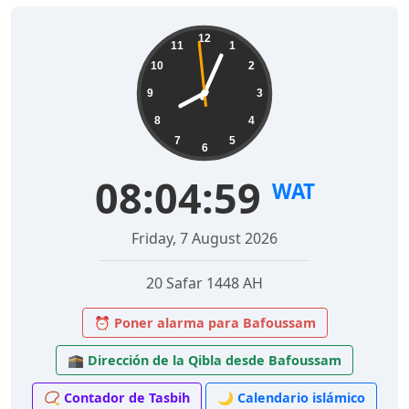
12
11
1
10
2
9
3
8
4
7
5
6
08:05:00
WAT
Friday, 7 August 2026
20 Safar 1448 AH
⏰ Poner alarma para Bafoussam
🕋 Dirección de la Qibla desde Bafoussam
📿 Contador de Tasbih
🌙 Calendario islámico