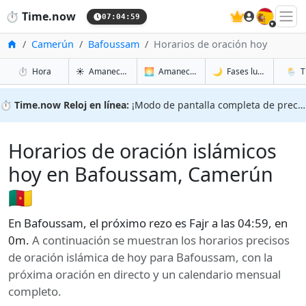
🇪🇸
⏱️
Time.now
07:05:00
Inicio
Camerún
Bafoussam
Horarios de oración hoy
en Bafoussam
en Bafoussam
en Baf
en Baf
⏱️
Hora
☀️
Amanecer y atardecer
🌅
Amanecer y atardecer mañana
🌙
Fases lunares
🌦️
T
⏱️
Time.now Reloj en línea:
¡Modo de pantalla completa de precisión!
Horarios de oración islámicos
hoy en Bafoussam, Camerún
🇨🇲
En Bafoussam, el próximo rezo es Fajr a las 04:59, en
0m.
A continuación se muestran los horarios precisos
de oración islámica de hoy para Bafoussam, con la
próxima oración en directo y un calendario mensual
completo.