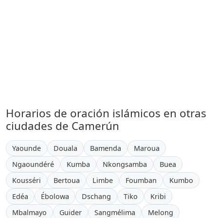
Horarios de oración islámicos en otras
ciudades de Camerún
Yaounde
Douala
Bamenda
Maroua
Ngaoundéré
Kumba
Nkongsamba
Buea
Kousséri
Bertoua
Limbe
Foumban
Kumbo
Edéa
Ébolowa
Dschang
Tiko
Kribi
Mbalmayo
Guider
Sangmélima
Melong