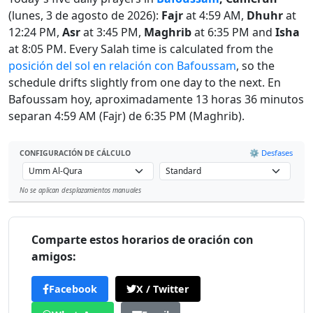
(lunes, 3 de agosto de 2026):
Fajr
at 4:59 AM,
Dhuhr
at
12:24 PM,
Asr
at 3:45 PM,
Maghrib
at 6:35 PM and
Isha
at 8:05 PM. Every Salah time is calculated from the
posición del sol en relación con Bafoussam
, so the
schedule drifts slightly from one day to the next. En
Bafoussam hoy, aproximadamente 13 horas 36 minutos
separan 4:59 AM (Fajr) de 6:35 PM (Maghrib).
⚙️ Desfases
CONFIGURACIÓN DE CÁLCULO
No se aplican desplazamientos manuales
Leaflet
Comparte estos horarios de oración con
amigos:
Facebook
X / Twitter