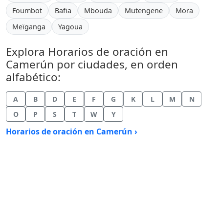
Foumbot
Bafia
Mbouda
Mutengene
Mora
Meïganga
Yagoua
Explora Horarios de oración en
Camerún por ciudades, en orden
alfabético:
A
B
D
E
F
G
K
L
M
N
O
P
S
T
W
Y
Horarios de oración en Camerún ›