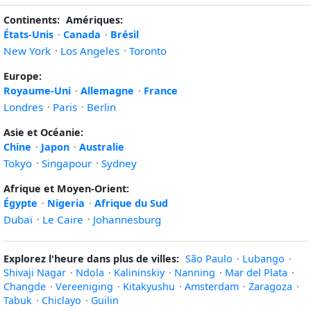
Continents:
Amériques:
États-Unis
·
Canada
·
Brésil
New York
·
Los Angeles
·
Toronto
Europe:
Royaume-Uni
·
Allemagne
·
France
Londres
·
Paris
·
Berlin
Asie et Océanie:
Chine
·
Japon
·
Australie
Tokyo
·
Singapour
·
Sydney
Afrique et Moyen-Orient:
Égypte
·
Nigeria
·
Afrique du Sud
Dubaï
·
Le Caire
·
Johannesburg
Explorez l'heure dans plus de villes:
São Paulo
·
Lubango
·
Shivaji Nagar
·
Ndola
·
Kalininskiy
·
Nanning
·
Mar del Plata
·
Changde
·
Vereeniging
·
Kitakyushu
·
Amsterdam
·
Zaragoza
·
Tabuk
·
Chiclayo
·
Guilin