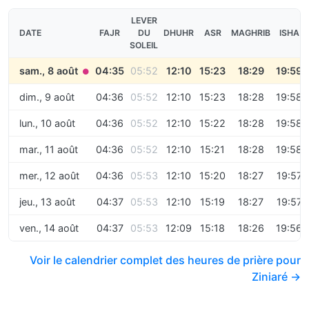
LEVER
DATE
FAJR
DU
DHUHR
ASR
MAGHRIB
ISHA
SOLEIL
sam., 8 août
04:35
05:52
12:10
15:23
18:29
19:59
●
dim., 9 août
04:36
05:52
12:10
15:23
18:28
19:58
lun., 10 août
04:36
05:52
12:10
15:22
18:28
19:58
mar., 11 août
04:36
05:52
12:10
15:21
18:28
19:58
mer., 12 août
04:36
05:53
12:10
15:20
18:27
19:57
jeu., 13 août
04:37
05:53
12:10
15:19
18:27
19:57
ven., 14 août
04:37
05:53
12:09
15:18
18:26
19:56
Voir le calendrier complet des heures de prière pour
Ziniaré →