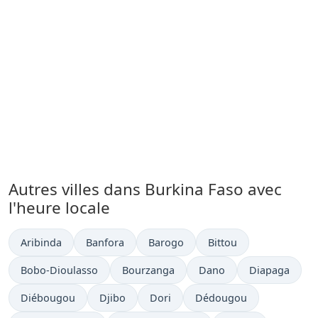
Autres villes dans Burkina Faso avec
l'heure locale
Heure actuelle à
Heure actuelle à
Heure actuelle à
Heure actuelle à
Aribinda
Banfora
Barogo
Bittou
Heure actuelle à
Heure actuelle à
Heure actuelle à
Heure actuelle
Bobo-Dioulasso
Bourzanga
Dano
Diapaga
Heure actuelle à
Heure actuelle à
Heure actuelle à
Heure actuelle à
Diébougou
Djibo
Dori
Dédougou