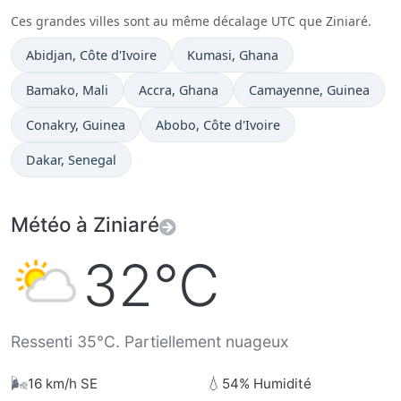
Ces grandes villes sont au même décalage UTC que Ziniaré.
Heure actuelle à
Heure actuelle à
Abidjan
, Côte d'Ivoire
Kumasi
, Ghana
Heure actuelle à
Heure actuelle à
Heure actuelle à
Bamako
, Mali
Accra
, Ghana
Camayenne
, Guinea
Heure actuelle à
Heure actuelle à
Conakry
, Guinea
Abobo
, Côte d'Ivoire
Heure actuelle à
Dakar
, Senegal
Météo à Ziniaré
32°C
Ressenti 35°C. Partiellement nuageux
🌬️
💧
16 km/h SE
54% Humidité