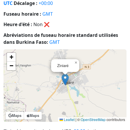
UTC
Décalage :
+00:00
Fuseau horaire :
GMT
Heure d'été :
Non
❌
Abréviations de fuseau horaire standard utilisées
dans Burkina Faso:
GMT
+
×
−
Ziniaré
Maps
Maps
Leaflet
|
©
OpenStreetMap
contributors