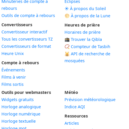
Minuteries de compte à
Éclipses
rebours
☀️ À propos du Soleil
Outils de compte à rebours
🌕 À propos de la Lune
Convertisseurs
Heures de prière
Convertisseur interactif
Horaires de prière
Tous les convertisseurs TZ
🕋 Trouver la Qibla
Convertisseurs de format
📿 Compteur de Tasbih
Heure Unix
🕌
API de recherche de
mosquées
Compte à rebours
Événements
Films à venir
Films sortis
Outils pour webmasters
Météo
Widgets gratuits
Prévision météorologique
Widget
Horloge analogique
Indice AQI
Widget
Horloge numérique
Ressources
Widget
Horloge textuelle
Articles
Widget
Horloge mot