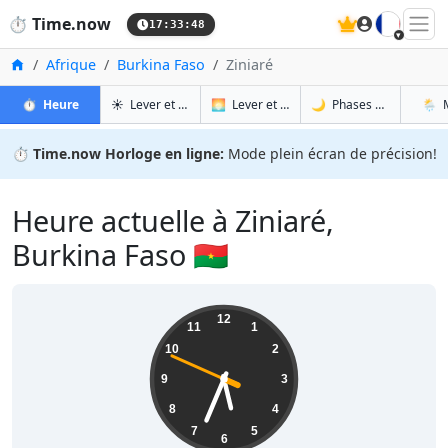
🇫🇷
⏱️
Time.now
17:33:49
Accueil
Afrique
Burkina Faso
Ziniaré
à Ziniaré
à Ziniaré
à Zin
à Z
⏱️
Heure
☀️
Lever et coucher du soleil
🌅
Lever et coucher du soleil demain
🌙
Phases de la Lune
🌦️
⏱️
Time.now Horloge en ligne:
Mode plein écran de précision!
Heure actuelle à Ziniaré,
Burkina Faso 🇧🇫
17:33:50
12
11
1
10
2
9
3
8
4
7
5
6