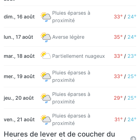
Pluies éparses à
dim., 16 août
33°
/
24°
proximité
lun., 17 août
Averse légère
35°
/
24°
mar., 18 août
Partiellement nuageux
33°
/
23°
Pluies éparses à
mer., 19 août
33°
/
25°
proximité
Pluies éparses à
jeu., 20 août
29°
/
25°
proximité
Pluies éparses à
ven., 21 août
31°
/
24°
proximité
Heures de lever et de coucher du