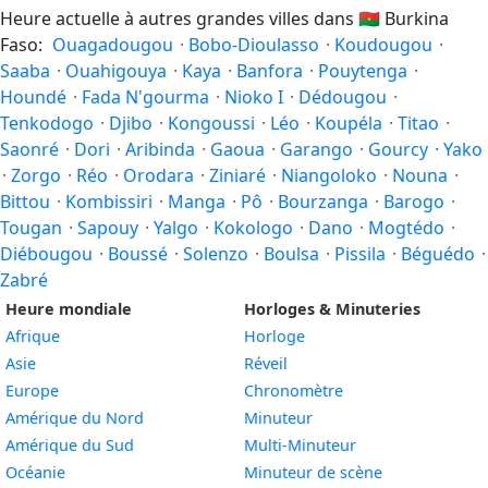
Heure actuelle à autres grandes villes dans
🇧🇫
Burkina
Faso:
Ouagadougou
·
Bobo-Dioulasso
·
Koudougou
·
Saaba
·
Ouahigouya
·
Kaya
·
Banfora
·
Pouytenga
·
Houndé
·
Fada N'gourma
·
Nioko I
·
Dédougou
·
Tenkodogo
·
Djibo
·
Kongoussi
·
Léo
·
Koupéla
·
Titao
·
Saonré
·
Dori
·
Aribinda
·
Gaoua
·
Garango
·
Gourcy
·
Yako
·
Zorgo
·
Réo
·
Orodara
·
Ziniaré
·
Niangoloko
·
Nouna
·
Bittou
·
Kombissiri
·
Manga
·
Pô
·
Bourzanga
·
Barogo
·
Tougan
·
Sapouy
·
Yalgo
·
Kokologo
·
Dano
·
Mogtédo
·
Diébougou
·
Boussé
·
Solenzo
·
Boulsa
·
Pissila
·
Béguédo
·
Zabré
Heure mondiale
Horloges & Minuteries
Afrique
Horloge
Asie
Réveil
Europe
Chronomètre
Amérique du Nord
Minuteur
Amérique du Sud
Multi-Minuteur
Océanie
Minuteur de scène