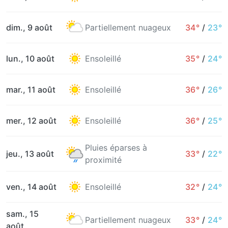
dim., 9 août
Partiellement nuageux
34°
/
23°
lun., 10 août
Ensoleillé
35°
/
24°
mar., 11 août
Ensoleillé
36°
/
26°
mer., 12 août
Ensoleillé
36°
/
25°
Pluies éparses à
jeu., 13 août
33°
/
22°
proximité
ven., 14 août
Ensoleillé
32°
/
24°
sam., 15
Partiellement nuageux
33°
/
24°
août