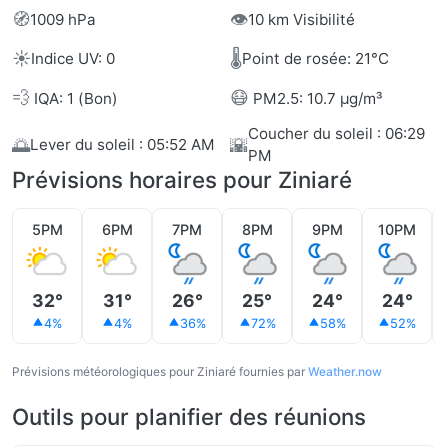
🧭
👁️
1009 hPa
10 km Visibilité
☀️
🌡️
Indice UV: 0
Point de rosée: 21°C
💨
😷
IQA: 1 (Bon)
PM2.5: 10.7 µg/m³
Coucher du soleil : 06:29
🌅
🌇
Lever du soleil : 05:52 AM
PM
Prévisions horaires pour Ziniaré
5PM
6PM
7PM
8PM
9PM
10PM
32°
31°
26°
25°
24°
24°
4%
4%
36%
72%
58%
52%
Prévisions météorologiques pour Ziniaré fournies par
Weather.now
Outils pour planifier des réunions