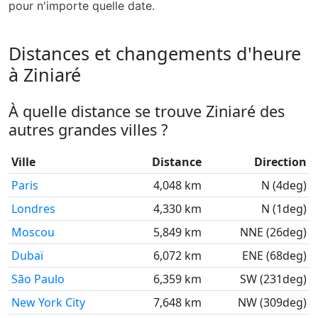
pour n'importe quelle date.
Distances et changements d'heure
à Ziniaré
À quelle distance se trouve Ziniaré des
autres grandes villes ?
Ville
Distance
Direction
Paris
4,048 km
N (4deg)
Londres
4,330 km
N (1deg)
Moscou
5,849 km
NNE (26deg)
Dubaï
6,072 km
ENE (68deg)
São Paulo
6,359 km
SW (231deg)
New York City
7,648 km
NW (309deg)