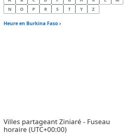
N
O
P
R
S
T
Y
Z
Heure en Burkina Faso ›
Villes partageant Ziniaré - Fuseau
horaire (UTC+00:00)