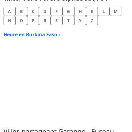
A
B
C
D
F
G
H
K
L
M
N
O
P
R
S
T
Y
Z
Heure en Burkina Faso ›
Villes partageant Garango - Fuseau