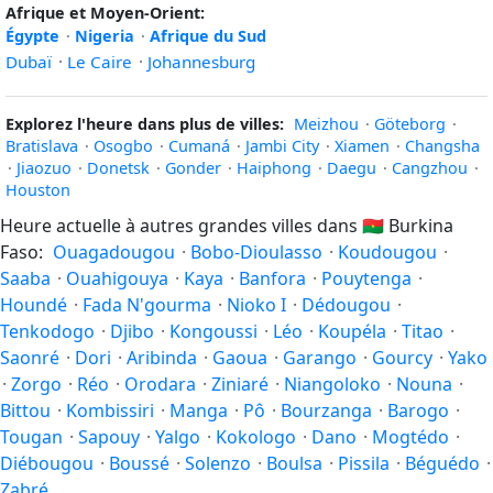
Afrique et Moyen-Orient:
Égypte
·
Nigeria
·
Afrique du Sud
Dubaï
·
Le Caire
·
Johannesburg
Explorez l'heure dans plus de villes:
Meizhou
·
Göteborg
·
Bratislava
·
Osogbo
·
Cumaná
·
Jambi City
·
Xiamen
·
Changsha
·
Jiaozuo
·
Donetsk
·
Gonder
·
Haiphong
·
Daegu
·
Cangzhou
·
Houston
Heure actuelle à autres grandes villes dans
🇧🇫
Burkina
Faso:
Ouagadougou
·
Bobo-Dioulasso
·
Koudougou
·
Saaba
·
Ouahigouya
·
Kaya
·
Banfora
·
Pouytenga
·
Houndé
·
Fada N'gourma
·
Nioko I
·
Dédougou
·
Tenkodogo
·
Djibo
·
Kongoussi
·
Léo
·
Koupéla
·
Titao
·
Saonré
·
Dori
·
Aribinda
·
Gaoua
·
Garango
·
Gourcy
·
Yako
·
Zorgo
·
Réo
·
Orodara
·
Ziniaré
·
Niangoloko
·
Nouna
·
Bittou
·
Kombissiri
·
Manga
·
Pô
·
Bourzanga
·
Barogo
·
Tougan
·
Sapouy
·
Yalgo
·
Kokologo
·
Dano
·
Mogtédo
·
Diébougou
·
Boussé
·
Solenzo
·
Boulsa
·
Pissila
·
Béguédo
·
Zabré