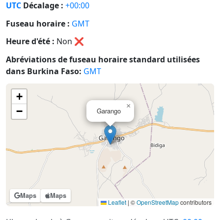
UTC
Décalage :
+00:00
Fuseau horaire :
GMT
Heure d'été :
Non
❌
Abréviations de fuseau horaire standard utilisées
dans Burkina Faso:
GMT
+
×
−
Garango
Maps
Maps
Leaflet
|
©
OpenStreetMap
contributors