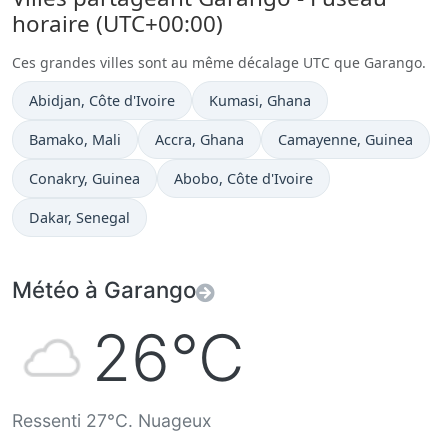
horaire (UTC+00:00)
Ces grandes villes sont au même décalage UTC que Garango.
Heure actuelle à
Heure actuelle à
Abidjan
, Côte d'Ivoire
Kumasi
, Ghana
Heure actuelle à
Heure actuelle à
Heure actuelle à
Bamako
, Mali
Accra
, Ghana
Camayenne
, Guinea
Heure actuelle à
Heure actuelle à
Conakry
, Guinea
Abobo
, Côte d'Ivoire
Heure actuelle à
Dakar
, Senegal
Météo à Garango
26°C
Ressenti 27°C. Nuageux