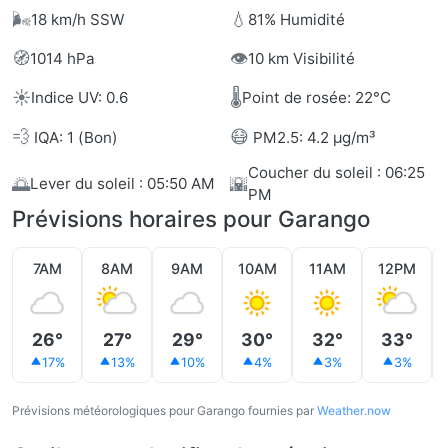
🌬️
💧
18 km/h SSW
81% Humidité
🧭
👁️
1014 hPa
10 km Visibilité
☀️
🌡️
Indice UV: 0.6
Point de rosée: 22°C
💨
😷
IQA: 1 (Bon)
PM2.5: 4.2 µg/m³
Coucher du soleil : 06:25
🌅
🌇
Lever du soleil : 05:50 AM
PM
Prévisions horaires pour Garango
7AM
8AM
9AM
10AM
11AM
12PM
26°
27°
29°
30°
32°
33°
17%
13%
10%
4%
3%
3%
Prévisions météorologiques pour Garango fournies par
Weather.now