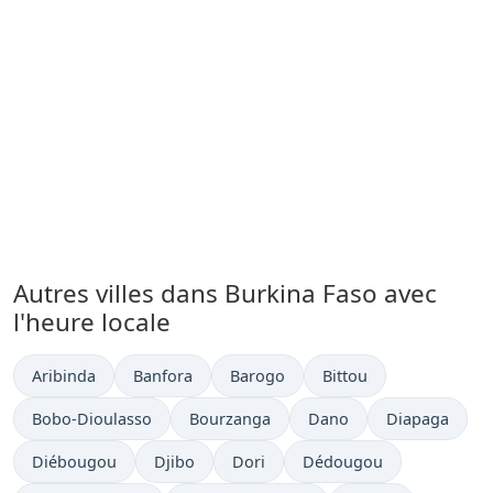
Autres villes dans Burkina Faso avec
l'heure locale
Heure actuelle à
Heure actuelle à
Heure actuelle à
Heure actuelle à
Aribinda
Banfora
Barogo
Bittou
Heure actuelle à
Heure actuelle à
Heure actuelle à
Heure actuelle
Bobo-Dioulasso
Bourzanga
Dano
Diapaga
Heure actuelle à
Heure actuelle à
Heure actuelle à
Heure actuelle à
Diébougou
Djibo
Dori
Dédougou