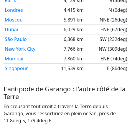
Paris
4,129 km
N (3deg)
Londres
4,415 km
N (0deg)
Moscou
5,891 km
NNE (26deg)
Dubaï
6,029 km
ENE (67deg)
São Paulo
6,368 km
SW (232deg)
New York City
7,766 km
NW (309deg)
Mumbai
7,860 km
ENE (74deg)
Singapour
11,539 km
E (86deg)
L'antipode de Garango : l'autre côté de la
Terre
En creusant tout droit à travers la Terre depuis
Garango, vous ressortiriez en plein océan, près de
11.8deg S, 179.4deg E.