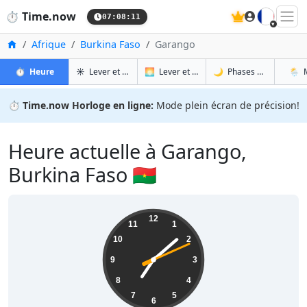
🇫🇷
⏱️
Time.now
07:08:12
Accueil
Afrique
Burkina Faso
Garango
à Garango
à Garango
à Ga
à 
⏱️
Heure
☀️
Lever et coucher du soleil
🌅
Lever et coucher du soleil demain
🌙
Phases de la Lune
🌦️
⏱️
Time.now Horloge en ligne:
Mode plein écran de précision!
Heure actuelle à Garango,
Burkina Faso 🇧🇫
07:08:12
12
11
1
10
2
9
3
8
4
7
5
6