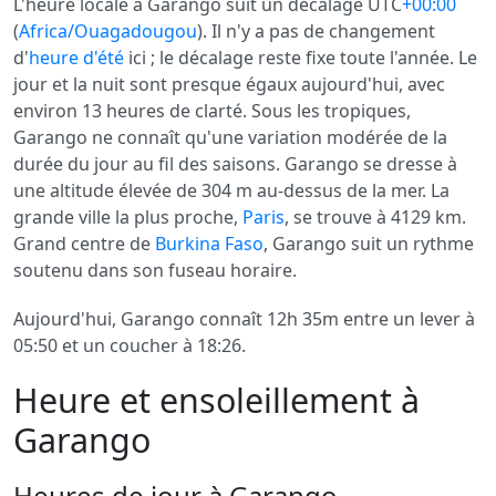
L'heure locale à Garango suit un décalage UTC
+00:00
(
Africa/Ouagadougou
). Il n'y a pas de changement
d'
heure d'été
ici ; le décalage reste fixe toute l'année. Le
jour et la nuit sont presque égaux aujourd'hui, avec
environ 13 heures de clarté. Sous les tropiques,
Garango ne connaît qu'une variation modérée de la
durée du jour au fil des saisons. Garango se dresse à
une altitude élevée de 304 m au-dessus de la mer. La
grande ville la plus proche,
Paris
, se trouve à 4129 km.
Grand centre de
Burkina Faso
, Garango suit un rythme
soutenu dans son fuseau horaire.
Aujourd'hui, Garango connaît 12h 35m entre un lever à
05:50 et un coucher à 18:26.
Heure et ensoleillement à
Garango
Heures de jour à Garango