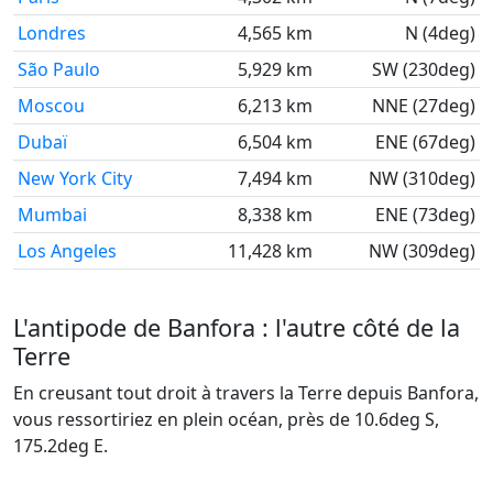
Londres
4,565 km
N (4deg)
São Paulo
5,929 km
SW (230deg)
Moscou
6,213 km
NNE (27deg)
Dubaï
6,504 km
ENE (67deg)
New York City
7,494 km
NW (310deg)
Mumbai
8,338 km
ENE (73deg)
Los Angeles
11,428 km
NW (309deg)
L'antipode de Banfora : l'autre côté de la
Terre
En creusant tout droit à travers la Terre depuis Banfora,
vous ressortiriez en plein océan, près de 10.6deg S,
175.2deg E.