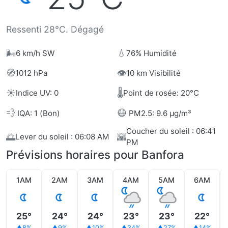
Ressenti 28°C. Dégagé
🌬️
💧
6 km/h SW
76% Humidité
🧭
👁️
1012 hPa
10 km Visibilité
☀️
🌡️
Indice UV: 0
Point de rosée: 20°C
💨
😷
IQA: 1 (Bon)
PM2.5: 9.6 µg/m³
Coucher du soleil : 06:41
🌅
🌇
Lever du soleil : 06:08 AM
PM
Prévisions horaires pour Banfora
1AM
2AM
3AM
4AM
5AM
6AM
25°
24°
24°
23°
23°
22°
8%
9%
10%
34%
27%
14%