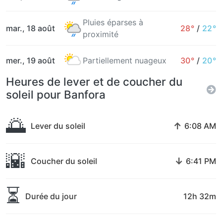
Pluies éparses à
mar., 18 août
28°
/
22°
proximité
mer., 19 août
Partiellement nuageux
30°
/
20°
Heures de lever et de coucher du
soleil pour Banfora
🌅
↑
Lever du soleil
6:08 AM
🌇
↓
Coucher du soleil
6:41 PM
⏳
Durée du jour
12h 32m