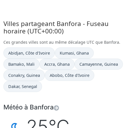
Villes partageant Banfora - Fuseau
horaire (UTC+00:00)
Ces grandes villes sont au même décalage UTC que Banfora.
Heure actuelle à
Heure actuelle à
Abidjan
, Côte d'Ivoire
Kumasi
, Ghana
Heure actuelle à
Heure actuelle à
Heure actuelle à
Bamako
, Mali
Accra
, Ghana
Camayenne
, Guinea
Heure actuelle à
Heure actuelle à
Conakry
, Guinea
Abobo
, Côte d'Ivoire
Heure actuelle à
Dakar
, Senegal
Météo à Banfora
25°C