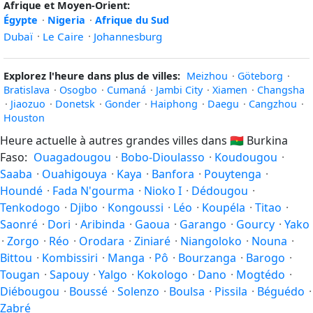
Afrique et Moyen-Orient:
Égypte
·
Nigeria
·
Afrique du Sud
Dubaï
·
Le Caire
·
Johannesburg
Explorez l'heure dans plus de villes:
Meizhou
·
Göteborg
·
Bratislava
·
Osogbo
·
Cumaná
·
Jambi City
·
Xiamen
·
Changsha
·
Jiaozuo
·
Donetsk
·
Gonder
·
Haiphong
·
Daegu
·
Cangzhou
·
Houston
Heure actuelle à autres grandes villes dans
🇧🇫
Burkina
Faso:
Ouagadougou
·
Bobo-Dioulasso
·
Koudougou
·
Saaba
·
Ouahigouya
·
Kaya
·
Banfora
·
Pouytenga
·
Houndé
·
Fada N'gourma
·
Nioko I
·
Dédougou
·
Tenkodogo
·
Djibo
·
Kongoussi
·
Léo
·
Koupéla
·
Titao
·
Saonré
·
Dori
·
Aribinda
·
Gaoua
·
Garango
·
Gourcy
·
Yako
·
Zorgo
·
Réo
·
Orodara
·
Ziniaré
·
Niangoloko
·
Nouna
·
Bittou
·
Kombissiri
·
Manga
·
Pô
·
Bourzanga
·
Barogo
·
Tougan
·
Sapouy
·
Yalgo
·
Kokologo
·
Dano
·
Mogtédo
·
Diébougou
·
Boussé
·
Solenzo
·
Boulsa
·
Pissila
·
Béguédo
·
Zabré