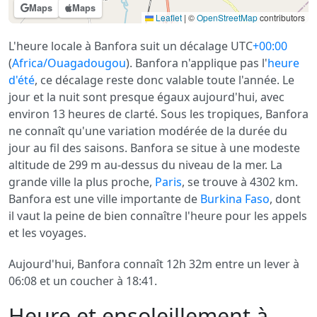
Maps
Maps
Leaflet
|
©
OpenStreetMap
contributors
L'heure locale à Banfora suit un décalage UTC
+00:00
(
Africa/Ouagadougou
). Banfora n'applique pas l'
heure
d'été
, ce décalage reste donc valable toute l'année. Le
jour et la nuit sont presque égaux aujourd'hui, avec
environ 13 heures de clarté. Sous les tropiques, Banfora
ne connaît qu'une variation modérée de la durée du
jour au fil des saisons. Banfora se situe à une modeste
altitude de 299 m au-dessus du niveau de la mer. La
grande ville la plus proche,
Paris
, se trouve à 4302 km.
Banfora est une ville importante de
Burkina Faso
, dont
il vaut la peine de bien connaître l'heure pour les appels
et les voyages.
Aujourd'hui, Banfora connaît 12h 32m entre un lever à
06:08 et un coucher à 18:41.
Heure et ensoleillement à