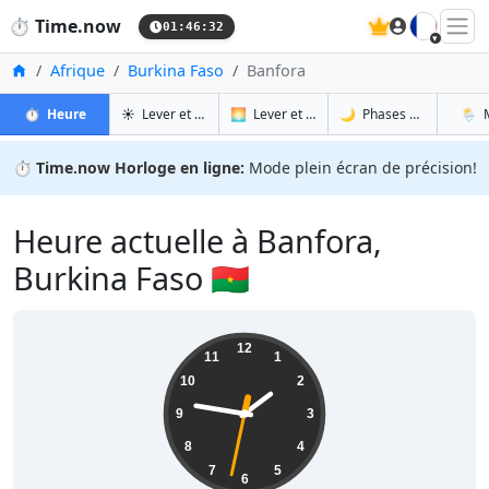
🇫🇷
⏱️
Time.now
01:46:33
Accueil
Afrique
Burkina Faso
Banfora
à Banfora
à Banfora
à Ba
à 
⏱️
Heure
☀️
Lever et coucher du soleil
🌅
Lever et coucher du soleil demain
🌙
Phases de la Lune
🌦️
⏱️
Time.now Horloge en ligne:
Mode plein écran de précision!
Heure actuelle à Banfora,
Burkina Faso 🇧🇫
01:46:33
12
11
1
10
2
9
3
8
4
7
5
6