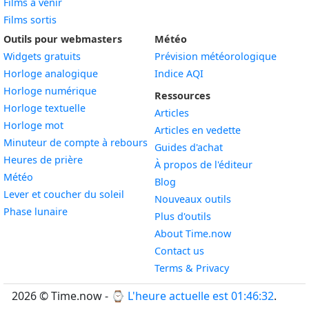
Films à venir
Films sortis
Outils pour webmasters
Météo
Widgets gratuits
Prévision météorologique
Widget
Horloge analogique
Indice AQI
Widget
Horloge numérique
Ressources
Widget
Horloge textuelle
Articles
Widget
Horloge mot
Articles en vedette
Widget
Minuteur de compte à rebours
Guides d'achat
Widget
Heures de prière
À propos de l'éditeur
Widget
Météo
Blog
Widget
Lever et coucher du soleil
Nouveaux outils
Widget
Phase lunaire
Plus d'outils
About Time.now
Contact us
Terms & Privacy
2026 © Time.now - ⌚
L'heure actuelle est 01:46:33
.