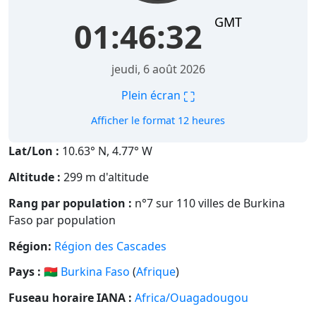
GMT
01:46:33
jeudi, 6 août 2026
⛶
Plein écran
Afficher le format 12 heures
Lat/Lon :
10.63° N, 4.77° W
Altitude :
299 m d'altitude
Rang par population :
n°7 sur 110 villes de Burkina
Faso par population
Région:
Région des Cascades
Pays :
🇧🇫
Burkina Faso
(
Afrique
)
Fuseau horaire IANA :
Africa/Ouagadougou