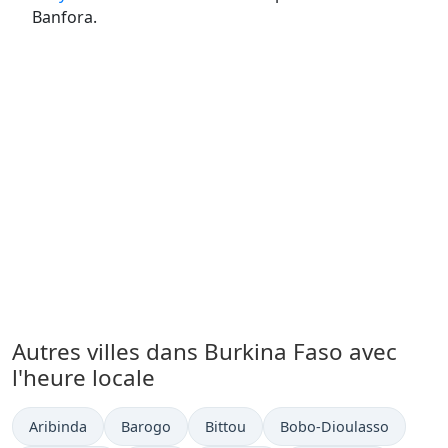
Banfora.
Autres villes dans Burkina Faso avec
l'heure locale
Heure actuelle à
Heure actuelle à
Heure actuelle à
Heure actuelle à
Aribinda
Barogo
Bittou
Bobo-Dioulasso