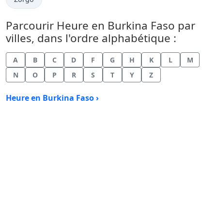
Parcourir Heure en Burkina Faso par
villes, dans l'ordre alphabétique :
A
B
C
D
F
G
H
K
L
M
N
O
P
R
S
T
Y
Z
Heure en Burkina Faso ›