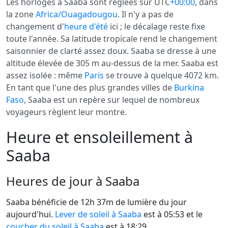
Les horloges à Saaba sont réglées sur UTC
+00:00
, dans
la zone
Africa/Ouagadougou
. Il n'y a pas de
changement d'
heure d'été
ici ; le décalage reste fixe
toute l'année. Sa latitude tropicale rend le changement
saisonnier de clarté assez doux. Saaba se dresse à une
altitude élevée de 305 m au-dessus de la mer. Saaba est
assez isolée : même
Paris
se trouve à quelque 4072 km.
En tant que l'une des plus grandes villes de
Burkina
Faso
, Saaba est un repère sur lequel de nombreux
voyageurs règlent leur montre.
Heure et ensoleillement à
Saaba
Heures de jour à Saaba
Saaba bénéficie de 12h 37m de lumière du jour
aujourd'hui.
Lever de soleil à Saaba
est à 05:53 et le
coucher du soleil à Saaba
est à 18:29.