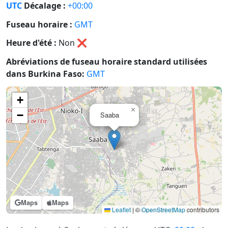
UTC
Décalage :
+00:00
Fuseau horaire :
GMT
Heure d'été :
Non
❌
Abréviations de fuseau horaire standard utilisées
dans Burkina Faso:
GMT
+
×
−
Saaba
Maps
Maps
Leaflet
|
©
OpenStreetMap
contributors