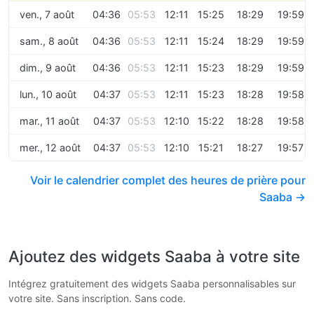
ven., 7 août
04:36
05:53
12:11
15:25
18:29
19:59
sam., 8 août
04:36
05:53
12:11
15:24
18:29
19:59
dim., 9 août
04:36
05:53
12:11
15:23
18:29
19:59
lun., 10 août
04:37
05:53
12:11
15:23
18:28
19:58
mar., 11 août
04:37
05:53
12:10
15:22
18:28
19:58
mer., 12 août
04:37
05:53
12:10
15:21
18:27
19:57
Voir le calendrier complet des heures de prière pour
Saaba →
Ajoutez des widgets Saaba à votre site
Intégrez gratuitement des widgets Saaba personnalisables sur
votre site. Sans inscription. Sans code.