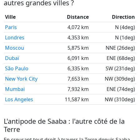
autres grandes villes ?
Ville
Distance
Direction
Paris
4,072 km
N (4deg)
Londres
4,353 km
N (1deg)
Moscou
5,875 km
NNE (26deg)
Dubaï
6,091 km
ENE (68deg)
São Paulo
6,335 km
SW (231deg)
New York City
7,653 km
NW (309deg)
Mumbai
7,932 km
ENE (74deg)
Los Angeles
11,587 km
NW (310deg)
L'antipode de Saaba : l'autre côté de la
Terre
En creusant tout droit à travers la Terre depuis Saaba,