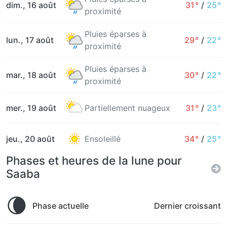
dim., 16 août
31°
/
25°
proximité
Pluies éparses à
lun., 17 août
29°
/
22°
proximité
Pluies éparses à
mar., 18 août
30°
/
22°
proximité
mer., 19 août
Partiellement nuageux
31°
/
23°
jeu., 20 août
Ensoleillé
34°
/
25°
Phases et heures de la lune pour
Saaba
🌘
Phase actuelle
Dernier croissant