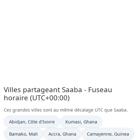
Villes partageant Saaba - Fuseau
horaire (UTC+00:00)
Ces grandes villes sont au même décalage UTC que Saaba.
Heure actuelle à
Heure actuelle à
Abidjan
, Côte d'Ivoire
Kumasi
, Ghana
Heure actuelle à
Heure actuelle à
Heure actuelle à
Bamako
, Mali
Accra
, Ghana
Camayenne
, Guinea