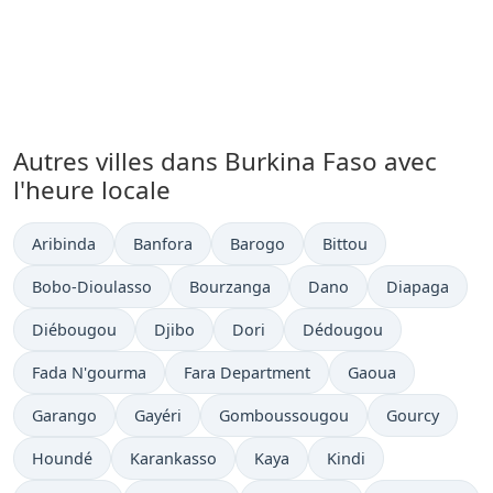
Autres villes dans Burkina Faso avec
l'heure locale
Heure actuelle à
Heure actuelle à
Heure actuelle à
Heure actuelle à
Aribinda
Banfora
Barogo
Bittou
Heure actuelle à
Heure actuelle à
Heure actuelle à
Heure actuelle
Bobo-Dioulasso
Bourzanga
Dano
Diapaga
Heure actuelle à
Heure actuelle à
Heure actuelle à
Heure actuelle à
Diébougou
Djibo
Dori
Dédougou
Heure actuelle à
Heure actuelle à
Heure actuelle à
Fada N'gourma
Fara Department
Gaoua
Heure actuelle à
Heure actuelle à
Heure actuelle à
Heure actuelle
Garango
Gayéri
Gomboussougou
Gourcy
Heure actuelle à
Heure actuelle à
Heure actuelle à
Heure actuelle à
Houndé
Karankasso
Kaya
Kindi