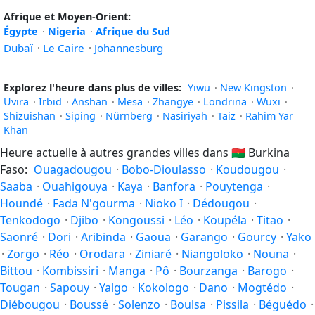
Afrique et Moyen-Orient:
Égypte
·
Nigeria
·
Afrique du Sud
Dubaï
·
Le Caire
·
Johannesburg
Explorez l'heure dans plus de villes:
Yiwu
·
New Kingston
·
Uvira
·
Irbid
·
Anshan
·
Mesa
·
Zhangye
·
Londrina
·
Wuxi
·
Shizuishan
·
Siping
·
Nürnberg
·
Nasiriyah
·
Taiz
·
Rahim Yar
Khan
Heure actuelle à autres grandes villes dans
🇧🇫
Burkina
Faso:
Ouagadougou
·
Bobo-Dioulasso
·
Koudougou
·
Saaba
·
Ouahigouya
·
Kaya
·
Banfora
·
Pouytenga
·
Houndé
·
Fada N'gourma
·
Nioko I
·
Dédougou
·
Tenkodogo
·
Djibo
·
Kongoussi
·
Léo
·
Koupéla
·
Titao
·
Saonré
·
Dori
·
Aribinda
·
Gaoua
·
Garango
·
Gourcy
·
Yako
·
Zorgo
·
Réo
·
Orodara
·
Ziniaré
·
Niangoloko
·
Nouna
·
Bittou
·
Kombissiri
·
Manga
·
Pô
·
Bourzanga
·
Barogo
·
Tougan
·
Sapouy
·
Yalgo
·
Kokologo
·
Dano
·
Mogtédo
·
Diébougou
·
Boussé
·
Solenzo
·
Boulsa
·
Pissila
·
Béguédo
·