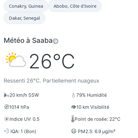
Heure actuelle à
Heure actuelle à
Conakry
, Guinea
Abobo
, Côte d'Ivoire
Heure actuelle à
Dakar
, Senegal
Météo à Saaba
26°C
Ressenti 26°C. Partiellement nuageux
🌬️
💧
20 km/h SSW
79% Humidité
🧭
👁️
1014 hPa
10 km Visibilité
☀️
🌡️
Indice UV: 0.5
Point de rosée: 22°C
💨
😷
IQA: 1 (Bon)
PM2.5: 6.9 µg/m³