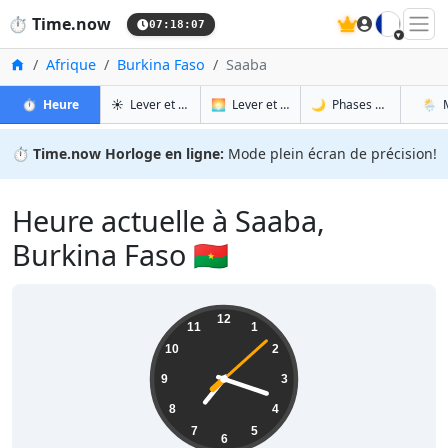
🇫🇷
⏱️
Time.now
07:18:08
Accueil
Afrique
Burkina Faso
Saaba
à Saaba
à Saaba
à Sa
à 
⏱️
Heure
☀️
Lever et coucher du soleil
🌅
Lever et coucher du soleil demain
🌙
Phases de la Lune
🌦️
⏱️
Time.now Horloge en ligne:
Mode plein écran de précision!
Heure actuelle à Saaba,
Burkina Faso 🇧🇫
07:18:08
12
11
1
10
2
9
3
8
4
7
5
6