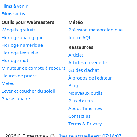
Films à venir
Films sortis
Outils pour webmasters
Météo
Widgets gratuits
Prévision météorologique
Widget
Horloge analogique
Indice AQI
Widget
Horloge numérique
Ressources
Widget
Horloge textuelle
Articles
Widget
Horloge mot
Articles en vedette
Widget
Minuteur de compte à rebours
Guides d'achat
Widget
Heures de prière
À propos de l'éditeur
Widget
Météo
Blog
Widget
Lever et coucher du soleil
Nouveaux outils
Widget
Phase lunaire
Plus d'outils
About Time.now
Contact us
Terms & Privacy
2026 © Time.now - ⌚
L'heure actuelle est 07:18:08
.