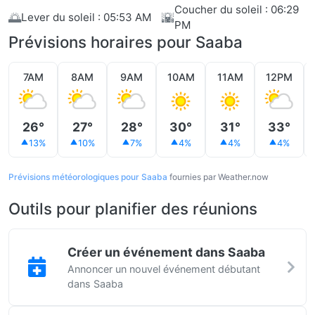
Coucher du soleil : 06:29
🌅
🌇
Lever du soleil : 05:53 AM
PM
Prévisions horaires pour Saaba
7AM
8AM
9AM
10AM
11AM
12PM
26°
27°
28°
30°
31°
33°
13%
10%
7%
4%
4%
4%
Prévisions météorologiques pour Saaba
fournies par Weather.now
Outils pour planifier des réunions
Créer un événement dans Saaba
Annoncer un nouvel événement débutant
dans Saaba