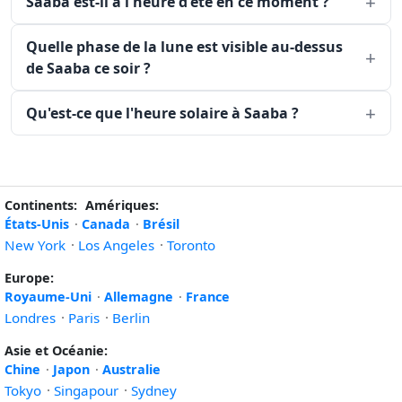
Saaba est-il à l'heure d'été en ce moment ?
Quelle phase de la lune est visible au-dessus
de Saaba ce soir ?
Qu'est-ce que l'heure solaire à Saaba ?
Continents:
Amériques:
États-Unis
·
Canada
·
Brésil
New York
·
Los Angeles
·
Toronto
Europe:
Royaume-Uni
·
Allemagne
·
France
Londres
·
Paris
·
Berlin
Asie et Océanie:
Chine
·
Japon
·
Australie
Tokyo
·
Singapour
·
Sydney