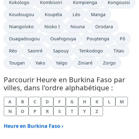
Heure actuelle à
Heure actuelle à
Heure actuelle à
Heure actuelle
Kokologo
Kombissiri
Kompienga
Kongoussi
Heure actuelle à
Heure actuelle à
Heure actuelle à
Heure actuelle à
Koudougou
Koupéla
Léo
Manga
Heure actuelle à
Heure actuelle à
Heure actuelle à
Heure actuelle à
Niangoloko
Nioko I
Nouna
Orodara
Heure actuelle à
Heure actuelle à
Heure actuelle à
Heure act
Ouagadougou
Ouahigouya
Pouytenga
Pô
Heure actuelle à
Heure actuelle à
Heure actuelle à
Heure actuelle à
Heure actue
Réo
Saonré
Sapouy
Tenkodogo
Titao
Heure actuelle à
Heure actuelle à
Heure actuelle à
Heure actuelle à
Heure actuelle à
Tougan
Yako
Yalgo
Ziniaré
Zorgo
Parcourir Heure en Burkina Faso par
villes, dans l'ordre alphabétique :
A
B
C
D
F
G
H
K
L
M
N
O
P
R
S
T
Y
Z
Heure en Burkina Faso ›