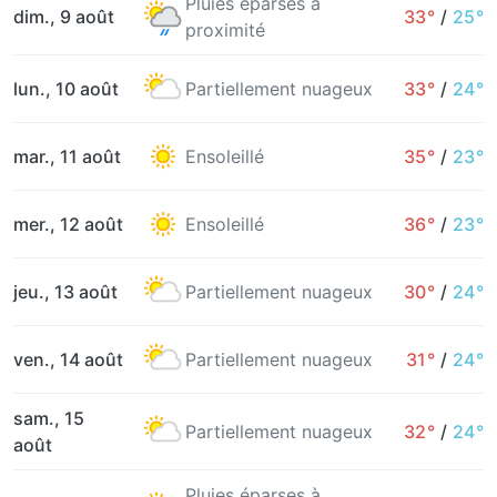
Pluies éparses à
dim., 9 août
33°
/
25°
proximité
lun., 10 août
Partiellement nuageux
33°
/
24°
mar., 11 août
Ensoleillé
35°
/
23°
mer., 12 août
Ensoleillé
36°
/
23°
jeu., 13 août
Partiellement nuageux
30°
/
24°
ven., 14 août
Partiellement nuageux
31°
/
24°
sam., 15
Partiellement nuageux
32°
/
24°
août
Pluies éparses à