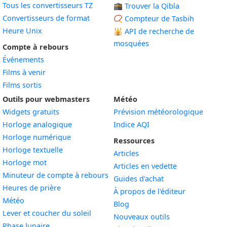
Tous les convertisseurs TZ
🕋 Trouver la Qibla
Convertisseurs de format
📿 Compteur de Tasbih
Heure Unix
🕌
API de recherche de
mosquées
Compte à rebours
Événements
Films à venir
Films sortis
Outils pour webmasters
Météo
Widgets gratuits
Prévision météorologique
Widget
Horloge analogique
Indice AQI
Widget
Horloge numérique
Ressources
Widget
Horloge textuelle
Articles
Widget
Horloge mot
Articles en vedette
Widget
Minuteur de compte à rebours
Guides d'achat
Widget
Heures de prière
À propos de l'éditeur
Widget
Météo
Blog
Widget
Lever et coucher du soleil
Nouveaux outils
Widget
Phase lunaire