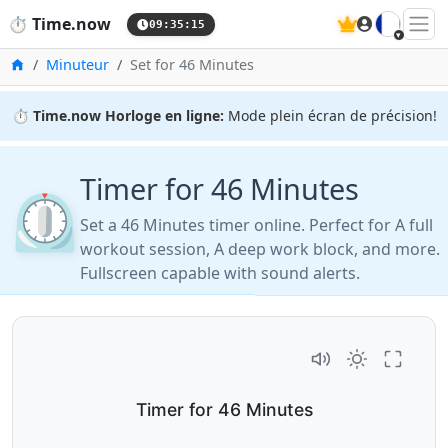
🇫🇷
⏱️
Time.now
09:35:16
Accueil
Minuteur
Set for 46 Minutes
⏱️
Time.now Horloge en ligne:
Mode plein écran de précision!
Timer for 46 Minutes
⏲️
Set a 46 Minutes timer online. Perfect for A full
workout session, A deep work block, and more.
Fullscreen capable with sound alerts.