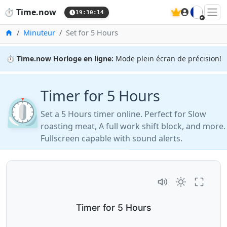
🇫🇷
⏱️
Time.now
19:30:14
Accueil
Minuteur
Set for 5 Hours
⏱️
Time.now Horloge en ligne:
Mode plein écran de précision!
Timer for 5 Hours
⏲️
Set a 5 Hours timer online. Perfect for Slow
roasting meat, A full work shift block, and more.
Fullscreen capable with sound alerts.