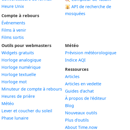
Heure Unix
🕌
API de recherche de
mosquées
Compte à rebours
Événements
Films à venir
Films sortis
Outils pour webmasters
Météo
Widgets gratuits
Prévision météorologique
Widget
Horloge analogique
Indice AQI
Widget
Horloge numérique
Ressources
Widget
Horloge textuelle
Articles
Widget
Horloge mot
Articles en vedette
Widget
Minuteur de compte à rebours
Guides d'achat
Widget
Heures de prière
À propos de l'éditeur
Widget
Météo
Blog
Widget
Lever et coucher du soleil
Nouveaux outils
Widget
Phase lunaire
Plus d'outils
About Time.now