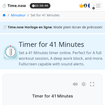
🇫🇷
⏱️
Time.now
22:56:45
Accueil
Minuteur
Set for 41 Minutes
⏱️
Time.now Horloge en ligne:
Mode plein écran de précision!
Timer for 41 Minutes
⏲️
Set a 41 Minutes timer online. Perfect for A full
workout session, A deep work block, and more.
Fullscreen capable with sound alerts.