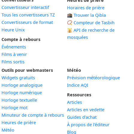
Heures de prière
Convertisseur interactif
Horaires de prière
Tous les convertisseurs TZ
🕋 Trouver la Qibla
Convertisseurs de format
📿 Compteur de Tasbih
Heure Unix
🕌
API de recherche de
mosquées
Compte à rebours
Événements
Films à venir
Films sortis
Outils pour webmasters
Météo
Widgets gratuits
Prévision météorologique
Widget
Horloge analogique
Indice AQI
Widget
Horloge numérique
Ressources
Widget
Horloge textuelle
Articles
Widget
Horloge mot
Articles en vedette
Widget
Minuteur de compte à rebours
Guides d'achat
Widget
Heures de prière
À propos de l'éditeur
Widget
Météo
Blog