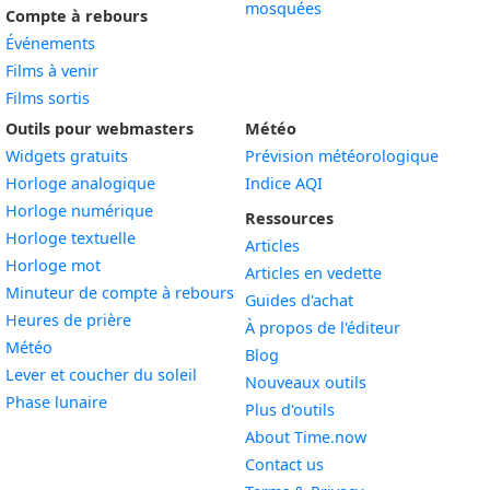
mosquées
Compte à rebours
Événements
Films à venir
Films sortis
Outils pour webmasters
Météo
Widgets gratuits
Prévision météorologique
Widget
Horloge analogique
Indice AQI
Widget
Horloge numérique
Ressources
Widget
Horloge textuelle
Articles
Widget
Horloge mot
Articles en vedette
Widget
Minuteur de compte à rebours
Guides d'achat
Widget
Heures de prière
À propos de l'éditeur
Widget
Météo
Blog
Widget
Lever et coucher du soleil
Nouveaux outils
Widget
Phase lunaire
Plus d'outils
About Time.now
Contact us