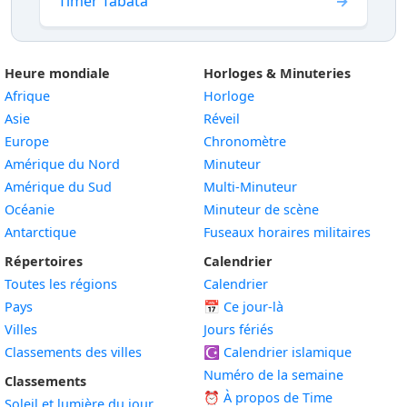
Timer Tabata
Heure mondiale
Horloges & Minuteries
Afrique
Horloge
Asie
Réveil
Europe
Chronomètre
Amérique du Nord
Minuteur
Amérique du Sud
Multi-Minuteur
Océanie
Minuteur de scène
Antarctique
Fuseaux horaires militaires
Répertoires
Calendrier
Toutes les régions
Calendrier
Pays
📅
Ce jour-là
Villes
Jours fériés
Classements des villes
☪️
Calendrier islamique
Numéro de la semaine
Classements
⏰ À propos de Time
Soleil et lumière du jour