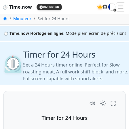
🇫🇷
⏱️
Time.now
06:44:49
Accueil
Minuteur
Set for 24 Hours
⏱️
Time.now Horloge en ligne:
Mode plein écran de précision!
Timer for 24 Hours
⏲️
Set a 24 Hours timer online. Perfect for Slow
roasting meat, A full work shift block, and more.
Fullscreen capable with sound alerts.