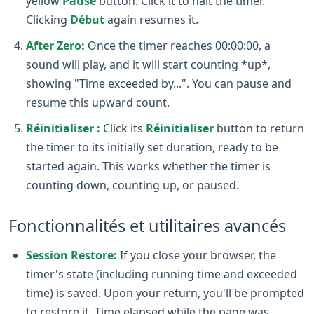
yellow
Pause
button. Click it to halt the timer.
Clicking
Début
again resumes it.
After Zero:
Once the timer reaches 00:00:00, a
sound will play, and it will start counting *up*,
showing "Time exceeded by...". You can pause and
resume this upward count.
Réinitialiser :
Click its
Réinitialiser
button to return
the timer to its initially set duration, ready to be
started again. This works whether the timer is
counting down, counting up, or paused.
Fonctionnalités et utilitaires avancés
Session Restore:
If you close your browser, the
timer's state (including running time and exceeded
time) is saved. Upon your return, you'll be prompted
to restore it. Time elapsed while the page was