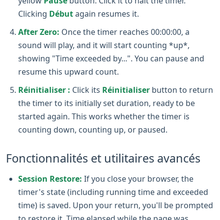
yellow
Pause
button. Click it to halt the timer.
Clicking
Début
again resumes it.
After Zero:
Once the timer reaches 00:00:00, a
sound will play, and it will start counting *up*,
showing "Time exceeded by...". You can pause and
resume this upward count.
Réinitialiser :
Click its
Réinitialiser
button to return
the timer to its initially set duration, ready to be
started again. This works whether the timer is
counting down, counting up, or paused.
Fonctionnalités et utilitaires avancés
Session Restore:
If you close your browser, the
timer's state (including running time and exceeded
time) is saved. Upon your return, you'll be prompted
to restore it. Time elapsed while the page was