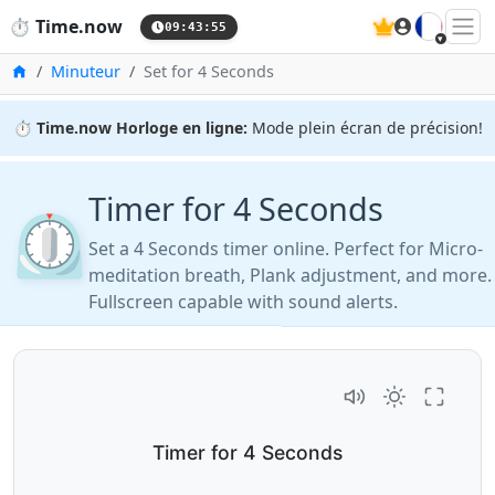
🇫🇷
⏱️
Time.now
09:43:56
Accueil
Minuteur
Set for 4 Seconds
⏱️
Time.now Horloge en ligne:
Mode plein écran de précision!
Timer for 4 Seconds
⏲️
Set a 4 Seconds timer online. Perfect for Micro-
meditation breath, Plank adjustment, and more.
Fullscreen capable with sound alerts.