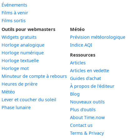
Événements
Films à venir
Films sortis
Outils pour webmasters
Météo
Widgets gratuits
Prévision météorologique
Widget
Horloge analogique
Indice AQI
Widget
Horloge numérique
Ressources
Widget
Horloge textuelle
Articles
Widget
Horloge mot
Articles en vedette
Widget
Minuteur de compte à rebours
Guides d'achat
Widget
Heures de prière
À propos de l'éditeur
Widget
Météo
Blog
Widget
Lever et coucher du soleil
Nouveaux outils
Widget
Phase lunaire
Plus d'outils
About Time.now
Contact us
Terms & Privacy