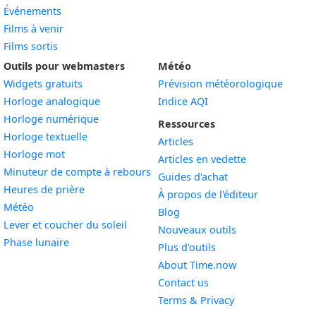
Événements
Films à venir
Films sortis
Outils pour webmasters
Météo
Widgets gratuits
Prévision météorologique
Widget
Horloge analogique
Indice AQI
Widget
Horloge numérique
Ressources
Widget
Horloge textuelle
Articles
Widget
Horloge mot
Articles en vedette
Widget
Minuteur de compte à rebours
Guides d'achat
Widget
Heures de prière
À propos de l'éditeur
Widget
Météo
Blog
Widget
Lever et coucher du soleil
Nouveaux outils
Widget
Phase lunaire
Plus d'outils
About Time.now
Contact us
Terms & Privacy