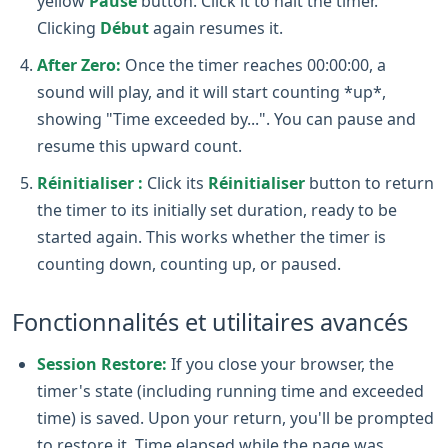
yellow
Pause
button. Click it to halt the timer.
Clicking
Début
again resumes it.
After Zero:
Once the timer reaches 00:00:00, a
sound will play, and it will start counting *up*,
showing "Time exceeded by...". You can pause and
resume this upward count.
Réinitialiser :
Click its
Réinitialiser
button to return
the timer to its initially set duration, ready to be
started again. This works whether the timer is
counting down, counting up, or paused.
Fonctionnalités et utilitaires avancés
Session Restore:
If you close your browser, the
timer's state (including running time and exceeded
time) is saved. Upon your return, you'll be prompted
to restore it. Time elapsed while the page was