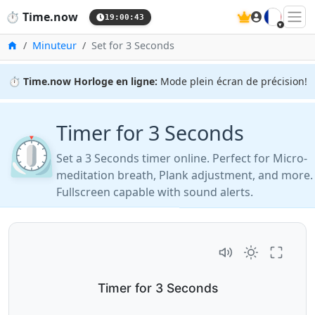
🇫🇷
⏱️
Time.now
19:00:44
Accueil
Minuteur
Set for 3 Seconds
⏱️
Time.now Horloge en ligne:
Mode plein écran de précision!
Timer for 3 Seconds
⏲️
Set a 3 Seconds timer online. Perfect for Micro-
meditation breath, Plank adjustment, and more.
Fullscreen capable with sound alerts.