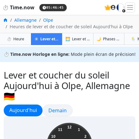
🇫🇷
⏱️
Time.now
05:46:46
Accueil
Allemagne
Olpe
Heures de lever et de coucher de soleil Aujourd'hui à Olpe
à Olpe
à Olpe
à Olp
à 
⏱️
Heure
☀️
Lever et coucher du soleil
🌅
Lever et coucher du soleil demain
🌙
Phases de la Lune
🌦️
⏱️
Time.now Horloge en ligne:
Mode plein écran de précision!
Lever et coucher du soleil
Aujourd'hui à Olpe, Allemagne
🇩🇪
Lever et coucher du soleil
Aujourd'hui
Lever et coucher du soleil
Demain
07:46:47
12
11
1
10
2