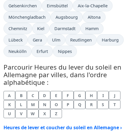
Gelsenkirchen
Eimsbüttel
Aix-la-Chapelle
Mönchengladbach
Augsbourg
Altona
Chemnitz
Kiel
Darmstadt
Hamm
Lübeck
Gera
Ulm
Reutlingen
Harburg
Neukölln
Erfurt
Nippes
Parcourir Heures du lever du soleil en
Allemagne par villes, dans l'ordre
alphabétique :
A
B
C
D
E
F
G
H
I
J
K
L
M
N
O
P
Q
R
S
T
U
V
W
X
Z
Heures de lever et coucher du soleil en Allemagne ›