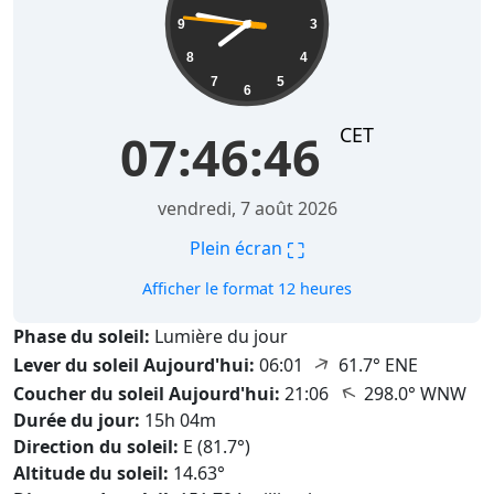
9
3
8
4
7
5
6
CET
07:46:47
vendredi, 7 août 2026
⛶
Plein écran
Afficher le format 12 heures
Phase du soleil:
Lumière du jour
↑
Lever du soleil Aujourd'hui:
06:01
61.7° ENE
↑
Coucher du soleil Aujourd'hui:
21:06
298.0° WNW
Durée du jour:
15h 04m
Direction du soleil:
E (81.7°)
Altitude du soleil:
14.63°