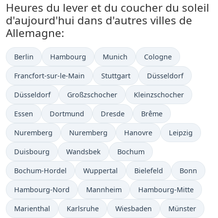
Heures du lever et du coucher du soleil
d'aujourd'hui dans d'autres villes de
Allemagne:
Berlin
Hambourg
Munich
Cologne
Francfort-sur-le-Main
Stuttgart
Düsseldorf
Düsseldorf
Großzschocher
Kleinzschocher
Essen
Dortmund
Dresde
Brême
Nuremberg
Nuremberg
Hanovre
Leipzig
Duisbourg
Wandsbek
Bochum
Bochum-Hordel
Wuppertal
Bielefeld
Bonn
Hambourg-Nord
Mannheim
Hambourg-Mitte
Marienthal
Karlsruhe
Wiesbaden
Münster