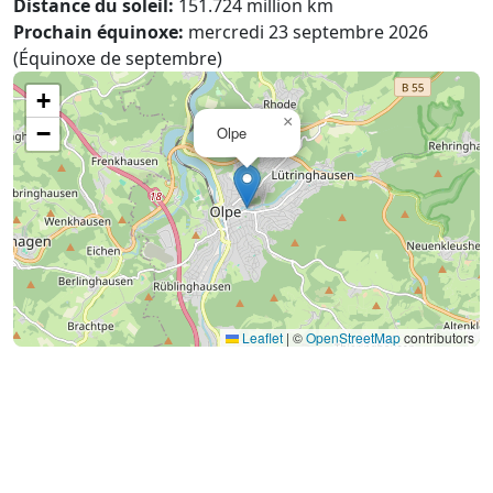
Distance du soleil:
151.724 million km
Prochain équinoxe:
mercredi 23 septembre 2026
(Équinoxe de septembre)
+
×
−
Olpe
Leaflet
|
©
OpenStreetMap
contributors