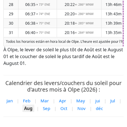
28
06:35
20:22
13h 46m
73° ENE
286° WNW
↑
↑
29
06:37
20:20
13h 43m
74° ENE
286° WNW
↑
↑
30
06:38
20:18
13h 39m
75° ENE
285° WNW
↑
↑
31
06:40
20:16
13h 35m
75° ENE
284° WNW
↑
↑
Todos los horarios están en hora local de Olpe. L'heure est ajustée pour l'he
À Olpe, le lever de soleil le plus tôt de Août est le August
01 et le coucher de soleil le plus tardif de Août est le
August 01.
Calendrier des levers/couchers du soleil pour
d'autres mois à Olpe (2026) :
Jan
|
Feb
|
Mar
|
Apr
|
May
|
jui
|
Jul
|
Aug
|
Sep
|
Oct
|
Nov
|
déc