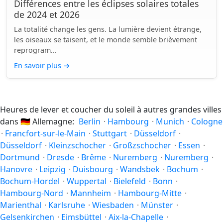
Différences entre les éclipses solaires totales
de 2024 et 2026
La totalité change les gens. La lumière devient étrange,
les oiseaux se taisent, et le monde semble brièvement
reprogram...
En savoir plus
→
Heures de lever et coucher du soleil à autres grandes villes
dans
🇩🇪
Allemagne:
Berlin
·
Hambourg
·
Munich
·
Cologne
·
Francfort-sur-le-Main
·
Stuttgart
·
Düsseldorf
·
Düsseldorf
·
Kleinzschocher
·
Großzschocher
·
Essen
·
Dortmund
·
Dresde
·
Brême
·
Nuremberg
·
Nuremberg
·
Hanovre
·
Leipzig
·
Duisbourg
·
Wandsbek
·
Bochum
·
Bochum-Hordel
·
Wuppertal
·
Bielefeld
·
Bonn
·
Hambourg-Nord
·
Mannheim
·
Hambourg-Mitte
·
Marienthal
·
Karlsruhe
·
Wiesbaden
·
Münster
·
Gelsenkirchen
·
Eimsbüttel
·
Aix-la-Chapelle
·