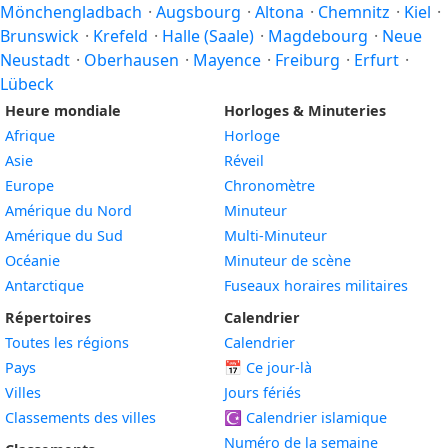
Mönchengladbach
·
Augsbourg
·
Altona
·
Chemnitz
·
Kiel
·
Brunswick
·
Krefeld
·
Halle (Saale)
·
Magdebourg
·
Neue
Neustadt
·
Oberhausen
·
Mayence
·
Freiburg
·
Erfurt
·
Lübeck
Heure mondiale
Horloges & Minuteries
Afrique
Horloge
Asie
Réveil
Europe
Chronomètre
Amérique du Nord
Minuteur
Amérique du Sud
Multi-Minuteur
Océanie
Minuteur de scène
Antarctique
Fuseaux horaires militaires
Répertoires
Calendrier
Toutes les régions
Calendrier
Pays
📅
Ce jour-là
Villes
Jours fériés
Classements des villes
☪️
Calendrier islamique
Numéro de la semaine