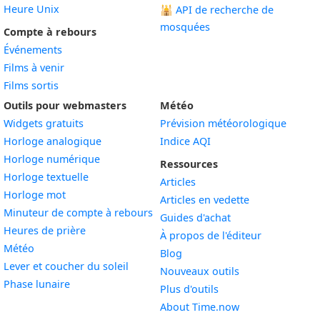
Heure Unix
🕌
API de recherche de
mosquées
Compte à rebours
Événements
Films à venir
Films sortis
Outils pour webmasters
Météo
Widgets gratuits
Prévision météorologique
Widget
Horloge analogique
Indice AQI
Widget
Horloge numérique
Ressources
Widget
Horloge textuelle
Articles
Widget
Horloge mot
Articles en vedette
Widget
Minuteur de compte à rebours
Guides d'achat
Widget
Heures de prière
À propos de l'éditeur
Widget
Météo
Blog
Widget
Lever et coucher du soleil
Nouveaux outils
Widget
Phase lunaire
Plus d'outils
About Time.now