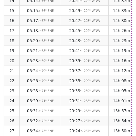
14
06:14
20:51
14h 37m
66° ENE
294° WNW
↑
↑
15
06:15
20:49
14h 33m
66° ENE
294° WNW
↑
↑
16
06:17
20:47
14h 30m
67° ENE
293° WNW
↑
↑
17
06:18
20:45
14h 26m
67° ENE
292° WNW
↑
↑
18
06:20
20:43
14h 23m
68° ENE
292° WNW
↑
↑
19
06:21
20:41
14h 19m
68° ENE
291° WNW
↑
↑
20
06:23
20:39
14h 16m
69° ENE
291° WNW
↑
↑
21
06:24
20:37
14h 12m
70° ENE
290° WNW
↑
↑
22
06:26
20:35
14h 08m
70° ENE
290° WNW
↑
↑
23
06:28
20:33
14h 05m
71° ENE
289° WNW
↑
↑
24
06:29
20:31
14h 01m
71° ENE
288° WNW
↑
↑
25
06:31
20:29
13h 57m
72° ENE
288° WNW
↑
↑
26
06:32
20:27
13h 54m
72° ENE
287° WNW
↑
↑
27
06:34
20:24
13h 50m
73° ENE
287° WNW
↑
↑