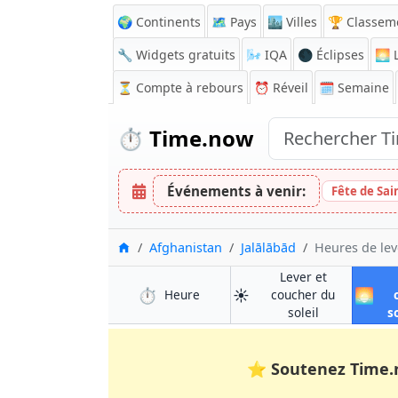
🌍 Continents
🗺️ Pays
🏙️ Villes
🏆 Classem
🔧 Widgets gratuits
🌬️
IQA
🌑 Éclipses
🌅
L
⏳
Compte à rebours
⏰
Réveil
🗓️ Semaine
⏱️
Time.now
Événements à venir:
Fête de Sai
Accueil
Afghanistan
Jalālābād
Heures de lev
Lever et
⏱️
☀️
🌅
à Jalālābād
Heure
coucher du
à Jalālābād
soleil
s
⭐
Soutenez Time.