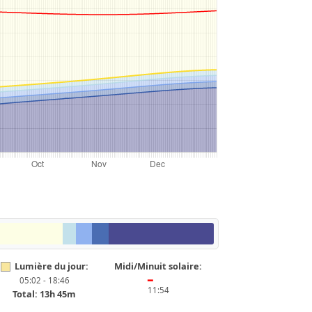
Lumière du jour:
Midi/Minuit solaire:
05:02 - 18:46
━
11:54
Total: 13h 45m