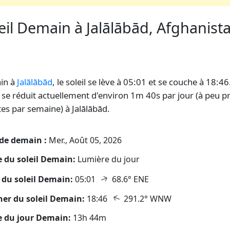
eil Demain à Jalālābād, Afghanistan
leil
in à
Jalālābād
, le soleil se lève à 05:01 et se couche à 18:46
é se réduit actuellement d'environ 1m 40s par jour (à peu p
es par semaine) à Jalālābād.
de demain :
Mer., Août 05, 2026
 du soleil Demain:
Lumière du jour
↑
 du soleil Demain:
05:01
68.6° ENE
↑
er du soleil Demain:
18:46
291.2° WNW
 du jour Demain:
13h 44m