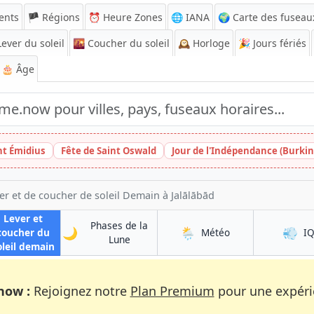
ents
🏴 Régions
⏰
Heure Zones
🌐 IANA
🌍 Carte des fuseau
ever du soleil
🌇
Coucher du soleil
🕰️
Horloge
🎉
Jours fériés
🎂 Âge
nt Émidius
Fête de Saint Oswald
Jour de l'Indépendance (Burkin
er et de coucher de soleil Demain à Jalālābād
Lever et
Phases de la
🌙
🌦️
💨
à Jalālābād
coucher du
Météo
I
à Jalālābād
Lune
à Jalālābād
oleil demain
now :
Rejoignez notre
Plan Premium
pour une expérie