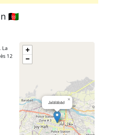
 🇦🇫
. La
+
rès 12
−
×
Jalālābād