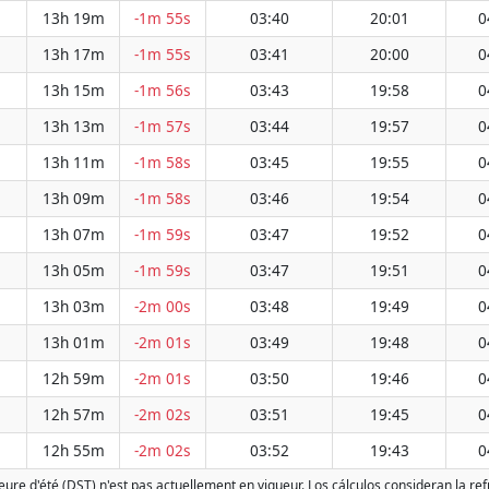
13h 19m
-1m 55s
03:40
20:01
0
13h 17m
-1m 55s
03:41
20:00
0
13h 15m
-1m 56s
03:43
19:58
0
13h 13m
-1m 57s
03:44
19:57
0
13h 11m
-1m 58s
03:45
19:55
0
13h 09m
-1m 58s
03:46
19:54
0
13h 07m
-1m 59s
03:47
19:52
0
13h 05m
-1m 59s
03:47
19:51
0
13h 03m
-2m 00s
03:48
19:49
0
13h 01m
-2m 01s
03:49
19:48
0
12h 59m
-2m 01s
03:50
19:46
0
12h 57m
-2m 02s
03:51
19:45
0
12h 55m
-2m 02s
03:52
19:43
0
heure d'été (DST) n'est pas actuellement en vigueur. Los cálculos consideran la r