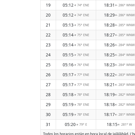
19
05:12
18:31
74° ENE
286° WNW
↑
↑
20
05:12
18:29
74° ENE
286° WNW
↑
↑
21
05:13
18:28
75° ENE
285° WNW
↑
↑
22
05:14
18:27
75° ENE
285° WNW
↑
↑
23
05:14
18:26
76° ENE
284° WNW
↑
↑
24
05:15
18:25
76° ENE
284° WNW
↑
↑
25
05:16
18:23
76° ENE
284° WNW
↑
↑
26
05:17
18:22
77° ENE
283° WNW
↑
↑
27
05:17
18:21
77° ENE
283° WNW
↑
↑
28
05:18
18:19
78° ENE
282° WNW
↑
↑
29
05:19
18:18
78° ENE
282° WNW
↑
↑
30
05:19
18:17
78° ENE
281° WNW
↑
↑
31
05:20
18:15
79° E
281° W
↑
↑
Todos los horarios están en hora local de Jalālābād. L'