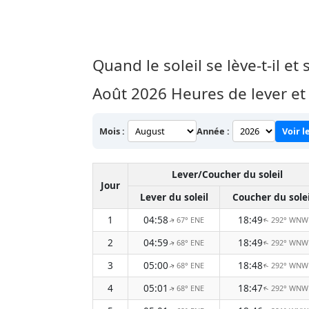
Quand le soleil se lève-t-il et 
Août 2026
Heures de lever et 
Mois :
Année :
Voir l
Lever/Coucher du soleil
Jour
Lever du soleil
Coucher du solei
1
04:58
18:49
67° ENE
292° WNW
↑
↑
2
04:59
18:49
68° ENE
292° WNW
↑
↑
3
05:00
18:48
68° ENE
292° WNW
↑
↑
4
05:01
18:47
68° ENE
292° WNW
↑
↑