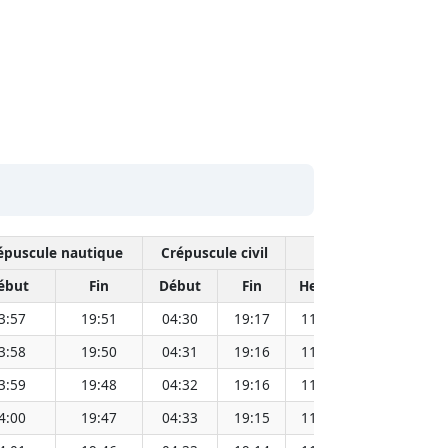
épuscule nautique
Crépuscule civil
Midi so
ébut
Fin
Début
Fin
Heure
Distance S
3:57
19:51
04:30
19:17
11:54
3:58
19:50
04:31
19:16
11:54
3:59
19:48
04:32
19:16
11:54
4:00
19:47
04:33
19:15
11:54