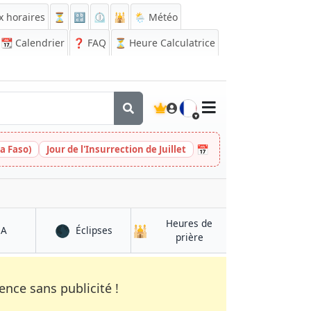
x horaires
⏳
🔡
⏲️
🕌
🌦️ Météo
📆
Calendrier
❓
FAQ
⏳ Heure Calculatrice
🇫🇷
📅
a Faso)
Jour de l'Insurrection de Juillet
Heures de
🌑
🕌
à Jalālābād
à Jalālābād
QA
Éclipses
à Jalālābād
prière
nce sans publicité !