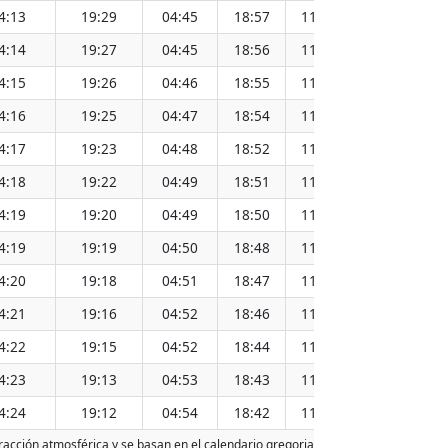
4:13
19:29
04:45
18:57
11:51
4:14
19:27
04:45
18:56
11:51
4:15
19:26
04:46
18:55
11:51
4:16
19:25
04:47
18:54
11:51
4:17
19:23
04:48
18:52
11:50
4:18
19:22
04:49
18:51
11:50
4:19
19:20
04:49
18:50
11:50
4:19
19:19
04:50
18:48
11:50
4:20
19:18
04:51
18:47
11:49
4:21
19:16
04:52
18:46
11:49
4:22
19:15
04:52
18:44
11:49
4:23
19:13
04:53
18:43
11:48
4:24
19:12
04:54
18:42
11:48
efracción atmosférica y se basan en el calendario gregoriano. La fecha de hoy est