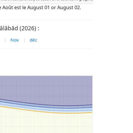
 de Août est le August 01 or August 02.
ālābād (2026) :
|
Nov
|
déc