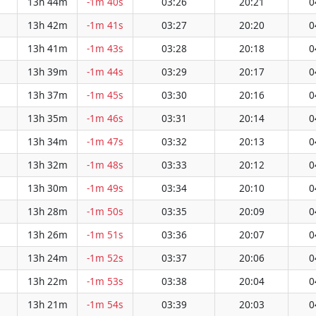
13h 44m
-1m 40s
03:26
20:21
0
13h 42m
-1m 41s
03:27
20:20
0
13h 41m
-1m 43s
03:28
20:18
0
13h 39m
-1m 44s
03:29
20:17
0
13h 37m
-1m 45s
03:30
20:16
0
13h 35m
-1m 46s
03:31
20:14
0
13h 34m
-1m 47s
03:32
20:13
0
13h 32m
-1m 48s
03:33
20:12
0
13h 30m
-1m 49s
03:34
20:10
0
13h 28m
-1m 50s
03:35
20:09
0
13h 26m
-1m 51s
03:36
20:07
0
13h 24m
-1m 52s
03:37
20:06
0
13h 22m
-1m 53s
03:38
20:04
0
13h 21m
-1m 54s
03:39
20:03
0