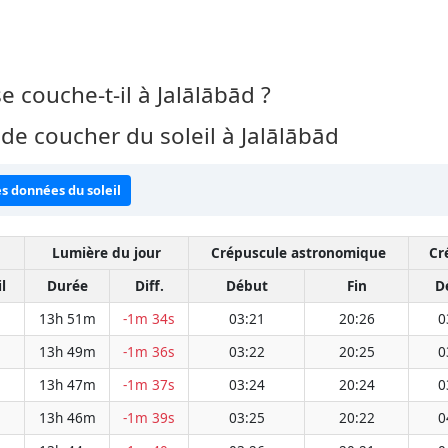
se couche-t-il à Jalālābād ?
de coucher du soleil à Jalālābād
es données du soleil
Lumière du jour
Crépuscule astronomique
Cr
l
Durée
Diff.
Début
Fin
D
13h 51m
-1m 34s
03:21
20:26
0
13h 49m
-1m 36s
03:22
20:25
0
13h 47m
-1m 37s
03:24
20:24
0
13h 46m
-1m 39s
03:25
20:22
0