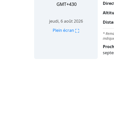
Direc
GMT+430
Altit
jeudi, 6 août 2026
Dista
⛶
Plein écran
* Remar
indique
Proch
septe