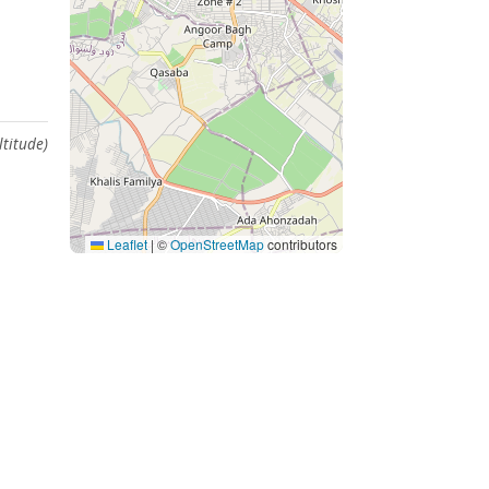
ltitude)
Leaflet
|
©
OpenStreetMap
contributors