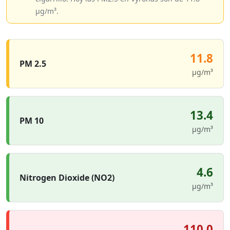
µg/m³.
11.8
PM 2.5
µg/m³
13.4
PM 10
µg/m³
4.6
Nitrogen Dioxide (NO2)
µg/m³
110.0