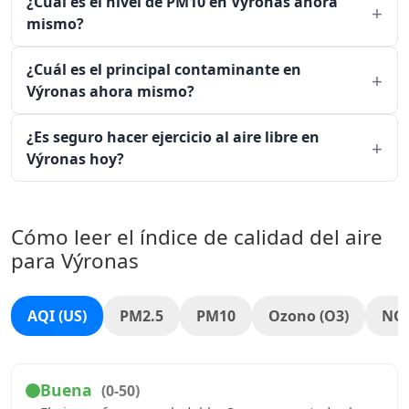
¿Cuál es el nivel de PM10 en Výronas ahora
mismo?
¿Cuál es el principal contaminante en
Výronas ahora mismo?
¿Es seguro hacer ejercicio al aire libre en
Výronas hoy?
Cómo leer el índice de calidad del aire
para Výronas
AQI (US)
PM2.5
PM10
Ozono (O3)
NO
Buena
(0-50)