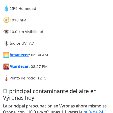
💧
25% Humedad
🧭
1010 hPa
👁️
10.0 km Visibilidad
☀️
Índice UV: 7.7
🌅
Amanecer
: 06:34 AM
🌇
Atardecer
: 08:27 PM
🌡️
Punto de rocío: 12°C
El principal contaminante del aire en
Výronas hoy
La principal preocupación en Výronas ahora mismo es
Ozone, con 110.0 µg/m³, unas 1.1 veces la
guía de 24