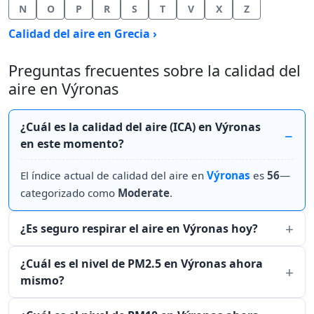
N
O
P
R
S
T
V
X
Z
Calidad del aire en Grecia ›
Preguntas frecuentes sobre la calidad del
aire en Výronas
¿Cuál es la calidad del aire (ICA) en Výronas
en este momento?
El índice actual de calidad del aire en
Výronas
es
56
—
categorizado como
Moderate
.
¿Es seguro respirar el aire en Výronas hoy?
¿Cuál es el nivel de PM2.5 en Výronas ahora
mismo?