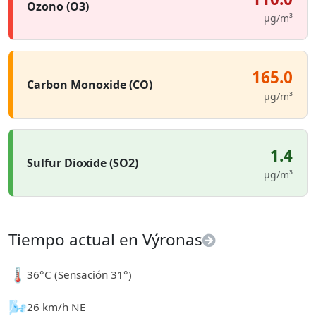
Ozono (O3)
µg/m³
165.0
Carbon Monoxide (CO)
µg/m³
1.4
Sulfur Dioxide (SO2)
µg/m³
Tiempo actual en Výronas
🌡️
36°C (Sensación 31°)
🌬️
26 km/h NE