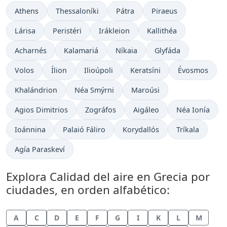
Athens
Thessaloníki
Pátra
Piraeus
Lárisa
Peristéri
Irákleion
Kallithéa
Acharnés
Kalamariá
Níkaia
Glyfáda
Volos
Ílion
Ilioúpoli
Keratsíni
Évosmos
Khalándrion
Néa Smýrni
Maroúsi
Agios Dimitrios
Zográfos
Aigáleo
Néa Ionía
Ioánnina
Palaió Fáliro
Korydallós
Tríkala
Agía Paraskeví
Explora Calidad del aire en Grecia por
ciudades, en orden alfabético:
A
C
D
E
F
G
I
K
L
M