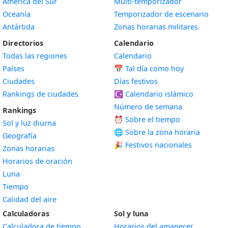
América del Sur
Multi-temporizador
Oceanía
Temporizador de escenario
Antártida
Zonas horarias militares
Directorios
Calendario
Todas las regiones
Calendario
Países
📅
Tal día como hoy
Ciudades
Días festivos
Rankings de ciudades
☪️
Calendario islámico
Número de semana
Rankings
⏰ Sobre el tiempo
Sol y luz diurna
🌐 Sobre la zona horaria
Geografía
🎉 Festivos nacionales
Zonas horarias
Horarios de oración
Luna
Tiempo
Calidad del aire
Calculadoras
Sol y luna
Calculadora de tiempo
Horarios del amanecer