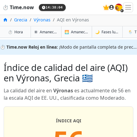
🇪🇸
⏱️
Time.now
14:38:04
Inicio
Grecia
Výronas
AQI en Výronas
en Výronas
en Výronas
en Výr
en Výr
⏱️
Hora
☀️
Amanecer y atardecer
🌅
Amanecer y atardecer mañana
🌙
Fases lunares
🌦️
T
⏱️
Time.now Reloj en línea:
¡Modo de pantalla completa de precisión!
Índice de calidad del aire (AQI)
en Výronas, Grecia 🇬🇷
La calidad del aire en
Výronas
es actualmente de 56 en
la escala AQI de EE. UU., clasificada como Moderado.
ÍNDICE AQI