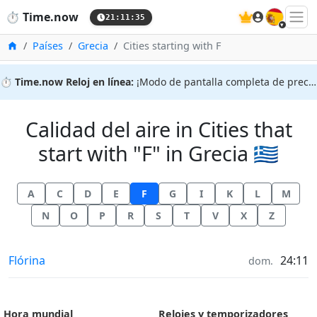
🇪🇸
⏱️
Time.now
21:11:35
Inicio
Países
Grecia
Cities starting with F
⏱️
Time.now Reloj en línea:
¡Modo de pantalla completa de precisión!
Calidad del aire in Cities that
start with "F" in Grecia 🇬🇷
A
C
D
E
F
G
I
K
L
M
N
O
P
R
S
T
V
X
Z
Calidad del aire in
Flórina
24:11
dom.
Hora mundial
Relojes y temporizadores