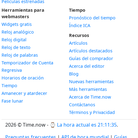
Películas estrenadas
Herramientas para
Tiempo
webmasters
Pronóstico del tiempo
Widgets gratis
Índice ICA
Widget
Reloj analógico
Recursos
Widget
Reloj digital
Artículos
Widget
Reloj de texto
Artículos destacados
Widget
Reloj de palabras
Guías del comprador
Temporizador de Cuenta
Acerca del editor
Widget
Regresiva
Blog
Widget
Horarios de oración
Nuevas herramientas
Widget
Tiempo
Más herramientas
Widget
Amanecer y atardecer
Acerca de Time.now
Widget
Fase lunar
Contáctanos
Términos y Privacidad
2026 © Time.now - ⌚
La hora actual es 21:11:35
.
Preguntas frecuentes
|
API de hora mundial
|
Guías