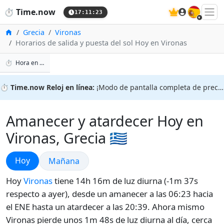
🇪🇸
⏱️
Time.now
17:11:24
Inicio
Grecia
Vironas
Horarios de salida y puesta del sol Hoy en Vironas
⏱️
Hora en Vironas
⏱️
Time.now Reloj en línea:
¡Modo de pantalla completa de precisión!
Amanecer y atardecer Hoy en
Vironas, Grecia 🇬🇷
Amanecer y atardecer
Hoy
Amanecer y atardecer
Mañana
Hoy
Vironas
tiene 14h 16m de luz diurna (-1m 37s
respecto a ayer), desde un amanecer a las 06:23 hacia
el ENE hasta un atardecer a las 20:39. Ahora mismo
Vironas pierde unos 1m 48s de luz diurna al día, cerca