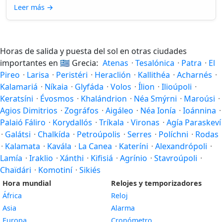
Leer más
→
Horas de salida y puesta del sol en otras ciudades
importantes en
🇬🇷
Grecia:
Atenas
·
Tesalónica
·
Patra
·
El
Pireo
·
Larisa
·
Peristéri
·
Heraclión
·
Kallithéa
·
Acharnés
·
Kalamariá
·
Níkaia
·
Glyfáda
·
Volos
·
Ílion
·
Ilioúpoli
·
Keratsíni
·
Évosmos
·
Khalándrion
·
Néa Smýrni
·
Maroúsi
·
Agios Dimitrios
·
Zográfos
·
Aigáleo
·
Néa Ionía
·
Ioánnina
·
Palaió Fáliro
·
Korydallós
·
Tríkala
·
Vironas
·
Agía Paraskeví
·
Galátsi
·
Chalkída
·
Petroúpolis
·
Serres
·
Políchni
·
Rodas
·
Kalamata
·
Kavála
·
La Canea
·
Kateríni
·
Alexandrópoli
·
Lamía
·
Iraklio
·
Xánthi
·
Kifisiá
·
Agrínio
·
Stavroúpoli
·
Chaïdári
·
Komotiní
·
Sikiés
Hora mundial
Relojes y temporizadores
África
Reloj
Asia
Alarma
Europa
Cronómetro