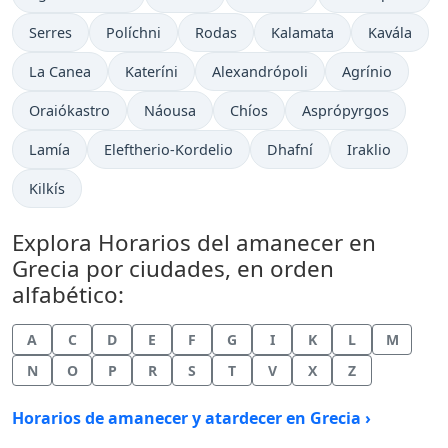
Serres
Políchni
Rodas
Kalamata
Kavála
La Canea
Kateríni
Alexandrópoli
Agrínio
Oraiókastro
Náousa
Chíos
Asprópyrgos
Lamía
Eleftherio-Kordelio
Dhafní
Iraklio
Kilkís
Explora Horarios del amanecer en
Grecia por ciudades, en orden
alfabético:
A
C
D
E
F
G
I
K
L
M
N
O
P
R
S
T
V
X
Z
Horarios de amanecer y atardecer en Grecia ›