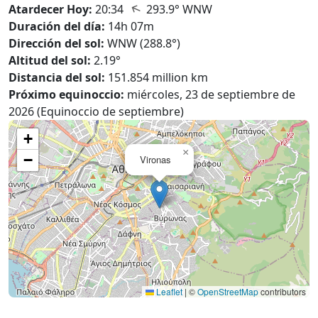
↑
Atardecer Hoy:
20:34
293.9° WNW
Duración del día:
14h 07m
Dirección del sol:
WNW (288.8°)
Altitud del sol:
2.19°
Distancia del sol:
151.854 million km
Próximo equinoccio:
miércoles, 23 de septiembre de
2026 (Equinoccio de septiembre)
+
×
−
Vironas
Leaflet
|
©
OpenStreetMap
contributors