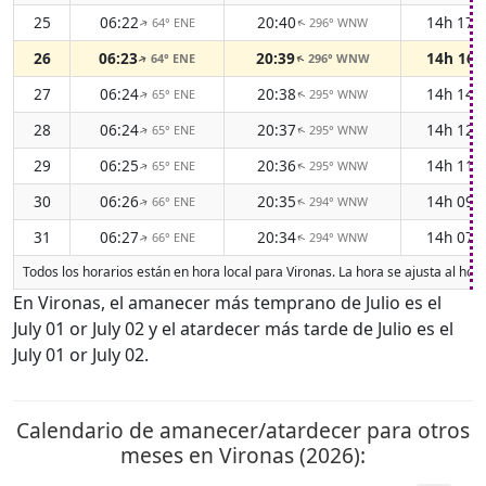
25
06:22
20:40
14h 17
64° ENE
296° WNW
↑
↑
26
06:23
20:39
14h 16
64° ENE
296° WNW
↑
↑
27
06:24
20:38
14h 14
65° ENE
295° WNW
↑
↑
28
06:24
20:37
14h 12
65° ENE
295° WNW
↑
↑
29
06:25
20:36
14h 11
65° ENE
295° WNW
↑
↑
30
06:26
20:35
14h 09
66° ENE
294° WNW
↑
↑
31
06:27
20:34
14h 07
66° ENE
294° WNW
↑
↑
Todos los horarios están en hora local para Vironas. La hora se ajusta al ho
En Vironas, el amanecer más temprano de Julio es el
July 01 or July 02 y el atardecer más tarde de Julio es el
July 01 or July 02.
Calendario de amanecer/atardecer para otros
meses en Vironas (2026):