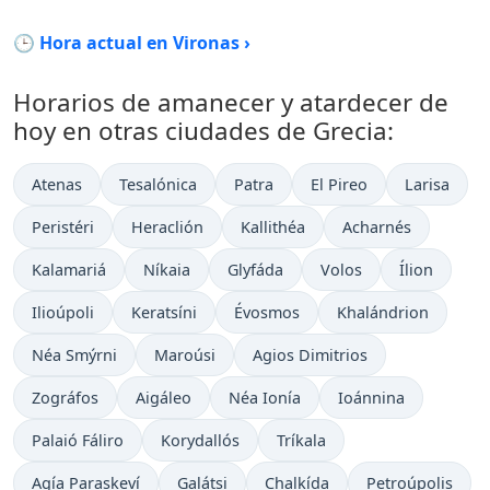
🕒 Hora actual en Vironas ›
Horarios de amanecer y atardecer de
hoy en otras ciudades de Grecia:
Atenas
Tesalónica
Patra
El Pireo
Larisa
Peristéri
Heraclión
Kallithéa
Acharnés
Kalamariá
Níkaia
Glyfáda
Volos
Ílion
Ilioúpoli
Keratsíni
Évosmos
Khalándrion
Néa Smýrni
Maroúsi
Agios Dimitrios
Zográfos
Aigáleo
Néa Ionía
Ioánnina
Palaió Fáliro
Korydallós
Tríkala
Agía Paraskeví
Galátsi
Chalkída
Petroúpolis