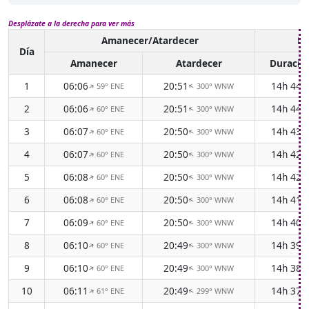
Desplázate a la derecha para ver más
Amanecer/Atardecer
Lu
Día
Amanecer
Atardecer
Duració
1
06:06
20:51
14h 44
59° ENE
300° WNW
↑
↑
2
06:06
20:51
14h 44
60° ENE
300° WNW
↑
↑
3
06:07
20:50
14h 43
60° ENE
300° WNW
↑
↑
4
06:07
20:50
14h 42
60° ENE
300° WNW
↑
↑
5
06:08
20:50
14h 42
60° ENE
300° WNW
↑
↑
6
06:08
20:50
14h 41
60° ENE
300° WNW
↑
↑
7
06:09
20:50
14h 40
60° ENE
300° WNW
↑
↑
8
06:10
20:49
14h 39
60° ENE
300° WNW
↑
↑
9
06:10
20:49
14h 38
60° ENE
300° WNW
↑
↑
10
06:11
20:49
14h 37
61° ENE
299° WNW
↑
↑