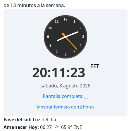
de 13 minutos a la semana.
20:11:24
12
11
1
10
2
9
3
8
4
7
5
6
EET
20:11:24
sábado, 8 agosto 2026
⛶
Pantalla completa
Mostrar formato de 12 horas
Fase del sol:
Luz del día
↑
Amanecer Hoy:
06:27
65.9° ENE