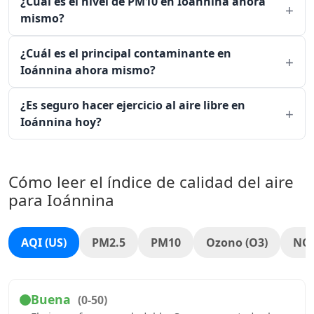
¿Cuál es el nivel de PM10 en Ioánnina ahora
mismo?
¿Cuál es el principal contaminante en
Ioánnina ahora mismo?
¿Es seguro hacer ejercicio al aire libre en
Ioánnina hoy?
Cómo leer el índice de calidad del aire
para Ioánnina
AQI (US)
PM2.5
PM10
Ozono (O3)
NO
Buena
(0-50)