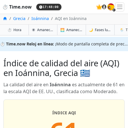
🇪🇸
⏱️
Time.now
17:48:01
Inicio
Grecia
Ioánnina
AQI en Ioánnina
en Ioánnina
en Ioánnina
en Ioán
en Ioá
⏱️
Hora
☀️
Amanecer y atardecer
🌅
Amanecer y atardecer mañana
🌙
Fases lunares
🌦️
T
⏱️
Time.now Reloj en línea:
¡Modo de pantalla completa de precisión!
Índice de calidad del aire (AQI)
en Ioánnina, Grecia 🇬🇷
La calidad del aire en
Ioánnina
es actualmente de 61 en
la escala AQI de EE. UU., clasificada como Moderado.
ÍNDICE AQI