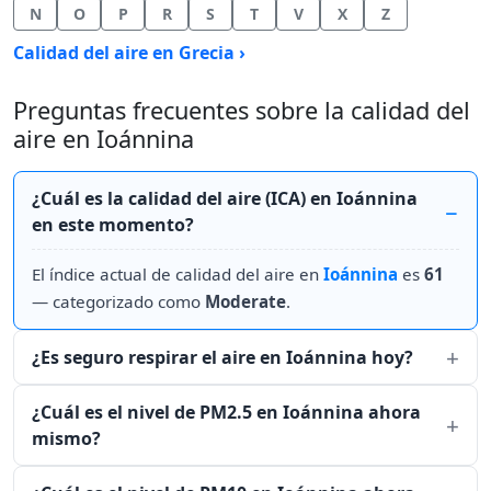
N
O
P
R
S
T
V
X
Z
Calidad del aire en Grecia ›
Preguntas frecuentes sobre la calidad del
aire en Ioánnina
¿Cuál es la calidad del aire (ICA) en Ioánnina
en este momento?
El índice actual de calidad del aire en
Ioánnina
es
61
— categorizado como
Moderate
.
¿Es seguro respirar el aire en Ioánnina hoy?
¿Cuál es el nivel de PM2.5 en Ioánnina ahora
mismo?