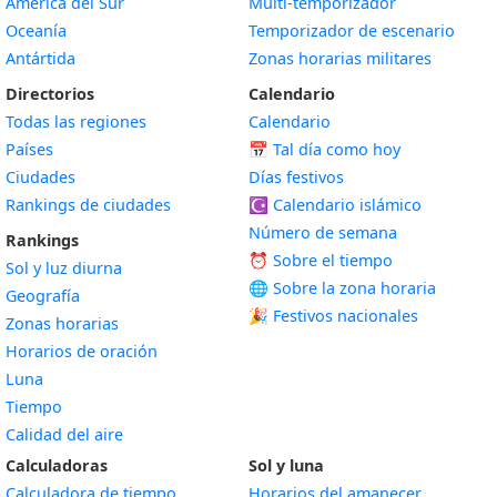
América del Sur
Multi-temporizador
Oceanía
Temporizador de escenario
Antártida
Zonas horarias militares
Directorios
Calendario
Todas las regiones
Calendario
Países
📅
Tal día como hoy
Ciudades
Días festivos
Rankings de ciudades
☪️
Calendario islámico
Número de semana
Rankings
⏰ Sobre el tiempo
Sol y luz diurna
🌐 Sobre la zona horaria
Geografía
🎉 Festivos nacionales
Zonas horarias
Horarios de oración
Luna
Tiempo
Calidad del aire
Calculadoras
Sol y luna
Calculadora de tiempo
Horarios del amanecer