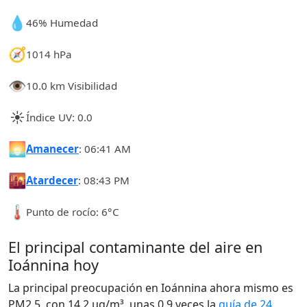
💧
46% Humedad
🧭
1014 hPa
👁️
10.0 km Visibilidad
☀️
Índice UV: 0.0
🌅
Amanecer
: 06:41 AM
🌇
Atardecer
: 08:43 PM
🌡️
Punto de rocío: 6°C
El principal contaminante del aire en
Ioánnina hoy
La principal preocupación en Ioánnina ahora mismo es
PM2.5, con 14.2 µg/m³, unas 0.9 veces la
guía de 24