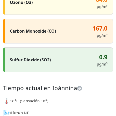
Ozono (O3)
µg/m³
167.0
Carbon Monoxide (CO)
µg/m³
0.9
Sulfur Dioxide (SO2)
µg/m³
Tiempo actual en Ioánnina
🌡️
18°C (Sensación 16°)
🌬️
6 km/h NE