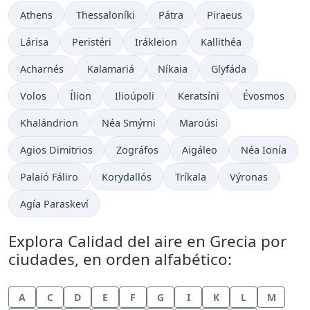
Athens
Thessaloníki
Pátra
Piraeus
Lárisa
Peristéri
Irákleion
Kallithéa
Acharnés
Kalamariá
Níkaia
Glyfáda
Volos
Ílion
Ilioúpoli
Keratsíni
Évosmos
Khalándrion
Néa Smýrni
Maroúsi
Agios Dimitrios
Zográfos
Aigáleo
Néa Ionía
Palaió Fáliro
Korydallós
Tríkala
Výronas
Agía Paraskeví
Explora Calidad del aire en Grecia por
ciudades, en orden alfabético:
A
C
D
E
F
G
I
K
L
M