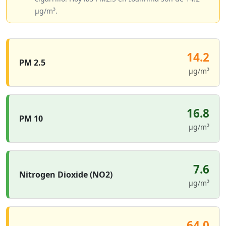
µg/m³.
14.2
PM 2.5
µg/m³
16.8
PM 10
µg/m³
7.6
Nitrogen Dioxide (NO2)
µg/m³
64.0