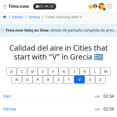
🇪🇸
⏱️
Time.now
23:34:33
Inicio
Países
Grecia
Cities starting with V
⏱️
Time.now Reloj en línea:
¡Modo de pantalla completa de precisión!
Calidad del aire in Cities that
start with "V" in Grecia 🇬🇷
A
C
D
E
F
G
I
K
L
M
N
O
P
R
S
T
V
X
Z
Calidad del aire in
Vári
02:34
vie.
Calidad del aire in
Véroia
02:34
vie.