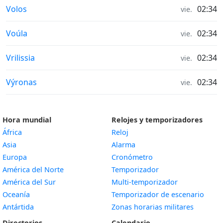
Calidad del aire in
Volos
02:34
vie.
Calidad del aire in
Voúla
02:34
vie.
Calidad del aire in
Vrilissia
02:34
vie.
Calidad del aire in
Výronas
02:34
vie.
Hora mundial
Relojes y temporizadores
África
Reloj
Asia
Alarma
Europa
Cronómetro
América del Norte
Temporizador
América del Sur
Multi-temporizador
Oceanía
Temporizador de escenario
Antártida
Zonas horarias militares
Directorios
Calendario