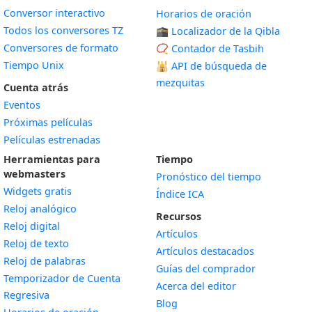
Conversor interactivo
Horarios de oración
Todos los conversores TZ
🕋 Localizador de la Qibla
Conversores de formato
📿 Contador de Tasbih
Tiempo Unix
🕌
API de búsqueda de
mezquitas
Cuenta atrás
Eventos
Próximas películas
Películas estrenadas
Herramientas para
Tiempo
webmasters
Pronóstico del tiempo
Widgets gratis
Índice ICA
Widget
Reloj analógico
Recursos
Widget
Reloj digital
Artículos
Widget
Reloj de texto
Artículos destacados
Widget
Reloj de palabras
Guías del comprador
Temporizador de Cuenta
Acerca del editor
Widget
Regresiva
Blog
Widget