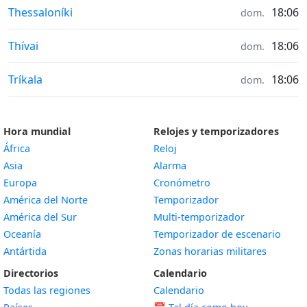
Calidad del aire in
Thessaloníki
18:06
dom.
Calidad del aire in
Thívai
18:06
dom.
Calidad del aire in
Tríkala
18:06
dom.
Hora mundial
Relojes y temporizadores
África
Reloj
Asia
Alarma
Europa
Cronómetro
América del Norte
Temporizador
América del Sur
Multi-temporizador
Oceanía
Temporizador de escenario
Antártida
Zonas horarias militares
Directorios
Calendario
Todas las regiones
Calendario