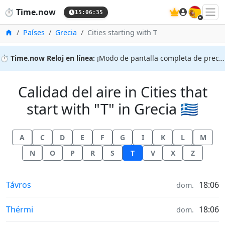
🇪🇸
⏱️
Time.now
15:06:36
Inicio
Países
Grecia
Cities starting with T
⏱️
Time.now Reloj en línea:
¡Modo de pantalla completa de precisión!
Calidad del aire in Cities that
start with "T" in Grecia 🇬🇷
A
C
D
E
F
G
I
K
L
M
N
O
P
R
S
T
V
X
Z
Calidad del aire in
Távros
18:06
dom.
Calidad del aire in
Thérmi
18:06
dom.