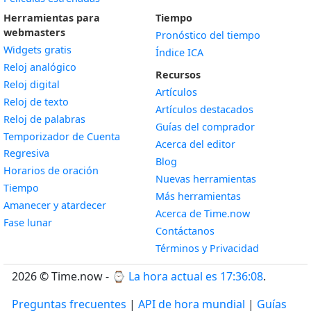
Herramientas para
Tiempo
webmasters
Pronóstico del tiempo
Widgets gratis
Índice ICA
Widget
Reloj analógico
Recursos
Widget
Reloj digital
Artículos
Widget
Reloj de texto
Artículos destacados
Widget
Reloj de palabras
Guías del comprador
Temporizador de Cuenta
Acerca del editor
Widget
Regresiva
Blog
Widget
Horarios de oración
Nuevas herramientas
Widget
Tiempo
Más herramientas
Widget
Amanecer y atardecer
Acerca de Time.now
Widget
Fase lunar
Contáctanos
Términos y Privacidad
2026 © Time.now - ⌚
La hora actual es 17:36:09
.
Preguntas frecuentes
|
API de hora mundial
|
Guías