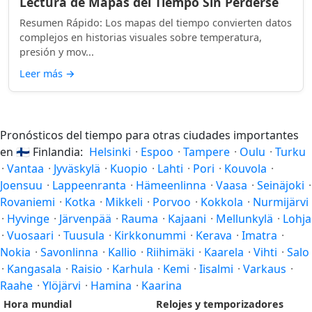
Lectura de Mapas del Tiempo Sin Perderse
Resumen Rápido: Los mapas del tiempo convierten datos
complejos en historias visuales sobre temperatura,
presión y mov...
Leer más
→
Pronósticos del tiempo para otras ciudades importantes
en
🇫🇮
Finlandia:
Helsinki
·
Espoo
·
Tampere
·
Oulu
·
Turku
·
Vantaa
·
Jyväskylä
·
Kuopio
·
Lahti
·
Pori
·
Kouvola
·
Joensuu
·
Lappeenranta
·
Hämeenlinna
·
Vaasa
·
Seinäjoki
·
Rovaniemi
·
Kotka
·
Mikkeli
·
Porvoo
·
Kokkola
·
Nurmijärvi
·
Hyvinge
·
Järvenpää
·
Rauma
·
Kajaani
·
Mellunkylä
·
Lohja
·
Vuosaari
·
Tuusula
·
Kirkkonummi
·
Kerava
·
Imatra
·
Nokia
·
Savonlinna
·
Kallio
·
Riihimäki
·
Kaarela
·
Vihti
·
Salo
·
Kangasala
·
Raisio
·
Karhula
·
Kemi
·
Iisalmi
·
Varkaus
·
Raahe
·
Ylöjärvi
·
Hamina
·
Kaarina
Hora mundial
Relojes y temporizadores