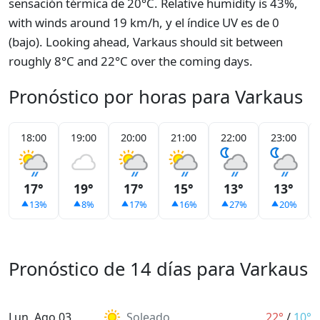
sensación térmica de 20°C. Relative humidity is 43%,
with winds around 19 km/h, y el índice UV es de 0
(bajo). Looking ahead, Varkaus should sit between
roughly 8°C and 22°C over the coming days.
Pronóstico por horas para Varkaus
18:00
19:00
20:00
21:00
22:00
23:00
17°
19°
17°
15°
13°
13°
13%
8%
17%
16%
27%
20%
Pronóstico de 14 días para Varkaus
Lun, Ago 03
Soleado
22°
/
10°