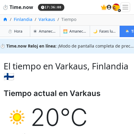
🇪🇸
⏱️
Time.now
17:36:09
Inicio
Finlandia
Varkaus
Tiempo
en Varkaus
en Varkaus
en Var
en Var
⏱️
Hora
☀️
Amanecer y atardecer
🌅
Amanecer y atardecer mañana
🌙
Fases lunares
🌦️
T
⏱️
Time.now Reloj en línea:
¡Modo de pantalla completa de precisión!
El tiempo en Varkaus, Finlandia
🇫🇮
Tiempo actual en Varkaus
20°C