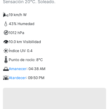
Sensación 20°C. Soleado.
🌬️
19 km/h W
💧
43% Humedad
🧭
1012 hPa
👁️
10.0 km Visibilidad
☀️
Índice UV: 0.4
🌡️
Punto de rocío: 8°C
🌅
Amanecer
: 04:38 AM
🌇
Atardecer
: 09:50 PM