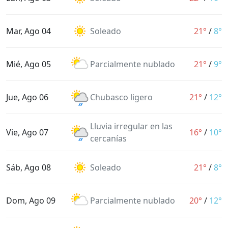
Mar, Ago 04
Soleado
21°
/
8°
Mié, Ago 05
Parcialmente nublado
21°
/
9°
Jue, Ago 06
Chubasco ligero
21°
/
12°
Lluvia irregular en las
Vie, Ago 07
16°
/
10°
cercanías
Sáb, Ago 08
Soleado
21°
/
8°
Dom, Ago 09
Parcialmente nublado
20°
/
12°