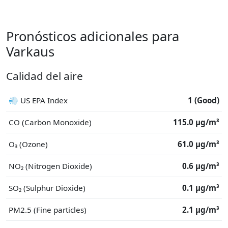
Pronósticos adicionales para
Varkaus
Calidad del aire
💨 US EPA Index
1 (Good)
CO (Carbon Monoxide)
115.0 μg/m³
O₃ (Ozone)
61.0 μg/m³
NO₂ (Nitrogen Dioxide)
0.6 μg/m³
SO₂ (Sulphur Dioxide)
0.1 μg/m³
PM2.5 (Fine particles)
2.1 μg/m³