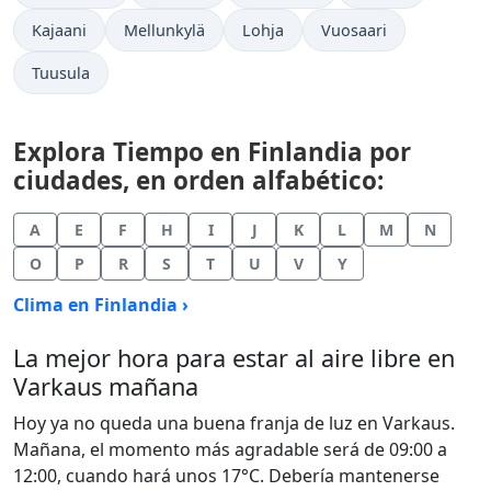
Kajaani
Mellunkylä
Lohja
Vuosaari
Tuusula
Explora Tiempo en Finlandia por
ciudades, en orden alfabético:
A
E
F
H
I
J
K
L
M
N
O
P
R
S
T
U
V
Y
Clima en Finlandia ›
La mejor hora para estar al aire libre en
Varkaus mañana
Hoy ya no queda una buena franja de luz en Varkaus.
Mañana, el momento más agradable será de 09:00 a
12:00, cuando hará unos 17°C. Debería mantenerse