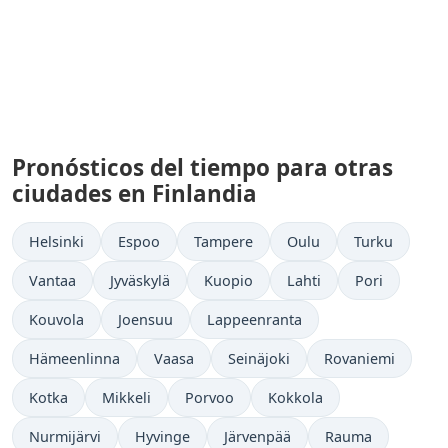
Pronósticos del tiempo para otras
ciudades en Finlandia
Helsinki
Espoo
Tampere
Oulu
Turku
Vantaa
Jyväskylä
Kuopio
Lahti
Pori
Kouvola
Joensuu
Lappeenranta
Hämeenlinna
Vaasa
Seinäjoki
Rovaniemi
Kotka
Mikkeli
Porvoo
Kokkola
Nurmijärvi
Hyvinge
Järvenpää
Rauma