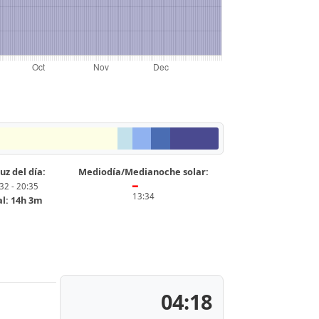
uz del día:
Mediodía/Medianoche solar:
32 - 20:35
━
13:34
al: 14h 3m
04:18