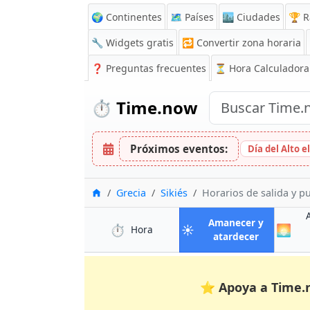
🌍 Continentes
🗺️ Países
🏙️ Ciudades
🏆 R
🔧 Widgets gratis
🔁
Convertir zona horaria
❓
Preguntas frecuentes
⏳ Hora Calculadora
⏱️
Time.now
Próximos eventos:
Día del Alto e
Inicio
Grecia
Sikiés
Horarios de salida y pu
Amanecer y
⏱️
☀️
🌅
en Sikiés
Hora
en Sikiés
atardecer
⭐
Apoya a Time.