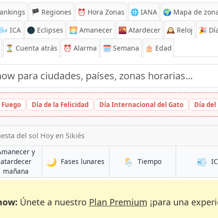
ankings
🏴 Regiones
⏰
Hora Zonas
🌐 IANA
🌍 Mapa de zona
🌬️
ICA
🌑 Eclipses
🌅
Amanecer
🌇
Atardecer
🕰️
Reloj
🎉
Día
⏳
Cuenta atrás
⏰
Alarma
🗓️ Semana
🎂 Edad
l Fuego
Día de la Felicidad
Día Internacional del Gato
Día del
esta del sol Hoy en Sikiés
Amanecer y
🌙
🌦️
💨
en Sikiés
en Sikiés
atardecer
Fases lunares
Tiempo
I
en Sikiés
mañana
now:
Únete a nuestro
Plan Premium
¡para una experi