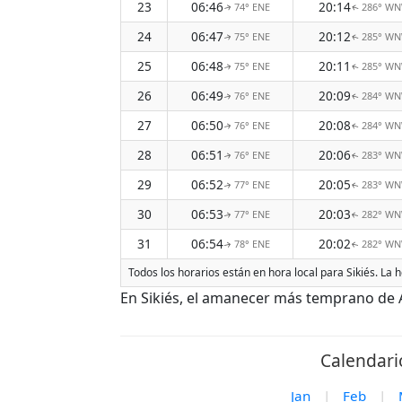
23
06:46
20:14
74° ENE
286° W
↑
↑
24
06:47
20:12
75° ENE
285° W
↑
↑
25
06:48
20:11
75° ENE
285° W
↑
↑
26
06:49
20:09
76° ENE
284° W
↑
↑
27
06:50
20:08
76° ENE
284° W
↑
↑
28
06:51
20:06
76° ENE
283° W
↑
↑
29
06:52
20:05
77° ENE
283° W
↑
↑
30
06:53
20:03
77° ENE
282° W
↑
↑
31
06:54
20:02
78° ENE
282° W
↑
↑
Todos los horarios están en hora local para Sikiés. La
En Sikiés, el amanecer más temprano de A
Calendari
Jan
|
Feb
|