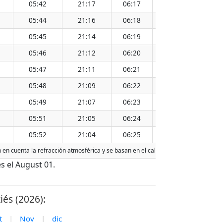
05:42
21:17
06:17
20:43
13:30
05:44
21:16
06:18
20:42
13:30
05:45
21:14
06:19
20:40
13:30
05:46
21:12
06:20
20:38
13:30
05:47
21:11
06:21
20:37
13:29
05:48
21:09
06:22
20:35
13:29
05:49
21:07
06:23
20:33
13:29
05:51
21:05
06:24
20:32
13:28
05:52
21:04
06:25
20:30
13:28
n en cuenta la refracción atmosférica y se basan en el calendario gregoriano. La
s el August 01.
és (2026):
t
|
Nov
|
dic