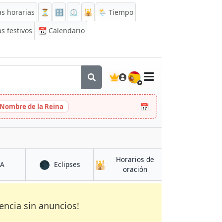
s horarias
⏳
🔡
⏲️
🕌
🌦️ Tiempo
s festivos
📆
Calendario
🇪🇸
📅
 Nombre de la Reina
Horarios de
🌑
🕌
en Sikiés
en Sikiés
CA
Eclipses
en Sikiés
oración
encia sin anuncios!