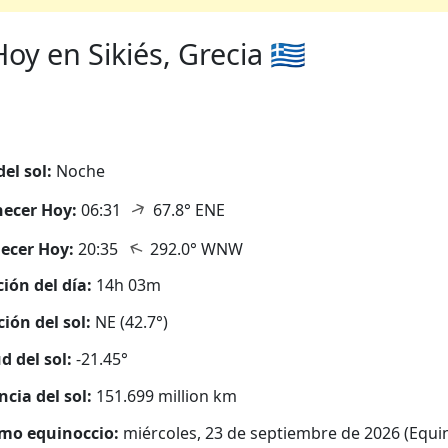
y en Sikiés, Grecia 🇬🇷
del sol:
Noche
↑
ecer Hoy:
06:31
67.8° ENE
↑
ecer Hoy:
20:35
292.0° WNW
ión del día:
14h 03m
ción del sol:
NE (42.7°)
d del sol:
-21.45°
ncia del sol:
151.699 million km
mo equinoccio:
miércoles, 23 de septiembre de 2026 (Equi