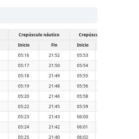
Crepúsculo náutico
Crepúsculo civil
Inicio
Fin
Inicio
Fin
Hora
05:16
21:52
05:53
21:14
13:34
05:17
21:50
05:54
21:13
13:34
05:18
21:49
05:55
21:12
13:34
05:19
21:48
05:56
21:10
13:34
05:20
21:46
05:58
21:09
13:34
05:22
21:45
05:59
21:08
13:34
05:23
21:43
06:00
21:07
13:34
05:24
21:42
06:01
21:05
13:33
05:25
21:40
06:02
21:04
13:33