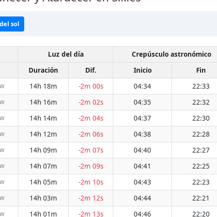
del sol
Luz del día
Crepúsculo astronómico
Duración
Dif.
Inicio
Fin
14h 18m
-2m 00s
04:34
22:33
NW
14h 16m
-2m 02s
04:35
22:32
NW
14h 14m
-2m 04s
04:37
22:30
NW
14h 12m
-2m 06s
04:38
22:28
NW
14h 09m
-2m 07s
04:40
22:27
NW
14h 07m
-2m 09s
04:41
22:25
NW
14h 05m
-2m 10s
04:43
22:23
NW
14h 03m
-2m 12s
04:44
22:21
NW
14h 01m
-2m 13s
04:46
22:20
NW