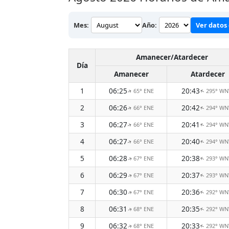
Mes:
Año:
Ver datos 
Amanecer/Atardecer
Día
Amanecer
Atardecer
1
06:25
20:43
65° ENE
295° W
↑
↑
2
06:26
20:42
66° ENE
294° W
↑
↑
3
06:27
20:41
66° ENE
294° W
↑
↑
4
06:27
20:40
66° ENE
294° W
↑
↑
5
06:28
20:38
67° ENE
293° W
↑
↑
6
06:29
20:37
67° ENE
293° W
↑
↑
7
06:30
20:36
67° ENE
292° W
↑
↑
8
06:31
20:35
68° ENE
292° W
↑
↑
9
06:32
20:33
68° ENE
292° W
↑
↑