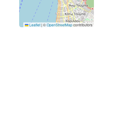
Leaflet
|
©
OpenStreetMap
contributors