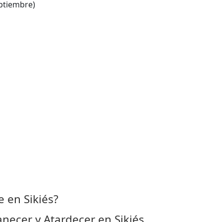
ptiembre)
 en Sikiés?
ecer y Atardecer en Sikiés