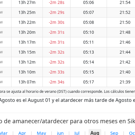
13h 27m
-2m 28s
05:06
21:54
NW
13h 25m
-2m 29s
05:07
21:52
NW
13h 22m
-2m 30s
05:08
21:50
NW
13h 20m
-2m 31s
05:10
21:48
NW
13h 17m
-2m 31s
05:11
21:46
NW
13h 15m
-2m 32s
05:13
21:44
NW
13h 12m
-2m 32s
05:14
21:42
NW
13h 10m
-2m 33s
05:15
21:40
NW
13h 07m
-2m 34s
05:17
21:39
NW
 hora se ajusta al horario de verano (DST) cuando corresponde. Los cálculos tiene
gosto es el August 01 y el atardecer más tarde de Agosto e
o de amanecer/atardecer para otros meses en Siki
Mar
|
Apr
|
May
|
jun
|
Jul
|
Aug
|
Sep
|
Oc