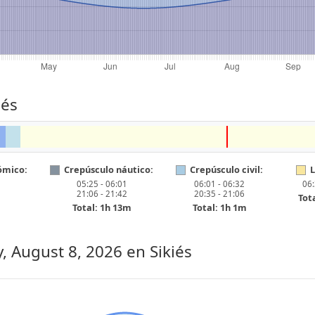
iés
ómico:
Crepúsculo náutico:
Crepúsculo civil:
L
05:25 - 06:01
06:01 - 06:32
06:
21:06 - 21:42
20:35 - 21:06
Tot
Total: 1h 13m
Total: 1h 1m
, August 8, 2026
en Sikiés