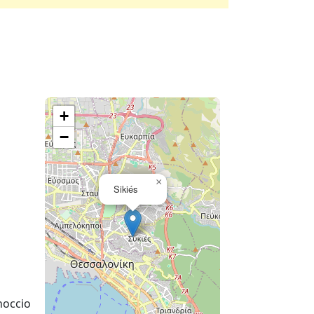
+
−
×
Sikiés
noccio