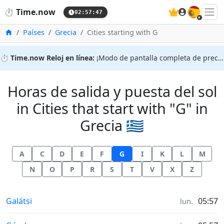
🇪🇸
⏱️
Time.now
02:57:47
Inicio
Países
Grecia
Cities starting with G
⏱️
Time.now Reloj en línea:
¡Modo de pantalla completa de precisión!
Horas de salida y puesta del sol
in Cities that start with "G" in
Grecia 🇬🇷
A
C
D
E
F
G
I
K
L
M
N
O
P
R
S
T
V
X
Z
Horas de salida y puesta del sol in
Galátsi
05:57
lun.