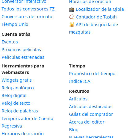
Conversor interactivo
Horarios de oración
Todos los conversores TZ
🕋 Localizador de la Qibla
Conversores de formato
📿 Contador de Tasbih
Tiempo Unix
🕌
API de búsqueda de
mezquitas
Cuenta atrás
Eventos
Próximas películas
Películas estrenadas
Herramientas para
Tiempo
webmasters
Pronóstico del tiempo
Widgets gratis
Índice ICA
Widget
Reloj analógico
Recursos
Widget
Reloj digital
Artículos
Widget
Reloj de texto
Artículos destacados
Widget
Reloj de palabras
Guías del comprador
Temporizador de Cuenta
Acerca del editor
Widget
Regresiva
Blog
Widget
Horarios de oración
Nuevas herramientas