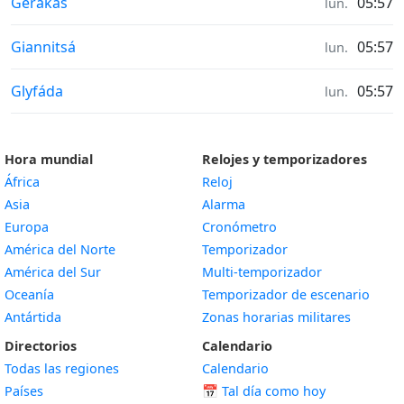
Horas de salida y puesta del sol in
Gérakas
05:57
lun.
Horas de salida y puesta del sol in
Giannitsá
05:57
lun.
Horas de salida y puesta del sol in
Glyfáda
05:57
lun.
Hora mundial
Relojes y temporizadores
África
Reloj
Asia
Alarma
Europa
Cronómetro
América del Norte
Temporizador
América del Sur
Multi-temporizador
Oceanía
Temporizador de escenario
Antártida
Zonas horarias militares
Directorios
Calendario
Todas las regiones
Calendario
Países
📅
Tal día como hoy