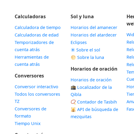
Calculadoras
Sol y luna
He
we
Calculadora de tiempo
Horarios del amanecer
Wid
Calculadoras de edad
Horarios del atardecer
Rel
Temporizadores de
Eclipses
cuenta atrás
Rel
☀️ Sobre el sol
Herramientas de
Rel
🌕 Sobre la luna
cuenta atrás
Rel
Horarios de oración
Tem
Conversores
Cue
Horarios de oración
Conversor interactivo
Hor
🕋 Localizador de la
Todos los conversores
Ti
Qibla
TZ
Ama
📿 Contador de Tasbih
Conversores de
Fas
🕌
API de búsqueda de
formato
mezquitas
Tiempo Unix