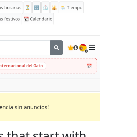
s horarias
⏳
🔡
⏲️
🕌
🌦️ Tiempo
s festivos
📆
Calendario
🇪🇸
📅
Internacional del Gato
encia sin anuncios!
s that start with