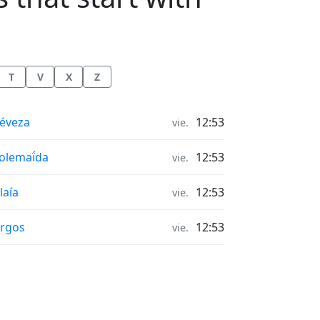
T
V
X
Z
ras de salida y puesta del sol in
éveza
12:53
vie.
ras de salida y puesta del sol in
olemaḯda
12:53
vie.
ras de salida y puesta del sol in
laía
12:53
vie.
ras de salida y puesta del sol in
rgos
12:53
vie.