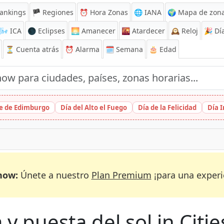
ankings
🏴 Regiones
⏰
Hora Zonas
🌐 IANA
🌍 Mapa de zona
🌬️
ICA
🌑 Eclipses
🌅
Amanecer
🌇
Atardecer
🕰️
Reloj
🎉
Día
⏳
Cuenta atrás
⏰
Alarma
🗓️ Semana
🎂 Edad
ge de Edimburgo
Día del Alto el Fuego
Día de la Felicidad
Día 
now:
Únete a nuestro
Plan Premium
¡para una experi
y puesta del sol in Citie