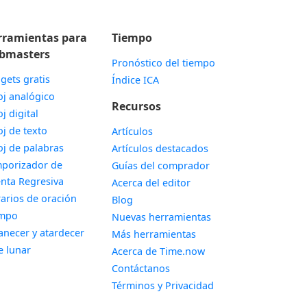
rramientas para
Tiempo
bmasters
Pronóstico del tiempo
gets gratis
Índice ICA
Widget
oj analógico
Recursos
Widget
oj digital
Widget
oj de texto
Artículos
Widget
oj de palabras
Artículos destacados
porizador de
Guías del comprador
Widget
nta Regresiva
Acerca del editor
Widget
arios de oración
Blog
Widget
empo
Nuevas herramientas
Widget
necer y atardecer
Más herramientas
Widget
e lunar
Acerca de Time.now
Contáctanos
Términos y Privacidad