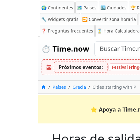
🌍 Continentes
🗺️ Países
🏙️ Ciudades
🏆 R
🔧 Widgets gratis
🔁
Convertir zona horaria
❓
Preguntas frecuentes
⏳ Hora Calculadora
⏱️
Time.now
Próximos eventos:
Festival Frin
Inicio
Países
Grecia
Cities starting with P
⭐
Apoya a Time.
Horas de salida 