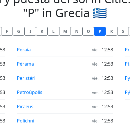
"P" in Grecia 🇬🇷
F
G
I
K
L
M
N
O
P
R
S
Horas de salida y puesta del sol in
Ho
:53
Peraía
12:53
Pr
vie.
Horas de salida y puesta del sol in
Ho
:53
Pérama
12:53
Pt
vie.
Horas de salida y puesta del sol in
Ho
:53
Peristéri
12:53
Py
vie.
Horas de salida y puesta del sol in
Ho
:53
Petroúpolis
12:53
Pý
vie.
Horas de salida y puesta del sol in
:53
Piraeus
12:53
vie.
Horas de salida y puesta del sol in
:53
Políchni
12:53
vie.