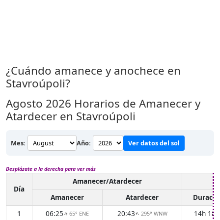
¿Cuándo amanece y anochece en
Stavroúpoli?
Agosto 2026
Horarios de Amanecer y
Atardecer en Stavroúpoli
Mes:
Año:
Ver datos del sol
Desplázate a la derecha para ver más
Amanecer/Atardecer
Lu
Día
Amanecer
Atardecer
Duració
1
06:25
20:43
14h 18
65° ENE
295° WNW
↑
↑