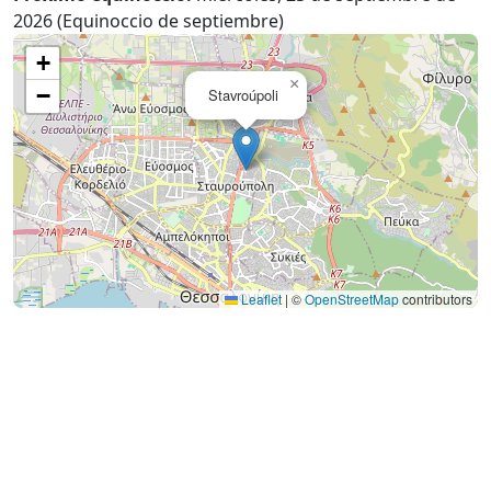
2026 (Equinoccio de septiembre)
+
×
−
Stavroúpoli
Leaflet
|
©
OpenStreetMap
contributors