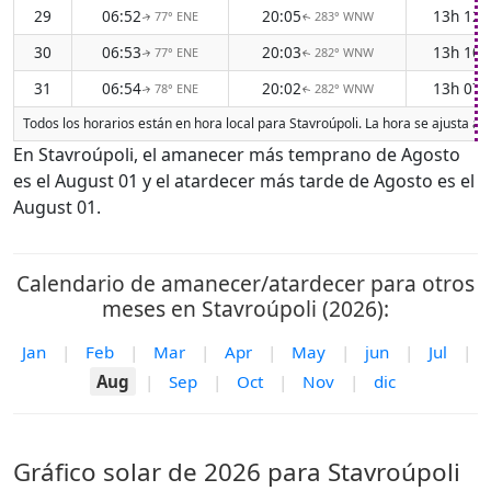
29
06:52
20:05
13h 12
77° ENE
283° WNW
↑
↑
30
06:53
20:03
13h 10
77° ENE
282° WNW
↑
↑
31
06:54
20:02
13h 07
78° ENE
282° WNW
↑
↑
Todos los horarios están en hora local para Stavroúpoli. La hora se ajusta a
En Stavroúpoli, el amanecer más temprano de Agosto
es el August 01 y el atardecer más tarde de Agosto es el
August 01.
Calendario de amanecer/atardecer para otros
meses en Stavroúpoli (2026):
Jan
|
Feb
|
Mar
|
Apr
|
May
|
jun
|
Jul
|
Aug
|
Sep
|
Oct
|
Nov
|
dic
Gráfico solar de 2026 para Stavroúpoli