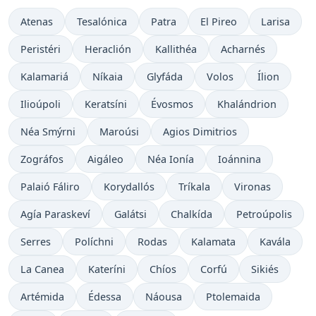
Atenas
Tesalónica
Patra
El Pireo
Larisa
Peristéri
Heraclión
Kallithéa
Acharnés
Kalamariá
Níkaia
Glyfáda
Volos
Ílion
Ilioúpoli
Keratsíni
Évosmos
Khalándrion
Néa Smýrni
Maroúsi
Agios Dimitrios
Zográfos
Aigáleo
Néa Ionía
Ioánnina
Palaió Fáliro
Korydallós
Tríkala
Vironas
Agía Paraskeví
Galátsi
Chalkída
Petroúpolis
Serres
Políchni
Rodas
Kalamata
Kavála
La Canea
Kateríni
Chíos
Corfú
Sikiés
Artémida
Édessa
Náousa
Ptolemaida