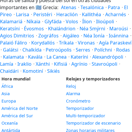
Horas de salida y puesta del sol en otras ciudades
importantes en
🇬🇷
Grecia:
Atenas
·
Tesalónica
·
Patra
·
El
Pireo
·
Larisa
·
Peristéri
·
Heraclión
·
Kallithéa
·
Acharnés
·
Kalamariá
·
Níkaia
·
Glyfáda
·
Volos
·
Ílion
·
Ilioúpoli
·
Keratsíni
·
Évosmos
·
Khalándrion
·
Néa Smýrni
·
Maroúsi
·
Agios Dimitrios
·
Zográfos
·
Aigáleo
·
Néa Ionía
·
Ioánnina
·
Palaió Fáliro
·
Korydallós
·
Tríkala
·
Vironas
·
Agía Paraskeví
·
Galátsi
·
Chalkída
·
Petroúpolis
·
Serres
·
Políchni
·
Rodas
·
Kalamata
·
Kavála
·
La Canea
·
Kateríni
·
Alexandrópoli
·
Lamía
·
Iraklio
·
Xánthi
·
Kifisiá
·
Agrínio
·
Stavroúpoli
·
Chaïdári
·
Komotiní
·
Sikiés
Hora mundial
Relojes y temporizadores
África
Reloj
Asia
Alarma
Europa
Cronómetro
América del Norte
Temporizador
América del Sur
Multi-temporizador
Oceanía
Temporizador de escenario
Antártida
Zonas horarias militares