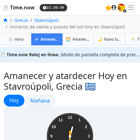
🇪🇸
⏱️
Time.now
21:30:31
Inicio
Grecia
Stavroúpoli
Horarios de salida y puesta del sol Hoy en Stavroúpoli
en Stavroúpoli
en Stavroúpoli
en Stav
en Stav
⏱️
Hora
☀️
Amanecer y atardecer
🌅
Amanecer y atardecer mañana
🌙
Fases lunares
🌦️
T
⏱️
Time.now Reloj en línea:
¡Modo de pantalla completa de precisión!
Amanecer y atardecer Hoy en
Stavroúpoli, Grecia 🇬🇷
Amanecer y atardecer
Hoy
Amanecer y atardecer
Mañana
00:30:31
12
11
1
10
2
9
3