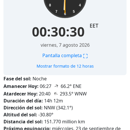
8
4
7
5
6
EET
00:30:31
viernes, 7 agosto 2026
⛶
Pantalla completa
Mostrar formato de 12 horas
Fase del sol:
Noche
↑
Amanecer Hoy:
06:27
66.2° ENE
↑
Atardecer Hoy:
20:40
293.5° WNW
Duración del día:
14h 12m
Dirección del sol:
NNW (342.1°)
Altitud del sol:
-30.80°
Distancia del sol:
151.770 million km
Próximo equinoccio:
miércoles, 23 de septiembre de