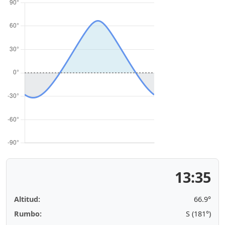
13:35
Altitud:
66.9°
Rumbo:
S (181°)