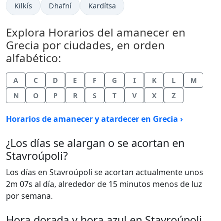
Kilkís
Dhafní
Kardítsa
Explora Horarios del amanecer en
Grecia por ciudades, en orden
alfabético:
A
C
D
E
F
G
I
K
L
M
N
O
P
R
S
T
V
X
Z
Horarios de amanecer y atardecer en Grecia ›
¿Los días se alargan o se acortan en
Stavroúpoli?
Los días en Stavroúpoli se acortan actualmente unos
2m 07s al día, alrededor de 15 minutos menos de luz
por semana.
Hora dorada y hora azul en Stavroúpoli