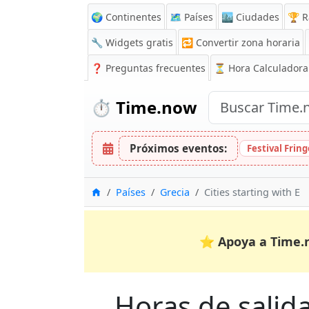
🌍 Continentes
🗺️ Países
🏙️ Ciudades
🏆 R
🔧 Widgets gratis
🔁
Convertir zona horaria
❓
Preguntas frecuentes
⏳ Hora Calculadora
⏱️
Time.now
Próximos eventos:
Festival Frin
Inicio
Países
Grecia
Cities starting with E
⭐
Apoya a Time.
Horas de salida 