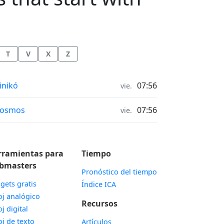
T
V
X
Z
ras de salida y puesta del sol in
linikó
07:56
vie.
ras de salida y puesta del sol in
vosmos
07:56
vie.
rramientas para
Tiempo
bmasters
Pronóstico del tiempo
gets gratis
Índice ICA
Widget
oj analógico
Recursos
Widget
oj digital
Widget
oj de texto
Artículos