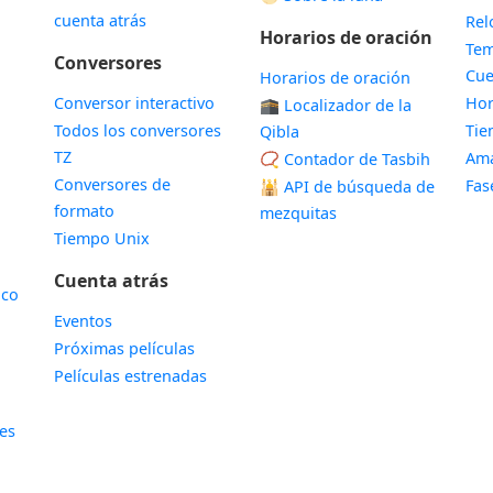
cuenta atrás
Rel
Horarios de oración
Tem
Conversores
Cue
Horarios de oración
Conversor interactivo
Hor
🕋 Localizador de la
Todos los conversores
Ti
Qibla
TZ
Ama
📿 Contador de Tasbih
Conversores de
Fas
🕌
API de búsqueda de
formato
mezquitas
Tiempo Unix
Cuenta atrás
ico
Eventos
Próximas películas
Películas estrenadas
les