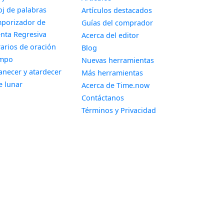
Widget
oj de palabras
Artículos destacados
porizador de
Guías del comprador
Widget
nta Regresiva
Acerca del editor
Widget
arios de oración
Blog
Widget
empo
Nuevas herramientas
Widget
necer y atardecer
Más herramientas
Widget
e lunar
Acerca de Time.now
Contáctanos
Términos y Privacidad