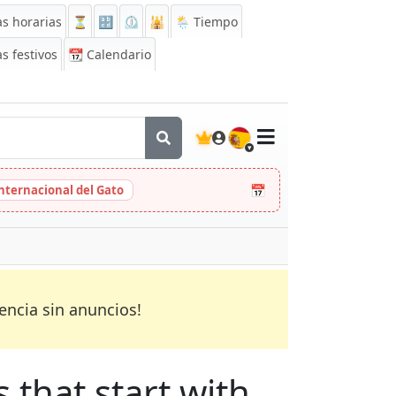
s horarias
⏳
🔡
⏲️
🕌
🌦️ Tiempo
s festivos
📆
Calendario
🇪🇸
📅
Internacional del Gato
encia sin anuncios!
s that start with