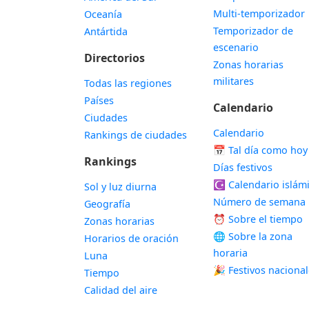
Multi-temporizador
Oceanía
Temporizador de
Antártida
escenario
Directorios
Zonas horarias
militares
Todas las regiones
Países
Calendario
Ciudades
Calendario
Rankings de ciudades
📅
Tal día como hoy
Rankings
Días festivos
☪️
Calendario islám
Sol y luz diurna
Número de semana
Geografía
⏰ Sobre el tiempo
Zonas horarias
🌐 Sobre la zona
Horarios de oración
horaria
Luna
🎉 Festivos naciona
Tiempo
Calidad del aire