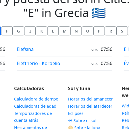
"E" in Grecia 🇬🇷
F
G
I
K
L
M
N
O
P
R
S
Horas de salida y puesta del sol in
Ho
:56
Elefsína
07:56
El
vie.
Horas de salida y puesta del sol in
Ho
:56
Elefthério - Kordelió
07:56
É
vie.
Calculadoras
Sol y luna
He
we
Calculadora de tiempo
Horarios del amanecer
Wid
Calculadoras de edad
Horarios del atardecer
Rel
Temporizadores de
Eclipses
cuenta atrás
Rel
☀️ Sobre el sol
Herramientas de
Rel
🌕 Sobre la luna