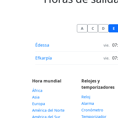
A
C
D
E
Horas de salida y puesta del sol in
Édessa
07
vie.
Horas de salida y puesta del sol in
Efkarpía
07
vie.
Hora mundial
Relojes y
temporizadores
África
Reloj
Asia
Alarma
Europa
Cronómetro
América del Norte
Temporizador
América del Sur