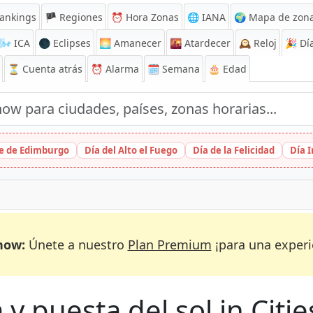
ankings
🏴 Regiones
⏰
Hora Zonas
🌐 IANA
🌍 Mapa de zona
🌬️
ICA
🌑 Eclipses
🌅
Amanecer
🌇
Atardecer
🕰️
Reloj
🎉
Día
⏳
Cuenta atrás
⏰
Alarma
🗓️ Semana
🎂 Edad
ge de Edimburgo
Día del Alto el Fuego
Día de la Felicidad
Día 
now:
Únete a nuestro
Plan Premium
¡para una experi
y puesta del sol in Citie