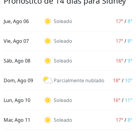
Pronóstico de 14 días para Sídney
Jue, Ago 06
Soleado
17°
/
8°
Vie, Ago 07
Soleado
17°
/
8°
Sáb, Ago 08
Soleado
16°
/
9°
Dom, Ago 09
Parcialmente nublado
18°
/
10°
Lun, Ago 10
Soleado
16°
/
11°
Mar, Ago 11
Soleado
17°
/
8°