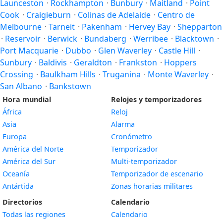
Launceston
·
Rockhampton
·
Bunbury
·
Maitland
·
Point
Cook
·
Craigieburn
·
Colinas de Adelaide
·
Centro de
Melbourne
·
Tarneit
·
Pakenham
·
Hervey Bay
·
Shepparton
·
Reservoir
·
Berwick
·
Bundaberg
·
Werribee
·
Blacktown
·
Port Macquarie
·
Dubbo
·
Glen Waverley
·
Castle Hill
·
Sunbury
·
Baldivis
·
Geraldton
·
Frankston
·
Hoppers
Crossing
·
Baulkham Hills
·
Truganina
·
Monte Waverley
·
San Albano
·
Bankstown
Hora mundial
Relojes y temporizadores
África
Reloj
Asia
Alarma
Europa
Cronómetro
América del Norte
Temporizador
América del Sur
Multi-temporizador
Oceanía
Temporizador de escenario
Antártida
Zonas horarias militares
Directorios
Calendario
Todas las regiones
Calendario