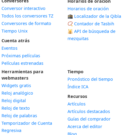
Conversores
Horarios de oración
Conversor interactivo
Horarios de oración
Todos los conversores TZ
🕋 Localizador de la Qibla
Conversores de formato
📿 Contador de Tasbih
Tiempo Unix
🕌
API de búsqueda de
mezquitas
Cuenta atrás
Eventos
Próximas películas
Películas estrenadas
Herramientas para
Tiempo
webmasters
Pronóstico del tiempo
Widgets gratis
Índice ICA
Widget
Reloj analógico
Recursos
Widget
Reloj digital
Artículos
Widget
Reloj de texto
Artículos destacados
Widget
Reloj de palabras
Guías del comprador
Temporizador de Cuenta
Acerca del editor
Widget
Regresiva
Blog