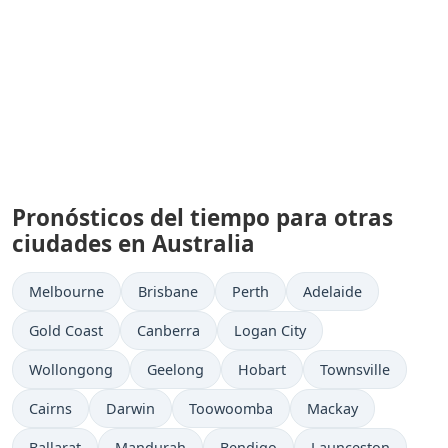
Pronósticos del tiempo para otras
ciudades en Australia
Melbourne
Brisbane
Perth
Adelaide
Gold Coast
Canberra
Logan City
Wollongong
Geelong
Hobart
Townsville
Cairns
Darwin
Toowoomba
Mackay
Ballarat
Mandurah
Bendigo
Launceston