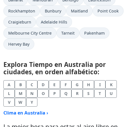
Rockhampton
Bunbury
Maitland
Point Cook
Craigieburn
Adelaide Hills
Melbourne City Centre
Tarneit
Pakenham
Hervey Bay
Explora Tiempo en Australia por
ciudades, en orden alfabético:
A
B
C
D
E
F
G
H
I
K
L
M
N
O
P
Q
R
S
T
U
V
W
Y
Clima en Australia ›
La mejor hora para estar al aire libre en