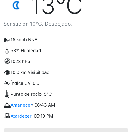
13°C
Sensación 10°C. Despejado.
🌬️
15 km/h NNE
💧
58% Humedad
🧭
1023 hPa
👁️
10.0 km Visibilidad
☀️
Índice UV: 0.0
🌡️
Punto de rocío: 5°C
🌅
Amanecer
: 06:43 AM
🌇
Atardecer
: 05:19 PM