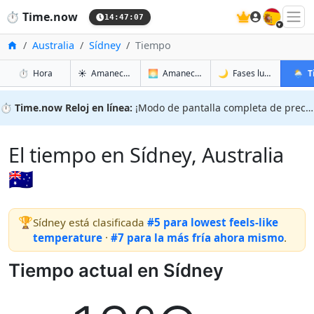
🇪🇸
⏱️
Time.now
14:47:08
Inicio
Australia
Sídney
Tiempo
en Sídney
en Sídney
en Sídn
en Síd
⏱️
Hora
☀️
Amanecer y atardecer
🌅
Amanecer y atardecer mañana
🌙
Fases lunares
🌦️
T
⏱️
Time.now Reloj en línea:
¡Modo de pantalla completa de precisión!
El tiempo en Sídney, Australia
🇦🇺
🏆
Sídney está clasificada
#5 para lowest feels-like
temperature
·
#7 para la más fría ahora mismo
.
Tiempo actual en Sídney