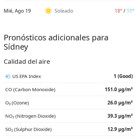
Mié, Ago 19
Soleado
18°
/
11°
Pronósticos adicionales para
Sídney
Calidad del aire
💨 US EPA Index
1 (Good)
CO (Carbon Monoxide)
151.0 μg/m³
O₃ (Ozone)
26.0 μg/m³
NO₂ (Nitrogen Dioxide)
39.3 μg/m³
SO₂ (Sulphur Dioxide)
12.9 μg/m³