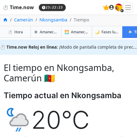
🇪🇸
⏱️
Time.now
23:22:24
Inicio
Camerún
Nkongsamba
Tiempo
en Nkongsamba
en Nkongsamba
en Nko
en Nk
⏱️
Hora
☀️
Amanecer y atardecer
🌅
Amanecer y atardecer mañana
🌙
Fases lunares
🌦️
T
⏱️
Time.now Reloj en línea:
¡Modo de pantalla completa de precisión!
El tiempo en Nkongsamba,
Camerún 🇨🇲
Tiempo actual en Nkongsamba
20°C