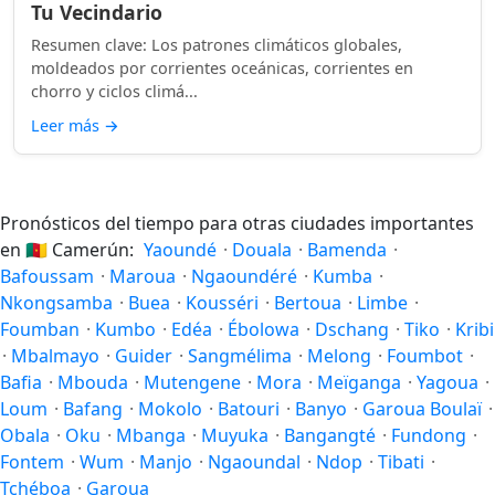
Tu Vecindario
Resumen clave: Los patrones climáticos globales,
moldeados por corrientes oceánicas, corrientes en
chorro y ciclos climá...
Leer más
→
Pronósticos del tiempo para otras ciudades importantes
en
🇨🇲
Camerún:
Yaoundé
·
Douala
·
Bamenda
·
Bafoussam
·
Maroua
·
Ngaoundéré
·
Kumba
·
Nkongsamba
·
Buea
·
Kousséri
·
Bertoua
·
Limbe
·
Foumban
·
Kumbo
·
Edéa
·
Ébolowa
·
Dschang
·
Tiko
·
Kribi
·
Mbalmayo
·
Guider
·
Sangmélima
·
Melong
·
Foumbot
·
Bafia
·
Mbouda
·
Mutengene
·
Mora
·
Meïganga
·
Yagoua
·
Loum
·
Bafang
·
Mokolo
·
Batouri
·
Banyo
·
Garoua Boulaï
·
Obala
·
Oku
·
Mbanga
·
Muyuka
·
Bangangté
·
Fundong
·
Fontem
·
Wum
·
Manjo
·
Ngaoundal
·
Ndop
·
Tibati
·
Tchéboa
·
Garoua