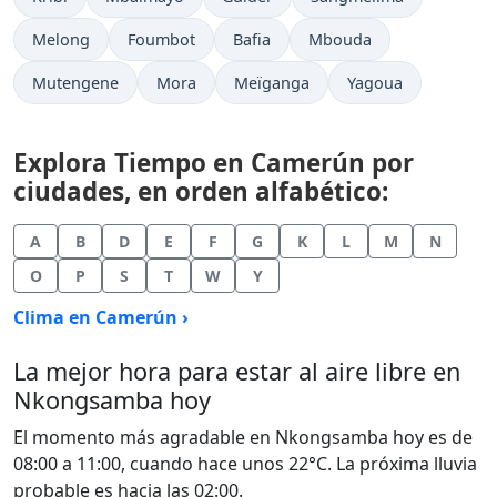
Melong
Foumbot
Bafia
Mbouda
Mutengene
Mora
Meïganga
Yagoua
Explora Tiempo en Camerún por
ciudades, en orden alfabético:
A
B
D
E
F
G
K
L
M
N
O
P
S
T
W
Y
Clima en Camerún ›
La mejor hora para estar al aire libre en
Nkongsamba hoy
El momento más agradable en Nkongsamba hoy es de
08:00 a 11:00, cuando hace unos 22°C. La próxima lluvia
probable es hacia las 02:00.