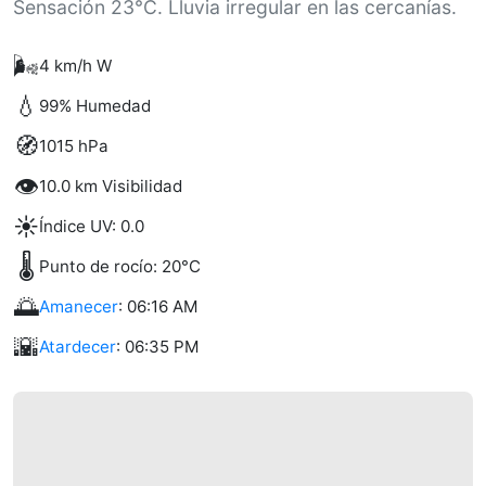
Sensación 23°C. Lluvia irregular en las cercanías.
🌬️
4 km/h W
💧
99% Humedad
🧭
1015 hPa
👁️
10.0 km Visibilidad
☀️
Índice UV: 0.0
🌡️
Punto de rocío: 20°C
🌅
Amanecer
: 06:16 AM
🌇
Atardecer
: 06:35 PM