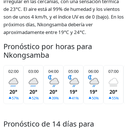
irregular en las cercanías, con una sensación térmica
de 23°C. El aire está al 99% de humedad y los vientos
son de unos 4 km/h, y el índice UV es de 0 (bajo). En los
próximos días, Nkongsamba debería ver
aproximadamente entre 19°C y 24°C.
Pronóstico por horas para
Nkongsamba
02:00
03:00
04:00
05:00
06:00
07:00
20°
20°
20°
19°
19°
20°
57%
52%
39%
41%
50%
55%
Pronóstico de 14 días para