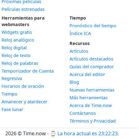
Próximas películas
Películas estrenadas
Herramientas para
Tiempo
webmasters
Pronóstico del tiempo
Widgets gratis
Índice ICA
Widget
Reloj analógico
Recursos
Widget
Reloj digital
Artículos
Widget
Reloj de texto
Artículos destacados
Widget
Reloj de palabras
Guías del comprador
Temporizador de Cuenta
Acerca del editor
Widget
Regresiva
Blog
Widget
Horarios de oración
Nuevas herramientas
Widget
Tiempo
Más herramientas
Widget
Amanecer y atardecer
Acerca de Time.now
Widget
Fase lunar
Contáctanos
Términos y Privacidad
2026 © Time.now - ⌚
La hora actual es 23:22:24
.