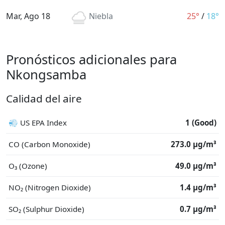
Mar, Ago 18
Niebla
25°
/
18°
Pronósticos adicionales para
Nkongsamba
Calidad del aire
💨 US EPA Index
1 (Good)
CO (Carbon Monoxide)
273.0 μg/m³
O₃ (Ozone)
49.0 μg/m³
NO₂ (Nitrogen Dioxide)
1.4 μg/m³
SO₂ (Sulphur Dioxide)
0.7 μg/m³