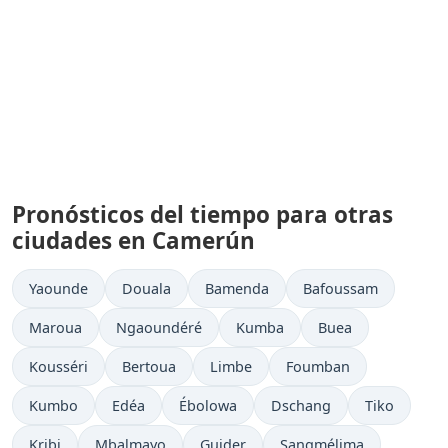
Pronósticos del tiempo para otras
ciudades en Camerún
Yaounde
Douala
Bamenda
Bafoussam
Maroua
Ngaoundéré
Kumba
Buea
Kousséri
Bertoua
Limbe
Foumban
Kumbo
Edéa
Ébolowa
Dschang
Tiko
Kribi
Mbalmayo
Guider
Sangmélima