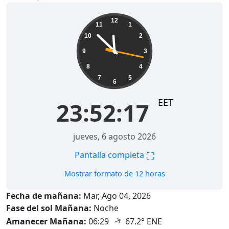
23:52:18
12
11
1
10
2
9
3
8
4
7
5
6
EET
23:52:18
jueves, 6 agosto 2026
⛶
Pantalla completa
Mostrar formato de 12 horas
Fecha de mañana:
Mar, Ago 04, 2026
Fase del sol Mañana:
Noche
↑
Amanecer Mañana:
06:29
67.2° ENE