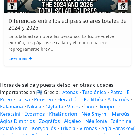
Diferencias entre los eclipses solares totales de
2024 y 2026
La totalidad cambia a las personas. La luz se vuelve
extraña, los pájaros se callan y el mundo parece
reprogramarse brev...
Leer más
→
Horas de salida y puesta del sol en otras ciudades
importantes en
🇬🇷
Grecia:
Atenas
·
Tesalónica
·
Patra
·
El
Pireo
·
Larisa
·
Peristéri
·
Heraclión
·
Kallithéa
·
Acharnés
·
Kalamariá
·
Níkaia
·
Glyfáda
·
Volos
·
Ílion
·
Ilioúpoli
·
Keratsíni
·
Évosmos
·
Khalándrion
·
Néa Smýrni
·
Maroúsi
·
Agios Dimitrios
·
Zográfos
·
Aigáleo
·
Néa Ionía
·
Ioánnina
·
Palaió Fáliro
·
Korydallós
·
Tríkala
·
Vironas
·
Agía Paraskeví