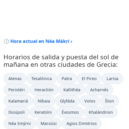
🕒 Hora actual en Néa Mákri ›
Horarios de salida y puesta del sol de
mañana en otras ciudades de Grecia:
Atenas
Tesalónica
Patra
El Pireo
Larisa
Peristéri
Heraclión
Kallithéa
Acharnés
Kalamariá
Níkaia
Glyfáda
Volos
Ílion
Ilioúpoli
Keratsíni
Évosmos
Khalándrion
Néa Smýrni
Maroúsi
Agios Dimitrios