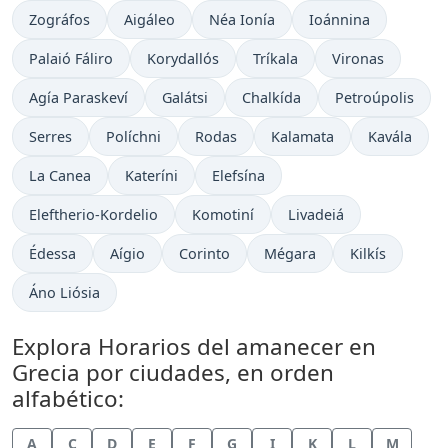
Zográfos
Aigáleo
Néa Ionía
Ioánnina
Palaió Fáliro
Korydallós
Tríkala
Vironas
Agía Paraskeví
Galátsi
Chalkída
Petroúpolis
Serres
Políchni
Rodas
Kalamata
Kavála
La Canea
Kateríni
Elefsína
Eleftherio-Kordelio
Komotiní
Livadeiá
Édessa
Aígio
Corinto
Mégara
Kilkís
Áno Liósia
Explora Horarios del amanecer en
Grecia por ciudades, en orden
alfabético:
A
C
D
E
F
G
I
K
L
M