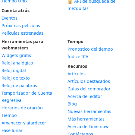
Tiempo Unix
🕌
API de búsqueda de
mezquitas
Cuenta atrás
Eventos
Próximas películas
Películas estrenadas
Herramientas para
Tiempo
webmasters
Pronóstico del tiempo
Widgets gratis
Índice ICA
Widget
Reloj analógico
Recursos
Widget
Reloj digital
Artículos
Widget
Reloj de texto
Artículos destacados
Widget
Reloj de palabras
Guías del comprador
Temporizador de Cuenta
Acerca del editor
Widget
Regresiva
Blog
Widget
Horarios de oración
Nuevas herramientas
Widget
Tiempo
Más herramientas
Widget
Amanecer y atardecer
Acerca de Time.now
Widget
Fase lunar
Contáctanos