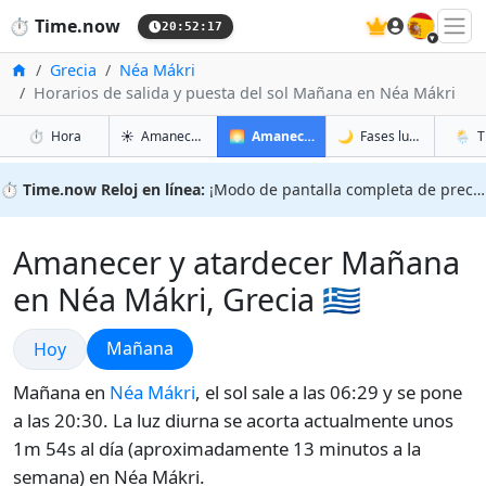
🇪🇸
⏱️
Time.now
20:52:18
Inicio
Grecia
Néa Mákri
Horarios de salida y puesta del sol Mañana en Néa Mákri
en Néa Mákri
en Néa Mákri
en Néa
en Né
⏱️
Hora
☀️
Amanecer y atardecer
🌅
Amanecer y atardecer mañana
🌙
Fases lunares
🌦️
T
⏱️
Time.now Reloj en línea:
¡Modo de pantalla completa de precisión!
Amanecer y atardecer Mañana
en Néa Mákri, Grecia 🇬🇷
Amanecer y atardecer
Amanecer y atardecer
Mañana
Hoy
Mañana en
Néa Mákri
, el sol sale a las 06:29 y se pone
a las 20:30. La luz diurna se acorta actualmente unos
1m 54s al día (aproximadamente 13 minutos a la
semana) en Néa Mákri.