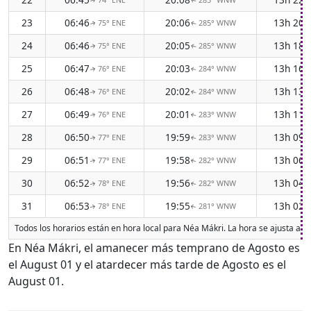
↑
↑
23
06:46
20:06
13h 20
75° ENE
285° WNW
↑
↑
24
06:46
20:05
13h 18
75° ENE
285° WNW
↑
↑
25
06:47
20:03
13h 16
76° ENE
284° WNW
↑
↑
26
06:48
20:02
13h 13
76° ENE
284° WNW
↑
↑
27
06:49
20:01
13h 11
76° ENE
283° WNW
↑
↑
28
06:50
19:59
13h 09
77° ENE
283° WNW
↑
↑
29
06:51
19:58
13h 06
77° ENE
282° WNW
↑
↑
30
06:52
19:56
13h 04
78° ENE
282° WNW
↑
↑
31
06:53
19:55
13h 02
78° ENE
281° WNW
↑
↑
Todos los horarios están en hora local para Néa Mákri. La hora se ajusta al 
En Néa Mákri, el amanecer más temprano de Agosto es
el August 01 y el atardecer más tarde de Agosto es el
August 01.