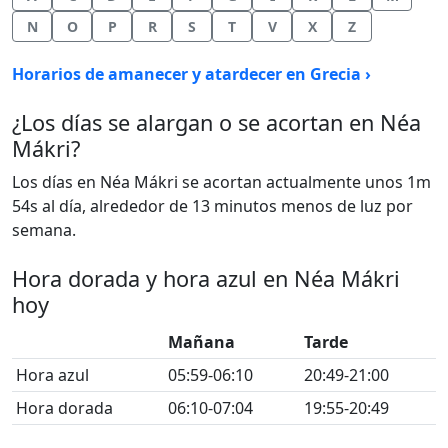
N
O
P
R
S
T
V
X
Z
Horarios de amanecer y atardecer en Grecia ›
¿Los días se alargan o se acortan en Néa
Mákri?
Los días en Néa Mákri se acortan actualmente unos 1m
54s al día, alrededor de 13 minutos menos de luz por
semana.
Hora dorada y hora azul en Néa Mákri
hoy
Mañana
Tarde
Hora azul
05:59-06:10
20:49-21:00
Hora dorada
06:10-07:04
19:55-20:49