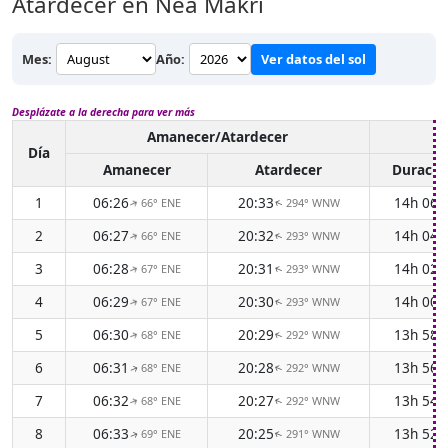
Atardecer en Néa Mákri
Mes:
Año:
Ver datos del sol
Desplázate a la derecha para ver más
Amanecer/Atardecer
Lu
Día
Amanecer
Atardecer
Duració
1
06:26
20:33
14h 06
66° ENE
294° WNW
↑
↑
2
06:27
20:32
14h 04
66° ENE
293° WNW
↑
↑
3
06:28
20:31
14h 02
67° ENE
293° WNW
↑
↑
4
06:29
20:30
14h 00
67° ENE
293° WNW
↑
↑
5
06:30
20:29
13h 58
68° ENE
292° WNW
↑
↑
6
06:31
20:28
13h 56
68° ENE
292° WNW
↑
↑
7
06:32
20:27
13h 54
68° ENE
292° WNW
↑
↑
8
06:33
20:25
13h 52
69° ENE
291° WNW
↑
↑