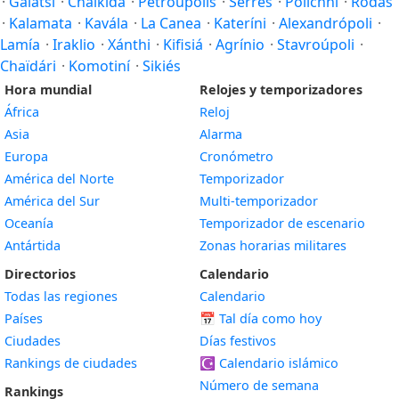
·
Galátsi
·
Chalkída
·
Petroúpolis
·
Serres
·
Políchni
·
Rodas
·
Kalamata
·
Kavála
·
La Canea
·
Kateríni
·
Alexandrópoli
·
Lamía
·
Iraklio
·
Xánthi
·
Kifisiá
·
Agrínio
·
Stavroúpoli
·
Chaïdári
·
Komotiní
·
Sikiés
Hora mundial
Relojes y temporizadores
África
Reloj
Asia
Alarma
Europa
Cronómetro
América del Norte
Temporizador
América del Sur
Multi-temporizador
Oceanía
Temporizador de escenario
Antártida
Zonas horarias militares
Directorios
Calendario
Todas las regiones
Calendario
Países
📅
Tal día como hoy
Ciudades
Días festivos
Rankings de ciudades
☪️
Calendario islámico
Número de semana
Rankings