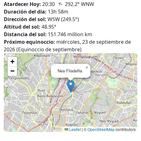
↑
Atardecer Hoy:
20:30
292.2° WNW
Duración del día:
13h 58m
Dirección del sol:
WSW (249.5°)
Altitud del sol:
48.95°
Distancia del sol:
151.746 million km
Próximo equinoccio:
miércoles, 23 de septiembre de
2026 (Equinoccio de septiembre)
+
×
−
Nea Filadelfia
Leaflet
|
©
OpenStreetMap
contributors