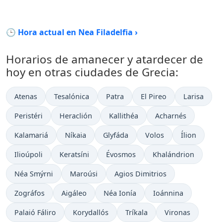
🕒 Hora actual en Nea Filadelfia ›
Horarios de amanecer y atardecer de
hoy en otras ciudades de Grecia:
Atenas
Tesalónica
Patra
El Pireo
Larisa
Peristéri
Heraclión
Kallithéa
Acharnés
Kalamariá
Níkaia
Glyfáda
Volos
Ílion
Ilioúpoli
Keratsíni
Évosmos
Khalándrion
Néa Smýrni
Maroúsi
Agios Dimitrios
Zográfos
Aigáleo
Néa Ionía
Ioánnina
Palaió Fáliro
Korydallós
Tríkala
Vironas