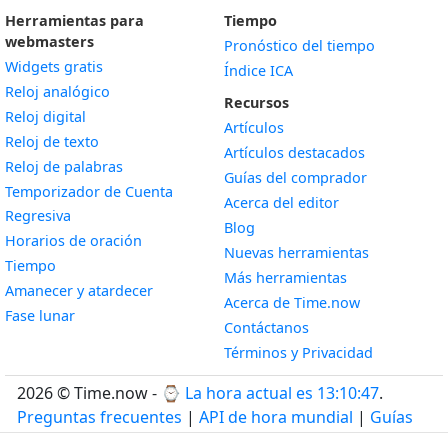
Herramientas para
Tiempo
webmasters
Pronóstico del tiempo
Widgets gratis
Índice ICA
Widget
Reloj analógico
Recursos
Widget
Reloj digital
Artículos
Widget
Reloj de texto
Artículos destacados
Widget
Reloj de palabras
Guías del comprador
Temporizador de Cuenta
Acerca del editor
Widget
Regresiva
Blog
Widget
Horarios de oración
Nuevas herramientas
Widget
Tiempo
Más herramientas
Widget
Amanecer y atardecer
Acerca de Time.now
Widget
Fase lunar
Contáctanos
Términos y Privacidad
2026 © Time.now - ⌚
La hora actual es 13:10:48
.
Preguntas frecuentes
|
API de hora mundial
|
Guías
para desarrolladores