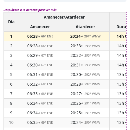
Desplázate a la derecha para ver más
Amanecer/Atardecer
L
Día
Amanecer
Atardecer
Duraci
1
06:28
20:34
14h 0
66° ENE
294° WNW
↑
↑
2
06:28
20:33
14h 0
66° ENE
293° WNW
↑
↑
3
06:29
20:32
14h 0
67° ENE
293° WNW
↑
↑
4
06:30
20:31
14h 0
67° ENE
293° WNW
↑
↑
5
06:31
20:30
13h 5
68° ENE
292° WNW
↑
↑
6
06:32
20:28
13h 5
68° ENE
292° WNW
↑
↑
7
06:33
20:27
13h 5
68° ENE
292° WNW
↑
↑
8
06:34
20:26
13h 5
69° ENE
291° WNW
↑
↑
9
06:34
20:25
13h 5
69° ENE
291° WNW
↑
↑
10
06:35
20:24
13h 4
69° ENE
290° WNW
↑
↑