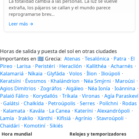
La totalidad cambia a las personas. La luz se vuelve
extraña, los pájaros se callan y el mundo parece
reprogramarse brev...
Leer más
→
Horas de salida y puesta del sol en otras ciudades
importantes en
🇬🇷
Grecia:
Atenas
·
Tesalónica
·
Patra
·
El
Pireo
·
Larisa
·
Peristéri
·
Heraclión
·
Kallithéa
·
Acharnés
·
Kalamariá
·
Níkaia
·
Glyfáda
·
Volos
·
Ílion
·
Ilioúpoli
·
Keratsíni
·
Évosmos
·
Khalándrion
·
Néa Smýrni
·
Maroúsi
·
Agios Dimitrios
·
Zográfos
·
Aigáleo
·
Néa Ionía
·
Ioánnina
·
Palaió Fáliro
·
Korydallós
·
Tríkala
·
Vironas
·
Agía Paraskeví
·
Galátsi
·
Chalkída
·
Petroúpolis
·
Serres
·
Políchni
·
Rodas
·
Kalamata
·
Kavála
·
La Canea
·
Kateríni
·
Alexandrópoli
·
Lamía
·
Iraklio
·
Xánthi
·
Kifisiá
·
Agrínio
·
Stavroúpoli
·
Chaïdári
·
Komotiní
·
Sikiés
Hora mundial
Relojes y temporizadores