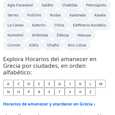
Agía Paraskeví
Galátsi
Chalkída
Petroúpolis
Serres
Políchni
Rodas
Kalamata
Kavála
La Canea
Kateríni
Chíos
Eleftherio-Kordelio
Komotiní
Artémida
Édessa
Náousa
Corinto
Kilkís
Dhafní
Áno Liósia
Explora Horarios del amanecer en
Grecia por ciudades, en orden
alfabético:
A
C
D
E
F
G
I
K
L
M
N
O
P
R
S
T
V
X
Z
Horarios de amanecer y atardecer en Grecia ›