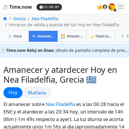
🇪🇸
⏱️
Time.now
13:10:48
Inicio
Grecia
Nea Filadelfia
Horarios de salida y puesta del sol Hoy en Nea Filadelfia
en Nea Filadelfia
en Nea Filadelfia
en Nea 
en Nea 
⏱️
Hora
☀️
Amanecer y atardecer
🌅
Amanecer y atardecer mañana
🌙
Fases lunares
🌦️
T
⏱️
Time.now Reloj en línea:
¡Modo de pantalla completa de precisión!
Amanecer y atardecer Hoy en
Nea Filadelfia, Grecia 🇬🇷
Amanecer y atardecer
Hoy
Amanecer y atardecer
Mañana
El amanecer sobre
Nea Filadelfia
es a las 06:28 hacia el
ENE y el atardecer a las 20:34 hoy, un intervalo de 14h
06m (-1m 49s respecto a ayer). La luz diurna se acorta
actualmente unos 1m 56s al día (aproximadamente 14