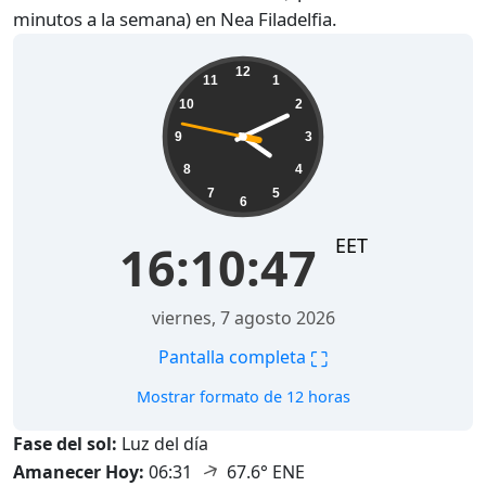
minutos a la semana) en Nea Filadelfia.
16:10:48
12
11
1
10
2
9
3
8
4
7
5
6
EET
16:10:48
viernes, 7 agosto 2026
⛶
Pantalla completa
Mostrar formato de 12 horas
Fase del sol:
Luz del día
↑
Amanecer Hoy:
06:31
67.6° ENE