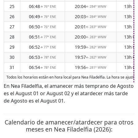
25
06:48
20:04
13h 1
76° ENE
284° WNW
↑
↑
26
06:49
20:03
13h 1
76° ENE
284° WNW
↑
↑
27
06:50
20:01
13h 1
76° ENE
283° WNW
↑
↑
28
06:51
20:00
13h 0
77° ENE
283° WNW
↑
↑
29
06:52
19:59
13h 0
77° ENE
282° WNW
↑
↑
30
06:53
19:57
13h 0
78° ENE
282° WNW
↑
↑
31
06:54
19:56
13h 0
78° ENE
281° WNW
↑
↑
Todos los horarios están en hora local para Nea Filadelfia. La hora se ajust
En Nea Filadelfia, el amanecer más temprano de Agosto
es el August 01 or August 02 y el atardecer más tarde
de Agosto es el August 01.
Calendario de amanecer/atardecer para otros
meses en Nea Filadelfia (2026):