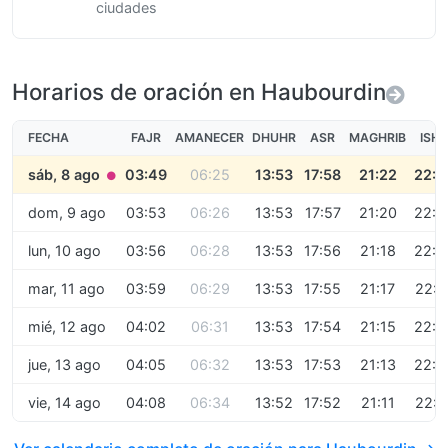
ciudades
Horarios de oración en Haubourdin
FECHA
FAJR
AMANECER
DHUHR
ASR
MAGHRIB
ISH
sáb, 8 ago
03:49
06:25
13:53
17:58
21:22
22:5
●
dom, 9 ago
03:53
06:26
13:53
17:57
21:20
22:5
lun, 10 ago
03:56
06:28
13:53
17:56
21:18
22:4
mar, 11 ago
03:59
06:29
13:53
17:55
21:17
22:4
mié, 12 ago
04:02
06:31
13:53
17:54
21:15
22:4
jue, 13 ago
04:05
06:32
13:53
17:53
21:13
22:4
vie, 14 ago
04:08
06:34
13:52
17:52
21:11
22:4