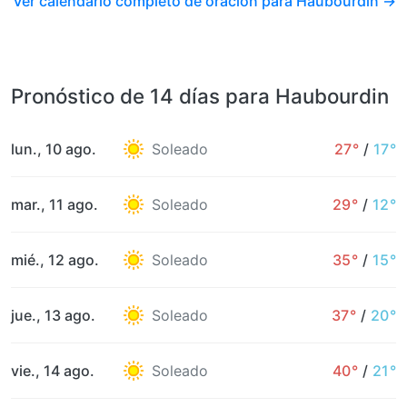
Ver calendario completo de oración para Haubourdin →
Pronóstico de 14 días para Haubourdin
lun., 10 ago.
Soleado
27°
/
17°
mar., 11 ago.
Soleado
29°
/
12°
mié., 12 ago.
Soleado
35°
/
15°
jue., 13 ago.
Soleado
37°
/
20°
vie., 14 ago.
Soleado
40°
/
21°