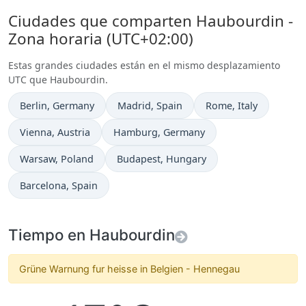
Ciudades que comparten Haubourdin -
Zona horaria (UTC+02:00)
Estas grandes ciudades están en el mismo desplazamiento
UTC que Haubourdin.
Hora actual en
Hora actual en
Hora actual en
Berlin
, Germany
Madrid
, Spain
Rome
, Italy
Hora actual en
Hora actual en
Vienna
, Austria
Hamburg
, Germany
Hora actual en
Hora actual en
Warsaw
, Poland
Budapest
, Hungary
Hora actual en
Barcelona
, Spain
Tiempo en Haubourdin
Grüne Warnung fur heisse in Belgien - Hennegau