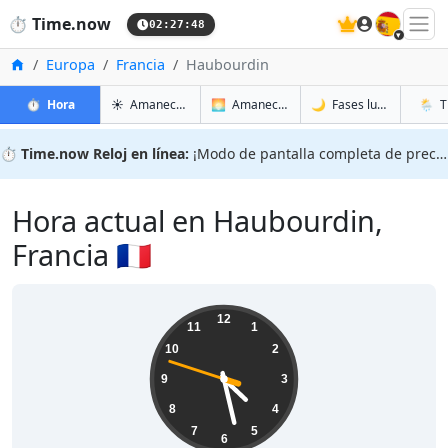
🇪🇸
⏱️
Time.now
02:27:49
Inicio
Europa
Francia
Haubourdin
en Haubourdin
en Haubourdin
en Hau
en Hau
⏱️
Hora
☀️
Amanecer y atardecer
🌅
Amanecer y atardecer mañana
🌙
Fases lunares
🌦️
T
⏱️
Time.now Reloj en línea:
¡Modo de pantalla completa de precisión!
Hora actual en Haubourdin,
Francia 🇫🇷
04:27:49
12
11
1
10
2
9
3
8
4
7
5
6