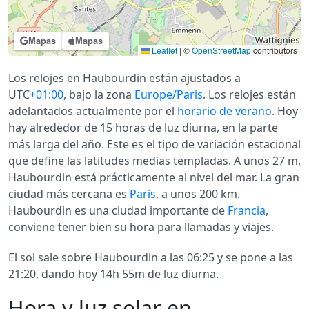
Mapas
Mapas
Leaflet
|
©
OpenStreetMap
contributors
Los relojes en Haubourdin están ajustados a
UTC
+01:00
, bajo la zona
Europe/Paris
. Los relojes están
adelantados actualmente por el
horario de verano
. Hoy
hay alrededor de 15 horas de luz diurna, en la parte
más larga del año. Este es el tipo de variación estacional
que define las latitudes medias templadas. A unos 27 m,
Haubourdin está prácticamente al nivel del mar. La gran
ciudad más cercana es
París
, a unos 200 km.
Haubourdin es una ciudad importante de
Francia
,
conviene tener bien su hora para llamadas y viajes.
El sol sale sobre Haubourdin a las 06:25 y se pone a las
21:20, dando hoy 14h 55m de luz diurna.
Hora y luz solar en