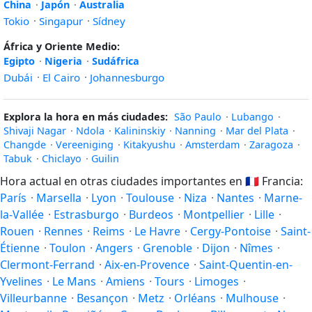
China
·
Japón
·
Australia
Tokio
·
Singapur
·
Sídney
África y Oriente Medio:
Egipto
·
Nigeria
·
Sudáfrica
Dubái
·
El Cairo
·
Johannesburgo
Explora la hora en más ciudades:
São Paulo
·
Lubango
·
Shivaji Nagar
·
Ndola
·
Kalininskiy
·
Nanning
·
Mar del Plata
·
Changde
·
Vereeniging
·
Kitakyushu
·
Amsterdam
·
Zaragoza
·
Tabuk
·
Chiclayo
·
Guilin
Hora actual en otras ciudades importantes en
🇫🇷
Francia:
París
·
Marsella
·
Lyon
·
Toulouse
·
Niza
·
Nantes
·
Marne-
la-Vallée
·
Estrasburgo
·
Burdeos
·
Montpellier
·
Lille
·
Rouen
·
Rennes
·
Reims
·
Le Havre
·
Cergy-Pontoise
·
Saint-
Étienne
·
Toulon
·
Angers
·
Grenoble
·
Dijon
·
Nîmes
·
Clermont-Ferrand
·
Aix-en-Provence
·
Saint-Quentin-en-
Yvelines
·
Le Mans
·
Amiens
·
Tours
·
Limoges
·
Villeurbanne
·
Besançon
·
Metz
·
Orléans
·
Mulhouse
·