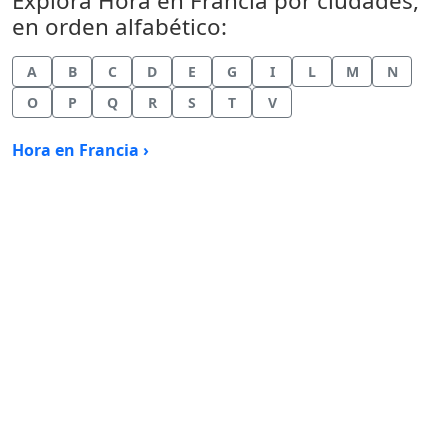
Explora Hora en Francia por ciudades,
en orden alfabético:
A
B
C
D
E
G
I
L
M
N
O
P
Q
R
S
T
V
Hora en Francia ›