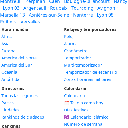
Montreuil
·
Perpiñán
·
Caen
·
Boulogne-Billancourt
·
Nancy
·
Lyon 03
·
Argenteuil
·
Roubaix
·
Tourcoing
·
Avignon
·
Marsella 13
·
Asnières-sur-Seine
·
Nanterre
·
Lyon 08
·
Poitiers
·
Versalles
Hora mundial
Relojes y temporizadores
África
Reloj
Asia
Alarma
Europa
Cronómetro
América del Norte
Temporizador
América del Sur
Multi-temporizador
Oceanía
Temporizador de escenario
Antártida
Zonas horarias militares
Directorios
Calendario
Todas las regiones
Calendario
Países
📅
Tal día como hoy
Ciudades
Días festivos
Rankings de ciudades
☪️
Calendario islámico
Número de semana
Rankings