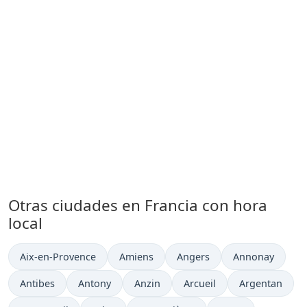
Otras ciudades en Francia con hora
local
Hora actual en
Hora actual en
Hora actual en
Hora actual en
Aix-en-Provence
Amiens
Angers
Annonay
Hora actual en
Hora actual en
Hora actual en
Hora actual en
Hora actual en
Antibes
Antony
Anzin
Arcueil
Argentan