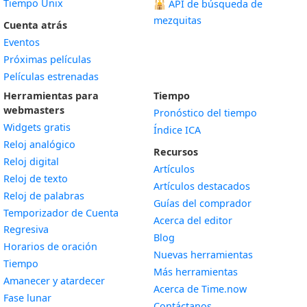
Tiempo Unix
🕌
API de búsqueda de
mezquitas
Cuenta atrás
Eventos
Próximas películas
Películas estrenadas
Herramientas para
Tiempo
webmasters
Pronóstico del tiempo
Widgets gratis
Índice ICA
Widget
Reloj analógico
Recursos
Widget
Reloj digital
Artículos
Widget
Reloj de texto
Artículos destacados
Widget
Reloj de palabras
Guías del comprador
Temporizador de Cuenta
Acerca del editor
Widget
Regresiva
Blog
Widget
Horarios de oración
Nuevas herramientas
Widget
Tiempo
Más herramientas
Widget
Amanecer y atardecer
Acerca de Time.now
Widget
Fase lunar
Contáctanos