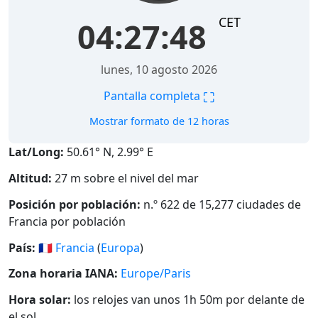
CET
04:27:49
lunes, 10 agosto 2026
⛶
Pantalla completa
Mostrar formato de 12 horas
Lat/Long:
50.61° N, 2.99° E
Altitud:
27 m sobre el nivel del mar
Posición por población:
n.º 622 de 15,277 ciudades de
Francia por población
País:
🇫🇷
Francia
(
Europa
)
Zona horaria IANA:
Europe/Paris
Hora solar:
los relojes van unos 1h 50m por delante de
el sol