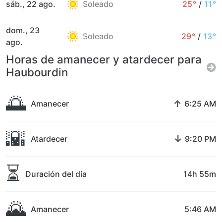
sáb., 22 ago.
Soleado
25°
/
11°
dom., 23
Soleado
29°
/
13°
ago.
Horas de amanecer y atardecer para
Haubourdin
🌅
↑
Amanecer
6:25 AM
🌇
↓
Atardecer
9:20 PM
⏳
Duración del día
14h 55m
🌄
Amanecer
5:46 AM