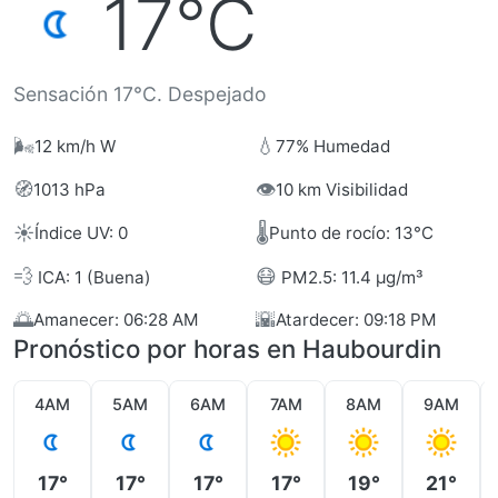
17°C
Sensación 17°C. Despejado
🌬️
💧
12 km/h W
77% Humedad
🧭
👁️
1013 hPa
10 km Visibilidad
☀️
🌡️
Índice UV: 0
Punto de rocío: 13°C
💨
😷
ICA: 1 (Buena)
PM2.5: 11.4 µg/m³
🌅
🌇
Amanecer: 06:28 AM
Atardecer: 09:18 PM
Pronóstico por horas en Haubourdin
4AM
5AM
6AM
7AM
8AM
9AM
17°
17°
17°
17°
19°
21°