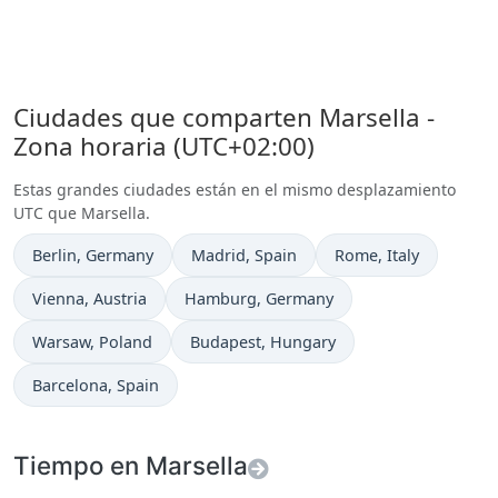
Ciudades que comparten Marsella -
Zona horaria (UTC+02:00)
Estas grandes ciudades están en el mismo desplazamiento
UTC que Marsella.
Hora actual en
Hora actual en
Hora actual en
Berlin
, Germany
Madrid
, Spain
Rome
, Italy
Hora actual en
Hora actual en
Vienna
, Austria
Hamburg
, Germany
Hora actual en
Hora actual en
Warsaw
, Poland
Budapest
, Hungary
Hora actual en
Barcelona
, Spain
Tiempo en Marsella