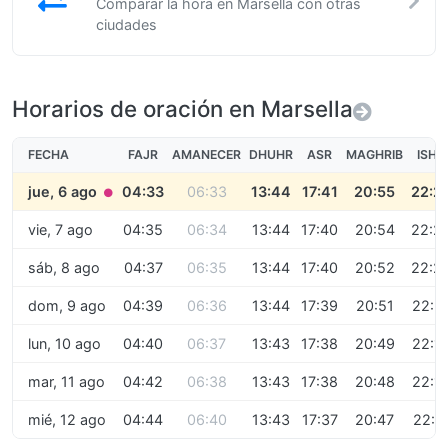
Comparar la hora en Marsella con otras
ciudades
Horarios de oración en Marsella
FECHA
FAJR
AMANECER
DHUHR
ASR
MAGHRIB
ISHA
jue, 6 ago
04:33
06:33
13:44
17:41
20:55
22:2
●
vie, 7 ago
04:35
06:34
13:44
17:40
20:54
22:2
sáb, 8 ago
04:37
06:35
13:44
17:40
20:52
22:2
dom, 9 ago
04:39
06:36
13:44
17:39
20:51
22:2
lun, 10 ago
04:40
06:37
13:43
17:38
20:49
22:1
mar, 11 ago
04:42
06:38
13:43
17:38
20:48
22:1
mié, 12 ago
04:44
06:40
13:43
17:37
20:47
22:1