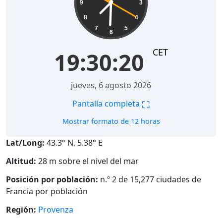
9
3
8
4
7
5
6
CET
19:30:21
jueves, 6 agosto 2026
⛶
Pantalla completa
Mostrar formato de 12 horas
Lat/Long:
43.3° N, 5.38° E
Altitud:
28 m sobre el nivel del mar
Posición por población:
n.º 2 de 15,277 ciudades de
Francia por población
Región:
Provenza