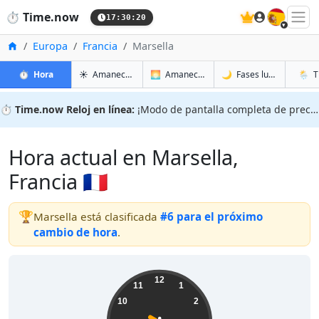
🇪🇸
⏱️
Time.now
17:30:21
Inicio
Europa
Francia
Marsella
en Marsella
en Marsella
en Mars
en Mar
⏱️
Hora
☀️
Amanecer y atardecer
🌅
Amanecer y atardecer mañana
🌙
Fases lunares
🌦️
T
⏱️
Time.now Reloj en línea:
¡Modo de pantalla completa de precisión!
Hora actual en Marsella,
Francia 🇫🇷
🏆
Marsella está clasificada
#6 para el próximo
cambio de hora
.
19:30:21
12
11
1
10
2