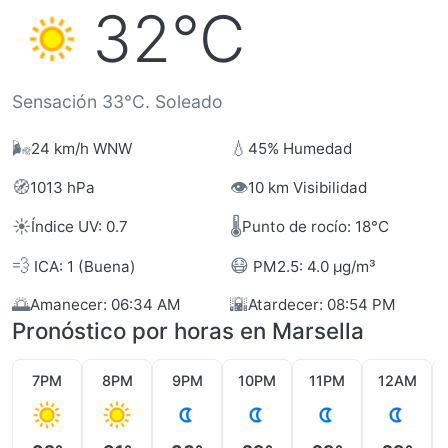
32°C
Sensación 33°C. Soleado
🌬️
💧
24 km/h WNW
45% Humedad
🧭
👁️
1013 hPa
10 km Visibilidad
☀️
🌡️
Índice UV: 0.7
Punto de rocío: 18°C
💨
😷
ICA: 1 (Buena)
PM2.5: 4.0 µg/m³
🌅
🌇
Amanecer: 06:34 AM
Atardecer: 08:54 PM
Pronóstico por horas en Marsella
7PM
8PM
9PM
10PM
11PM
12AM