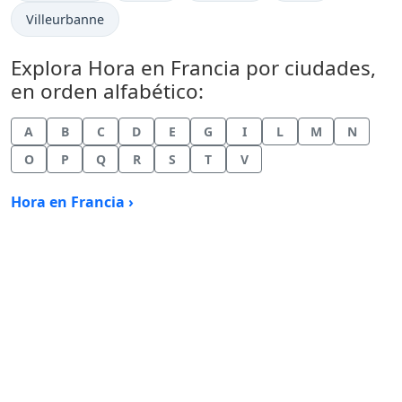
Hora actual en
Villeurbanne
Explora Hora en Francia por ciudades,
en orden alfabético:
A
B
C
D
E
G
I
L
M
N
O
P
Q
R
S
T
V
Hora en Francia ›