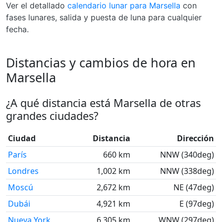
Ver el detallado
calendario lunar para Marsella
con
fases lunares, salida y puesta de luna para cualquier
fecha.
Distancias y cambios de hora en
Marsella
¿A qué distancia está Marsella de otras
grandes ciudades?
Ciudad
Distancia
Dirección
París
660 km
NNW (340deg)
Londres
1,002 km
NNW (338deg)
Moscú
2,672 km
NE (47deg)
Dubái
4,921 km
E (97deg)
Nueva York
6,305 km
WNW (297deg)