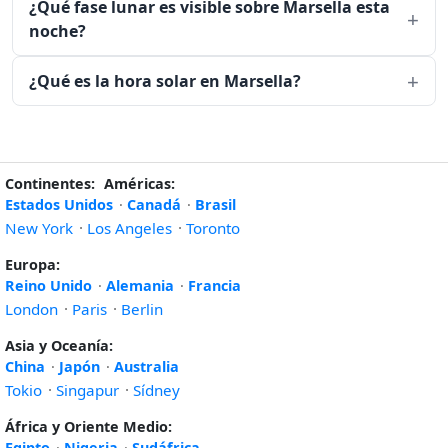
¿Qué fase lunar es visible sobre Marsella esta
noche?
¿Qué es la hora solar en Marsella?
Continentes:
Américas:
Estados Unidos
·
Canadá
·
Brasil
New York
·
Los Angeles
·
Toronto
Europa:
Reino Unido
·
Alemania
·
Francia
London
·
Paris
·
Berlin
Asia y Oceanía:
China
·
Japón
·
Australia
Tokio
·
Singapur
·
Sídney
África y Oriente Medio:
Egipto
·
Nigeria
·
Sudáfrica