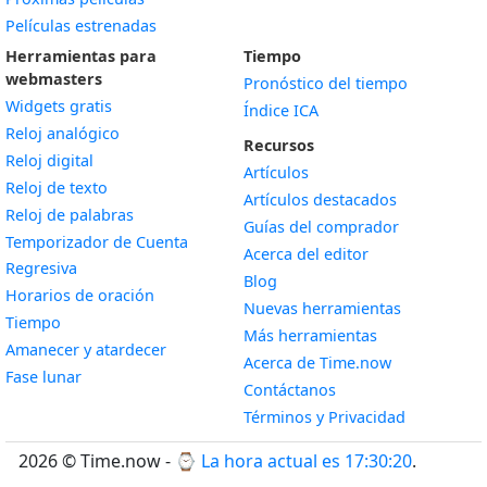
Películas estrenadas
Herramientas para
Tiempo
webmasters
Pronóstico del tiempo
Widgets gratis
Índice ICA
Widget
Reloj analógico
Recursos
Widget
Reloj digital
Artículos
Widget
Reloj de texto
Artículos destacados
Widget
Reloj de palabras
Guías del comprador
Temporizador de Cuenta
Acerca del editor
Widget
Regresiva
Blog
Widget
Horarios de oración
Nuevas herramientas
Widget
Tiempo
Más herramientas
Widget
Amanecer y atardecer
Acerca de Time.now
Widget
Fase lunar
Contáctanos
Términos y Privacidad
2026 © Time.now - ⌚
La hora actual es 17:30:21
.