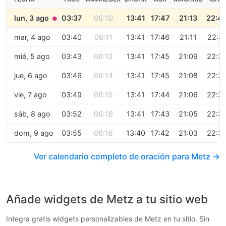
lun, 3 ago
03:37
06:10
13:41
17:47
21:13
22:4
●
mar, 4 ago
03:40
06:11
13:41
17:46
21:11
22:4
mié, 5 ago
03:43
06:12
13:41
17:45
21:09
22:3
jue, 6 ago
03:46
06:14
13:41
17:45
21:08
22:3
vie, 7 ago
03:49
06:15
13:41
17:44
21:06
22:3
sáb, 8 ago
03:52
06:16
13:41
17:43
21:05
22:3
dom, 9 ago
03:55
06:18
13:40
17:42
21:03
22:3
Ver calendario completo de oración para Metz →
Añade widgets de Metz a tu sitio web
Integra gratis widgets personalizables de Metz en tu sitio. Sin