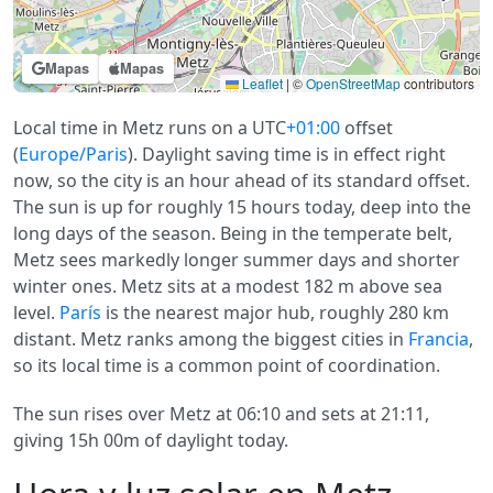
Mapas
Mapas
Leaflet
|
©
OpenStreetMap
contributors
Local time in Metz runs on a UTC
+01:00
offset
(
Europe/Paris
). Daylight saving time is in effect right
now, so the city is an hour ahead of its standard offset.
The sun is up for roughly 15 hours today, deep into the
long days of the season. Being in the temperate belt,
Metz sees markedly longer summer days and shorter
winter ones. Metz sits at a modest 182 m above sea
level.
París
is the nearest major hub, roughly 280 km
distant. Metz ranks among the biggest cities in
Francia
,
so its local time is a common point of coordination.
The sun rises over Metz at 06:10 and sets at 21:11,
giving 15h 00m of daylight today.