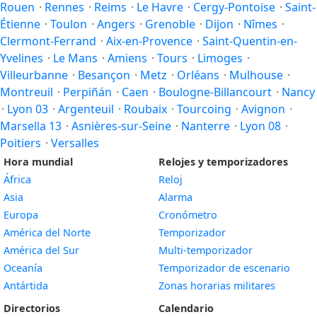
Rouen
·
Rennes
·
Reims
·
Le Havre
·
Cergy-Pontoise
·
Saint-
Étienne
·
Toulon
·
Angers
·
Grenoble
·
Dijon
·
Nîmes
·
Clermont-Ferrand
·
Aix-en-Provence
·
Saint-Quentin-en-
Yvelines
·
Le Mans
·
Amiens
·
Tours
·
Limoges
·
Villeurbanne
·
Besançon
·
Metz
·
Orléans
·
Mulhouse
·
Montreuil
·
Perpiñán
·
Caen
·
Boulogne-Billancourt
·
Nancy
·
Lyon 03
·
Argenteuil
·
Roubaix
·
Tourcoing
·
Avignon
·
Marsella 13
·
Asnières-sur-Seine
·
Nanterre
·
Lyon 08
·
Poitiers
·
Versalles
Hora mundial
Relojes y temporizadores
África
Reloj
Asia
Alarma
Europa
Cronómetro
América del Norte
Temporizador
América del Sur
Multi-temporizador
Oceanía
Temporizador de escenario
Antártida
Zonas horarias militares
Directorios
Calendario