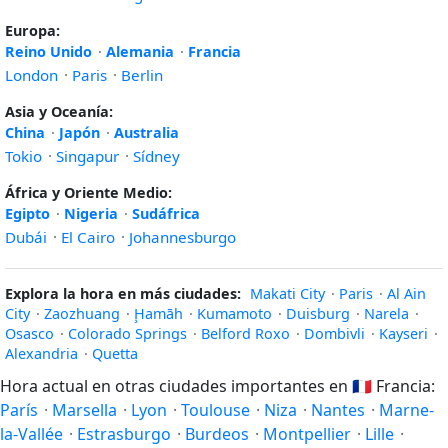
Europa:
Reino Unido
·
Alemania
·
Francia
London
·
Paris
·
Berlin
Asia y Oceanía:
China
·
Japón
·
Australia
Tokio
·
Singapur
·
Sídney
África y Oriente Medio:
Egipto
·
Nigeria
·
Sudáfrica
Dubái
·
El Cairo
·
Johannesburgo
Explora la hora en más ciudades:
Makati City
·
Paris
·
Al Ain
City
·
Zaozhuang
·
Ḩamāh
·
Kumamoto
·
Duisburg
·
Narela
·
Osasco
·
Colorado Springs
·
Belford Roxo
·
Dombivli
·
Kayseri
·
Alexandria
·
Quetta
Hora actual en otras ciudades importantes en
🇫🇷
Francia:
París
·
Marsella
·
Lyon
·
Toulouse
·
Niza
·
Nantes
·
Marne-
la-Vallée
·
Estrasburgo
·
Burdeos
·
Montpellier
·
Lille
·