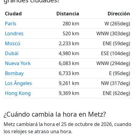
Ciudad
Distancia
Dirección
París
280 km
W (265deg)
Londres
520 km
WNW (303deg)
Moscú
2,233 km
ENE (59deg)
Dubái
4,980 km
ESE (104deg)
Nueva York
6,083 km
WNW (294deg)
Bombay
6,733 km
E (95deg)
Los Ángeles
9,261 km
NW (317deg)
Hong Kong
9,369 km
ENE (62deg)
¿Cuándo cambia la hora en Metz?
Metz cambiará la hora el 25 de octubre de 2026, cuando
los relojes se atraso una hora.