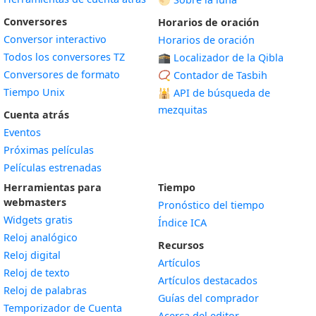
Conversores
Horarios de oración
Conversor interactivo
Horarios de oración
Todos los conversores TZ
🕋 Localizador de la Qibla
Conversores de formato
📿 Contador de Tasbih
Tiempo Unix
🕌
API de búsqueda de
mezquitas
Cuenta atrás
Eventos
Próximas películas
Películas estrenadas
Herramientas para
Tiempo
webmasters
Pronóstico del tiempo
Widgets gratis
Índice ICA
Widget
Reloj analógico
Recursos
Widget
Reloj digital
Artículos
Widget
Reloj de texto
Artículos destacados
Widget
Reloj de palabras
Guías del comprador
Temporizador de Cuenta
Acerca del editor