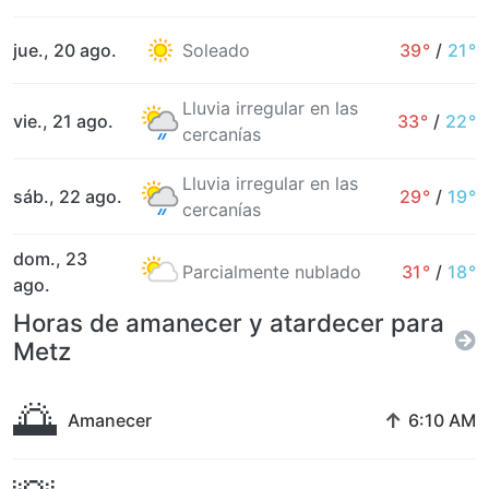
jue., 20 ago.
Soleado
39°
/
21°
Lluvia irregular en las
vie., 21 ago.
33°
/
22°
cercanías
Lluvia irregular en las
sáb., 22 ago.
29°
/
19°
cercanías
dom., 23
Parcialmente nublado
31°
/
18°
ago.
Horas de amanecer y atardecer para
Metz
🌅
↑
Amanecer
6:10 AM