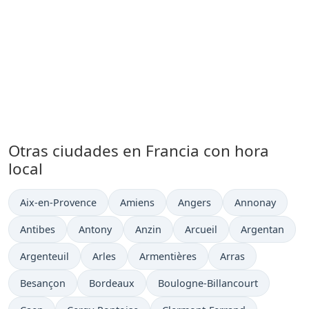
Otras ciudades en Francia con hora
local
Hora actual en
Hora actual en
Hora actual en
Hora actual en
Aix-en-Provence
Amiens
Angers
Annonay
Hora actual en
Hora actual en
Hora actual en
Hora actual en
Hora actual en
Antibes
Antony
Anzin
Arcueil
Argentan
Hora actual en
Hora actual en
Hora actual en
Hora actual en
Argenteuil
Arles
Armentières
Arras
Hora actual en
Hora actual en
Hora actual en
Besançon
Bordeaux
Boulogne-Billancourt