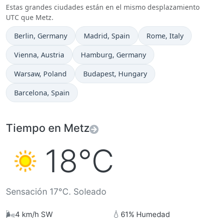
Estas grandes ciudades están en el mismo desplazamiento
UTC que Metz.
Hora actual en
Hora actual en
Hora actual en
Berlin
, Germany
Madrid
, Spain
Rome
, Italy
Hora actual en
Hora actual en
Vienna
, Austria
Hamburg
, Germany
Hora actual en
Hora actual en
Warsaw
, Poland
Budapest
, Hungary
Hora actual en
Barcelona
, Spain
Tiempo en Metz
18°C
Sensación 17°C. Soleado
🌬️
💧
4 km/h SW
61% Humedad