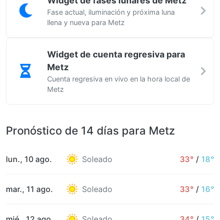
Widget de fases lunares de Metz
Fase actual, iluminación y próxima luna
llena y nueva para Metz
Widget de cuenta regresiva para
Metz
Cuenta regresiva en vivo en la hora local de
Metz
Pronóstico de 14 días para Metz
lun., 10 ago.
Soleado
33°
/
18°
mar., 11 ago.
Soleado
33°
/
16°
mié., 12 ago.
Soleado
34°
/
15°