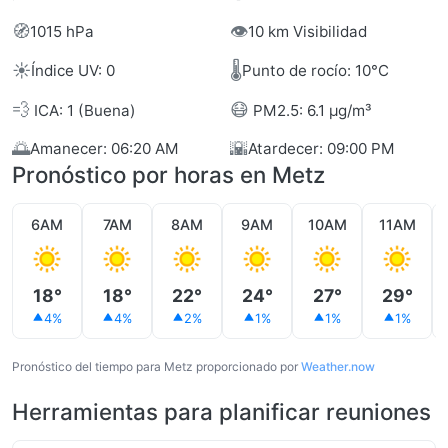
🧭
👁️
1015 hPa
10 km Visibilidad
☀️
🌡️
Índice UV: 0
Punto de rocío: 10°C
💨
😷
ICA: 1 (Buena)
PM2.5: 6.1 µg/m³
🌅
🌇
Amanecer: 06:20 AM
Atardecer: 09:00 PM
Pronóstico por horas en Metz
6AM
7AM
8AM
9AM
10AM
11AM
18°
18°
22°
24°
27°
29°
4%
4%
2%
1%
1%
1%
Pronóstico del tiempo para Metz proporcionado por
Weather.now
Herramientas para planificar reuniones