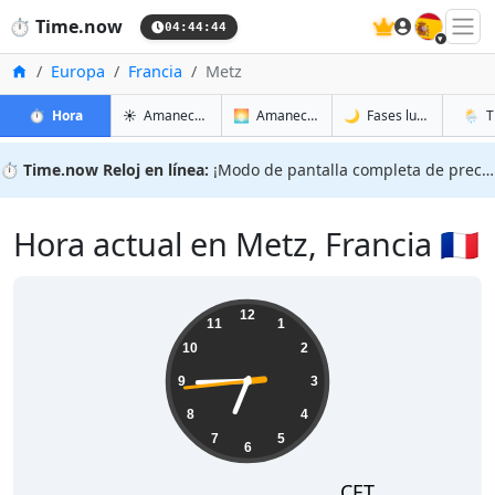
🇪🇸
⏱️
Time.now
04:44:45
Inicio
Europa
Francia
Metz
en Metz
en Metz
en Met
en Met
⏱️
Hora
☀️
Amanecer y atardecer
🌅
Amanecer y atardecer mañana
🌙
Fases lunares
🌦️
T
⏱️
Time.now Reloj en línea:
¡Modo de pantalla completa de precisión!
Hora actual en Metz, Francia 🇫🇷
06:44:45
12
11
1
10
2
9
3
8
4
7
5
6
CET