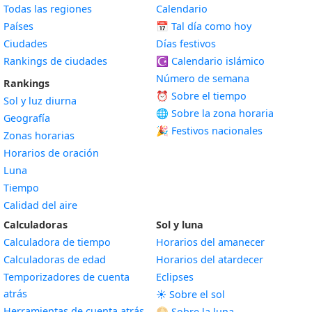
Todas las regiones
Calendario
Países
📅
Tal día como hoy
Ciudades
Días festivos
Rankings de ciudades
☪️
Calendario islámico
Número de semana
Rankings
⏰ Sobre el tiempo
Sol y luz diurna
🌐 Sobre la zona horaria
Geografía
🎉 Festivos nacionales
Zonas horarias
Horarios de oración
Luna
Tiempo
Calidad del aire
Calculadoras
Sol y luna
Calculadora de tiempo
Horarios del amanecer
Calculadoras de edad
Horarios del atardecer
Temporizadores de cuenta
Eclipses
atrás
☀️ Sobre el sol
Herramientas de cuenta atrás
🌕 Sobre la luna