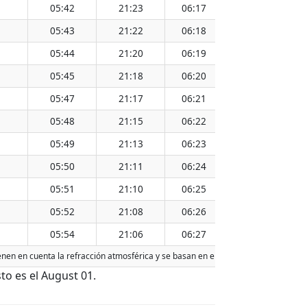
05:42
21:23
06:17
20:49
13
05:43
21:22
06:18
20:47
13
05:44
21:20
06:19
20:46
13
05:45
21:18
06:20
20:44
13
05:47
21:17
06:21
20:42
13
05:48
21:15
06:22
20:41
13
05:49
21:13
06:23
20:39
13
05:50
21:11
06:24
20:37
13
05:51
21:10
06:25
20:36
13
05:52
21:08
06:26
20:34
13
05:54
21:06
06:27
20:33
13
ienen en cuenta la refracción atmosférica y se basan en el calendario gregoriano
to es el August 01.