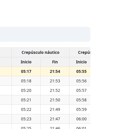
Crepúsculo náutico
Crepúsculo civil
Inicio
Fin
Inicio
Fin
Ho
05:17
21:54
05:55
21:17
13
05:18
21:53
05:56
21:15
13
05:20
21:52
05:57
21:14
13
05:21
21:50
05:58
21:13
13
05:22
21:49
05:59
21:12
13
05:23
21:47
06:00
21:10
13
05:25
21:46
06:01
21:09
13