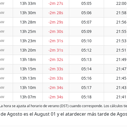
13h 33m
-2m 27s
05:05
22:00
WNW
13h 30m
-2m 28s
05:06
21:58
WNW
13h 28m
-2m 29s
05:07
21:56
WNW
13h 25m
-2m 30s
05:09
21:55
WNW
13h 23m
-2m 31s
05:10
21:53
WNW
13h 20m
-2m 31s
05:12
21:51
WNW
13h 18m
-2m 32s
05:13
21:49
WNW
13h 15m
-2m 33s
05:14
21:47
WNW
13h 13m
-2m 33s
05:16
21:45
WNW
13h 10m
-2m 34s
05:17
21:43
WNW
13h 07m
-2m 34s
05:18
21:41
WNW
 La hora se ajusta al horario de verano (DST) cuando corresponde. Los cálculos t
e Agosto es el August 01 y el atardecer más tarde de Agos