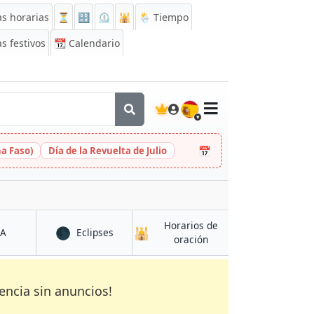
s horarias
⏳
🔡
⏲️
🕌
🌦️ Tiempo
s festivos
📆
Calendario
🇪🇸
📅
na Faso)
Día de la Revuelta de Julio
Horarios de
🌑
🕌
en Giannitsá
en Giannitsá
CA
Eclipses
en Giannitsá
oración
encia sin anuncios!