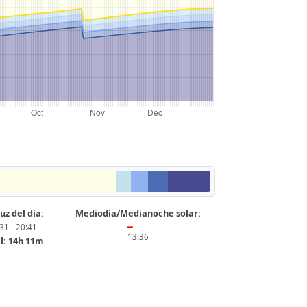
uz del día:
Mediodía/Medianoche solar:
31 - 20:41
━
13:36
l: 14h 11m