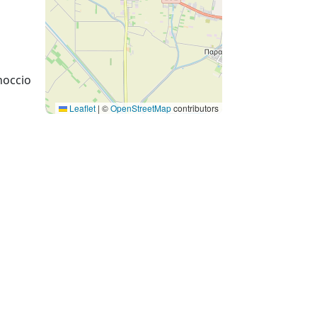
noccio
Leaflet
|
©
OpenStreetMap
contributors