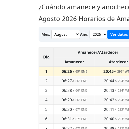
¿Cuándo amanece y anochece
Agosto 2026
Horarios de Ama
Mes:
Año:
Ver datos 
Amanecer/Atardecer
Día
Amanecer
Atardecer
1
06:26
20:45
65° ENE
295° 
↑
↑
2
06:27
20:44
66° ENE
294° 
↑
↑
3
06:28
20:43
66° ENE
294° 
↑
↑
4
06:29
20:42
66° ENE
294° 
↑
↑
5
06:30
20:41
67° ENE
293° 
↑
↑
6
06:31
20:40
67° ENE
293° 
↑
↑
7
06:32
20:38
67° ENE
292° 
↑
↑