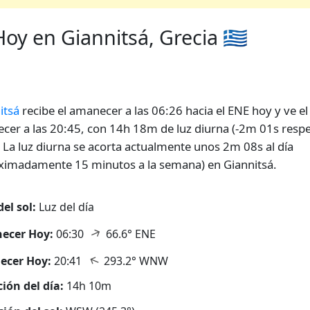
y en Giannitsá, Grecia 🇬🇷
itsá
recibe el amanecer a las 06:26 hacia el ENE hoy y ve el
ecer a las 20:45, con 14h 18m de luz diurna (-2m 01s respe
. La luz diurna se acorta actualmente unos 2m 08s al día
ximadamente 15 minutos a la semana) en Giannitsá.
del sol:
Luz del día
↑
ecer Hoy:
06:30
66.6° ENE
↑
ecer Hoy:
20:41
293.2° WNW
ión del día:
14h 10m