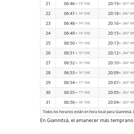
21
06:46
20:19
73° ENE
287° 
↑
↑
22
06:47
20:18
74° ENE
286° 
↑
↑
23
06:48
20:16
74° ENE
286° 
↑
↑
24
06:49
20:15
74° ENE
285° 
↑
↑
25
06:50
20:13
75° ENE
285° 
↑
↑
26
06:51
20:12
76° ENE
284° 
↑
↑
27
06:52
20:10
76° ENE
284° 
↑
↑
28
06:53
20:09
76° ENE
283° 
↑
↑
29
06:54
20:07
77° ENE
283° 
↑
↑
30
06:55
20:05
77° ENE
282° 
↑
↑
31
06:56
20:04
78° ENE
282° 
↑
↑
Todos los horarios están en hora local para Giannitsá.
En Giannitsá, el amanecer más temprano d