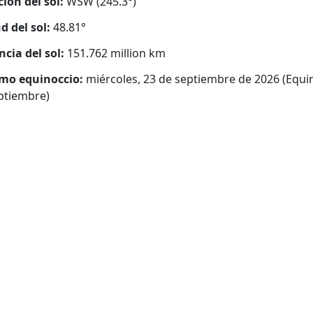
ción del sol:
WSW (245.3°)
d del sol:
48.81°
ncia del sol:
151.762 million km
mo equinoccio:
miércoles, 23 de septiembre de 2026 (Equi
ptiembre)