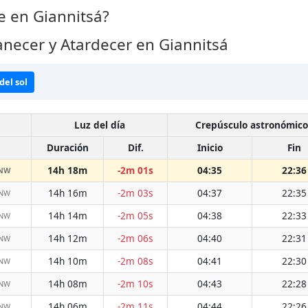
 en Giannitsá?
necer y Atardecer en Giannitsá
del sol
Luz del día
Crepúsculo astronómico
Duración
Dif.
Inicio
Fin
14h 18m
-2m 01s
04:35
22:36
WNW
14h 16m
-2m 03s
04:37
22:35
WNW
14h 14m
-2m 05s
04:38
22:33
WNW
14h 12m
-2m 06s
04:40
22:31
WNW
14h 10m
-2m 08s
04:41
22:30
WNW
14h 08m
-2m 10s
04:43
22:28
WNW
14h 06m
-2m 11s
04:44
22:26
WNW