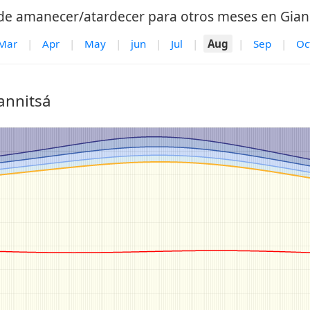
de amanecer/atardecer para otros meses en Giann
Mar
|
Apr
|
May
|
jun
|
Jul
|
Aug
|
Sep
|
Oc
annitsá