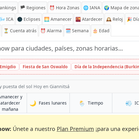
ankings
🏴 Regiones
⏰
Hora Zonas
🌐 IANA
🌍 Mapa de zona
🌬️
ICA
🌑 Eclipses
🌅
Amanecer
🌇
Atardecer
🕰️
Reloj
🎉
Día
⏳
Cuenta atrás
⏰
Alarma
🗓️ Semana
🎂 Edad
 Emigdio
Fiesta de San Oswaldo
Día de la Independencia (Burki
y puesta del sol Hoy en Giannitsá
Amanecer y
🌙
🌦️
💨
en Giannitsá
en Giannitsá
atardecer
Fases lunares
Tiempo
I
sá
en Giannitsá
mañana
now:
Únete a nuestro
Plan Premium
¡para una experi