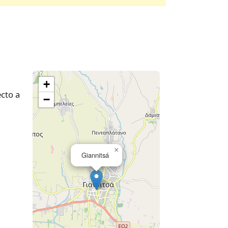
+
cto a
−
×
Giannitsá