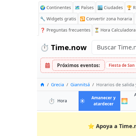
🌍 Continentes
🗺️ Países
🏙️ Ciudades
🏆 R
🔧 Widgets gratis
🔁
Convertir zona horaria
❓
Preguntas frecuentes
⏳ Hora Calculadora
⏱️
Time.now
Próximos eventos:
Fiesta de San
Inicio
Grecia
Giannitsá
Horarios de salida 
Amanecer y
⏱️
☀️
🌅
en Giannitsá
Hora
en Giannit
atardecer
⭐
Apoya a Time.