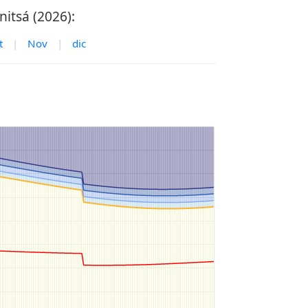
itsá (2026):
t
|
Nov
|
dic