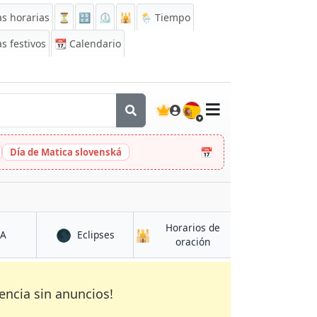
s horarias
⏳
🔡
⏲️
🕌
🌦️ Tiempo
s festivos
📆
Calendario
🇪🇸
📅
Día de Matica slovenská
Horarios de
🌑
🕌
en Ellinikó
en Ellinikó
CA
Eclipses
en Ellinikó
oración
encia sin anuncios!