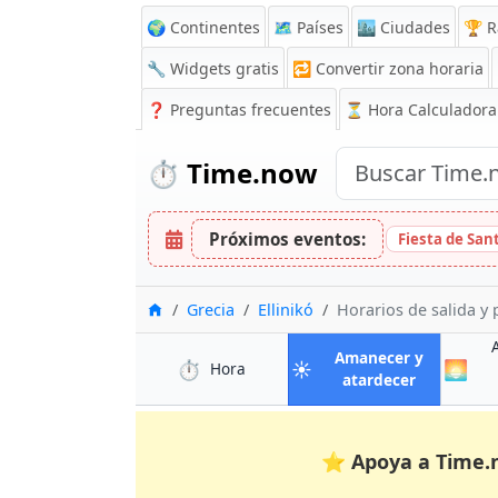
🌍 Continentes
🗺️ Países
🏙️ Ciudades
🏆 R
🔧 Widgets gratis
🔁
Convertir zona horaria
❓
Preguntas frecuentes
⏳ Hora Calculadora
⏱️
Time.now
Próximos eventos:
Fiesta de Sa
Inicio
Grecia
Ellinikó
Horarios de salida y 
Amanecer y
⏱️
☀️
🌅
en Ellinikó
Hora
en Ellinikó
atardecer
⭐
Apoya a Time.