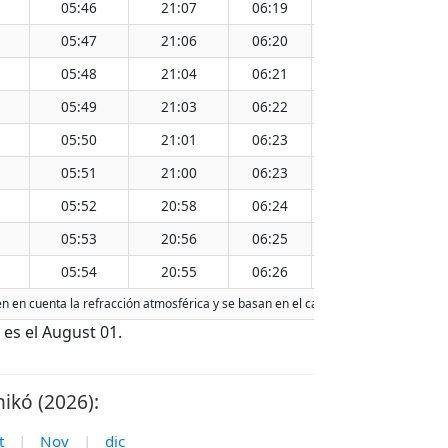
05:46
21:07
06:19
20:35
13:2
05:47
21:06
06:20
20:33
13:2
05:48
21:04
06:21
20:32
13:2
05:49
21:03
06:22
20:30
13:2
05:50
21:01
06:23
20:29
13:2
05:51
21:00
06:23
20:27
13:2
05:52
20:58
06:24
20:26
13:2
05:53
20:56
06:25
20:24
13:2
05:54
20:55
06:26
20:23
13:2
nen en cuenta la refracción atmosférica y se basan en el calendario gregoriano. L
es el August 01.
ikó (2026):
t
|
Nov
|
dic