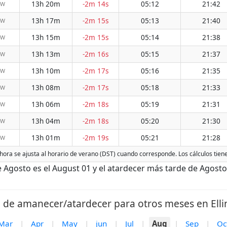
13h 20m
-2m 14s
05:12
21:42
NW
13h 17m
-2m 15s
05:13
21:40
NW
13h 15m
-2m 15s
05:14
21:38
NW
13h 13m
-2m 16s
05:15
21:37
NW
13h 10m
-2m 17s
05:16
21:35
NW
13h 08m
-2m 17s
05:18
21:33
NW
13h 06m
-2m 18s
05:19
21:31
NW
13h 04m
-2m 18s
05:20
21:30
NW
13h 01m
-2m 19s
05:21
21:28
NW
La hora se ajusta al horario de verano (DST) cuando corresponde. Los cálculos tie
 Agosto es el August 01 y el atardecer más tarde de Agosto 
 de amanecer/atardecer para otros meses en Ellin
Mar
|
Apr
|
May
|
jun
|
Jul
|
Aug
|
Sep
|
Oc