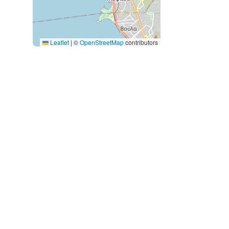
Leaflet
|
©
OpenStreetMap
contributors