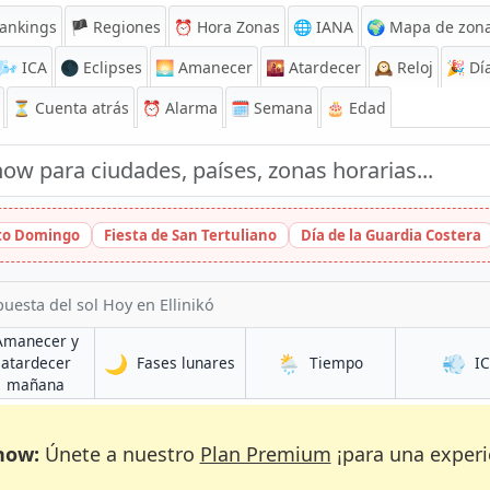
ankings
🏴 Regiones
⏰
Hora Zonas
🌐 IANA
🌍 Mapa de zona
🌬️
ICA
🌑 Eclipses
🌅
Amanecer
🌇
Atardecer
🕰️
Reloj
🎉
Día
⏳
Cuenta atrás
⏰
Alarma
🗓️ Semana
🎂 Edad
nto Domingo
Fiesta de San Tertuliano
Día de la Guardia Costera
puesta del sol Hoy en Ellinikó
Amanecer y
🌙
🌦️
💨
en Ellinikó
en Ellinikó
atardecer
Fases lunares
Tiempo
I
en Ellinikó
mañana
now:
Únete a nuestro
Plan Premium
¡para una experi