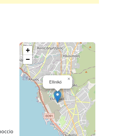
+
−
×
Ellinikó
noccio