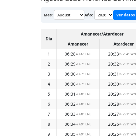
Mes:
Año:
Ver datos 
Amanecer/Atardecer
Día
Amanecer
Atardecer
1
06:28
20:33
66° ENE
294° W
↑
↑
2
06:29
20:32
67° ENE
293° W
↑
↑
3
06:30
20:31
67° ENE
293° W
↑
↑
4
06:30
20:30
67° ENE
292° W
↑
↑
5
06:31
20:29
68° ENE
292° W
↑
↑
6
06:32
20:28
68° ENE
292° W
↑
↑
7
06:33
20:27
68° ENE
291° W
↑
↑
8
06:34
20:26
69° ENE
291° W
↑
↑
9
06:35
20:25
69° ENE
291° W
↑
↑