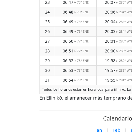
23
06:47
20:07
75° ENE
285° W
↑
↑
24
06:48
20:06
75° ENE
284° W
↑
↑
25
06:49
20:04
76° ENE
284° W
↑
↑
26
06:49
20:03
76° ENE
284° W
↑
↑
27
06:50
20:01
77° ENE
283° W
↑
↑
28
06:51
20:00
77° ENE
283° W
↑
↑
29
06:52
19:58
78° ENE
282° W
↑
↑
30
06:53
19:57
78° ENE
282° W
↑
↑
31
06:54
19:55
78° ENE
281° W
↑
↑
Todos los horarios están en hora local para Ellinikó. 
En Ellinikó, el amanecer más temprano de
Calendario
Jan
|
Feb
|