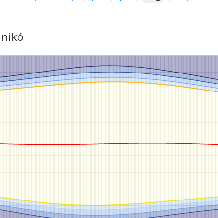
inikó