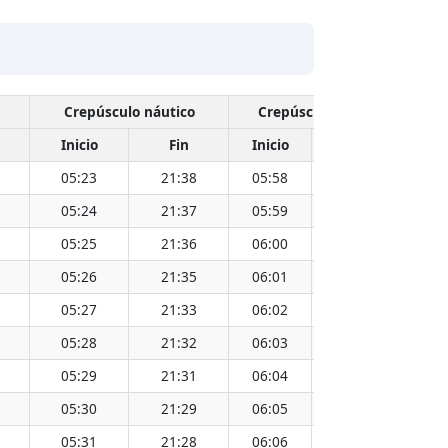
Crepúsculo náutico
Crepúsculo civil
Inicio
Fin
Inicio
Fin
Hora
05:23
21:38
05:58
21:03
13:3
05:24
21:37
05:59
21:02
13:3
05:25
21:36
06:00
21:01
13:3
05:26
21:35
06:01
21:00
13:3
05:27
21:33
06:02
20:59
13:3
05:28
21:32
06:03
20:57
13:3
05:29
21:31
06:04
20:56
13:3
05:30
21:29
06:05
20:55
13:3
05:31
21:28
06:06
20:54
13:3