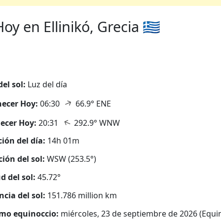
 en Ellinikó, Grecia 🇬🇷
del sol:
Luz del día
↑
ecer Hoy:
06:30
66.9° ENE
↑
ecer Hoy:
20:31
292.9° WNW
ión del día:
14h 01m
ción del sol:
WSW (253.5°)
d del sol:
45.72°
ncia del sol:
151.786 million km
mo equinoccio:
miércoles, 23 de septiembre de 2026 (Equi