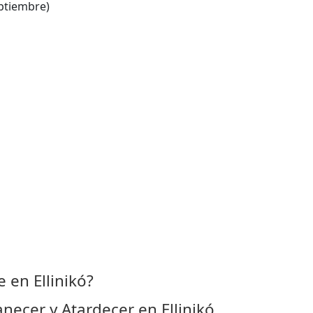
ptiembre)
en Ellinikó?
ecer y Atardecer en Ellinikó