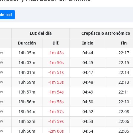
del sol
Luz del día
Crepúsculo astronómico
Duración
Dif.
Inicio
Fin
14h 05m
-1m 48s
04:44
22:17
NW
14h 03m
-1m 50s
04:45
22:15
NW
14h 01m
-1m 51s
04:47
22:14
NW
13h 59m
-1m 53s
04:48
22:13
NW
13h 57m
-1m 54s
04:49
22:11
NW
13h 56m
-1m 56s
04:50
22:10
NW
13h 54m
-1m 57s
04:52
22:08
NW
13h 52m
-1m 59s
04:53
22:06
NW
13h 50m
-2m 00s
04:54
22:05
NW