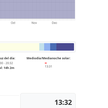
uz del día:
Mediodía/Medianoche solar:
30 - 20:32
━
13:31
al: 14h 2m
13:32