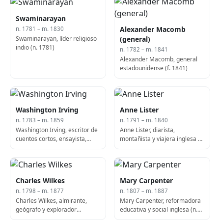
Swaminarayan
Alexander Macomb
n. 1781 – m. 1830
Swaminarayan, líder religioso
(general)
indio (n. 1781)
n. 1782 – m. 1841
Alexander Macomb, general
estadounidense (f. 1841)
Washington Irving
Anne Lister
n. 1783 – m. 1859
n. 1791 – m. 1840
Washington Irving, escritor de
Anne Lister, diarista,
cuentos cortos, ensayista,
montañista y viajera inglesa (f.
biógrafo e historiador
1840)
estadounidense (n. 1783)
Charles Wilkes
Mary Carpenter
n. 1798 – m. 1877
n. 1807 – m. 1887
Charles Wilkes, almirante,
Mary Carpenter, reformadora
geógrafo y explorador
educativa y social inglesa (n.
estadounidense (f. 1877)
1807)