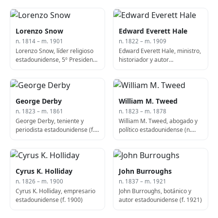
Lorenzo Snow
Edward Everett Hale
n. 1814 – m. 1901
n. 1822 – m. 1909
Lorenzo Snow, líder religioso
Edward Everett Hale, ministro,
estadounidense, 5º Presidente
historiador y autor
de La Iglesia de Jesucristo de
estadounidense (n. 1822)
los Santos de los Últimos Días
(n. 1814)
George Derby
William M. Tweed
n. 1823 – m. 1861
n. 1823 – m. 1878
George Derby, teniente y
William M. Tweed, abogado y
periodista estadounidense (f.
político estadounidense (n.
1861)
1823)
Cyrus K. Holliday
John Burroughs
n. 1826 – m. 1900
n. 1837 – m. 1921
Cyrus K. Holliday, empresario
John Burroughs, botánico y
estadounidense (f. 1900)
autor estadounidense (f. 1921)