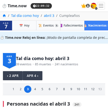
🇪🇸
⏱️
Time.now
22:09:33
Inicio
Tal día como hoy
abril 3
Cumpleaños
AGO
7
📅
Hoy
📜
Eventos
✝️
Fallecimientos
🎂
Nacimientos
39
85
⏱️
Time.now Reloj en línea:
¡Modo de pantalla completa de precisión!
ABR
Tal día como hoy: abril 3
3
39 eventos · 85 muertes · 241 nacimientos
‹ 2 APR
APR 4 ›
1
2
3
4
5
6
7
8
9
10
11
12
13
1
Personas nacidas el abril 3
241