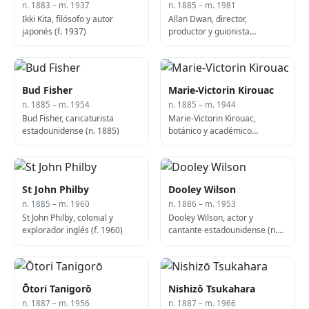
n. 1883 – m. 1937
n. 1885 – m. 1981
Ikki Kita, filósofo y autor
Allan Dwan, director,
japonés (f. 1937)
productor y guionista
canadiense-estadounidense
(n. 1885)
Bud Fisher
Marie-Victorin Kirouac
n. 1885 – m. 1954
n. 1885 – m. 1944
Bud Fisher, caricaturista
Marie-Victorin Kirouac,
estadounidense (n. 1885)
botánico y académico
canadiense (n. 1885)
St John Philby
Dooley Wilson
n. 1885 – m. 1960
n. 1886 – m. 1953
St John Philby, colonial y
Dooley Wilson, actor y
explorador inglés (f. 1960)
cantante estadounidense (n.
1886)
Ōtori Tanigorō
Nishizō Tsukahara
n. 1887 – m. 1956
n. 1887 – m. 1966