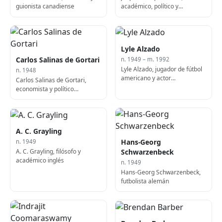
guionista canadiense
académico, político y
diplomático neerlandés, 11º
Secretario General de la OTAN
Lyle Alzado
Carlos Salinas de Gortari
n. 1949 – m. 1992
Lyle Alzado, jugador de fútbol
n. 1948
americano y actor
Carlos Salinas de Gortari,
estadounidense (f. 1992)
economista y político
mexicano, 53º Presidente de
México
A. C. Grayling
Hans-Georg
n. 1949
A. C. Grayling, filósofo y
Schwarzenbeck
académico inglés
n. 1949
Hans-Georg Schwarzenbeck,
futbolista alemán