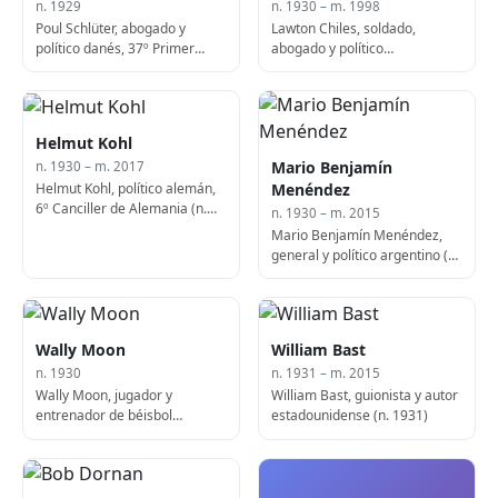
n. 1929
n. 1930 – m. 1998
Poul Schlüter, abogado y
Lawton Chiles, soldado,
político danés, 37º Primer
abogado y político
Ministro de Dinamarca
estadounidense, 41º
Gobernador de Florida (n.
1930)
Helmut Kohl
Mario Benjamín
n. 1930 – m. 2017
Helmut Kohl, político alemán,
Menéndez
6º Canciller de Alemania (n.
n. 1930 – m. 2015
1930)
Mario Benjamín Menéndez,
general y político argentino (n.
1930)
Wally Moon
William Bast
n. 1930
n. 1931 – m. 2015
Wally Moon, jugador y
William Bast, guionista y autor
entrenador de béisbol
estadounidense (n. 1931)
estadounidense