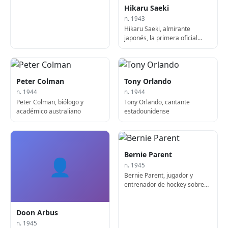
Hikaru Saeki
n. 1943
Hikaru Saeki, almirante
japonés, la primera oficial
estrella femenina de las
Fuerzas de Autodefensa de
Japón
Peter Colman
Tony Orlando
n. 1944
n. 1944
Peter Colman, biólogo y
Tony Orlando, cantante
académico australiano
estadounidense
Bernie Parent
👤
n. 1945
Bernie Parent, jugador y
entrenador de hockey sobre
hielo canadiense
Doon Arbus
n. 1945