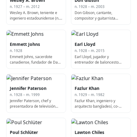
Wesley A. Brown
Don Gibson
n. 1927 – m. 2012
n. 1928 – m. 2003
Wesley A. Brown, teniente e
Don Gibson, cantante,
ingeniero estadounidense (n.
compositor y guitarrista
1927)
estadounidense (f. 2003)
Emmett Johns
Earl Lloyd
n. 1928
n. 1928 – m. 2015
Emmett Johns, sacerdote
Earl Lloyd, jugador y
canadiense, fundador de Dans
entrenador de baloncesto
la Rue
estadounidense (f. 2015)
Jennifer Paterson
Fazlur Khan
n. 1928 – m. 1999
n. 1929 – m. 1982
Jennifer Paterson, chef y
Fazlur Khan, ingeniero y
presentadora de televisión
arquitecto bangladesí, co-
inglesa (n. 1928)
diseñador de la Torre Willis y
el Edificio John Hancock (f.
1982)
Poul Schlüter
Lawton Chiles