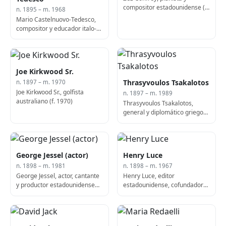
compositor estadounidense (f.
n. 1895 – m. 1968
1971)
Mario Castelnuovo-Tedesco,
compositor y educador italo-
estadounidense (f. 1968)
Joe Kirkwood Sr.
Thrasyvoulos Tsakalotos
n. 1897 – m. 1970
Joe Kirkwood Sr., golfista
n. 1897 – m. 1989
australiano (f. 1970)
Thrasyvoulos Tsakalotos,
general y diplomático griego
(n. 1897)
George Jessel (actor)
Henry Luce
n. 1898 – m. 1981
n. 1898 – m. 1967
George Jessel, actor, cantante
Henry Luce, editor
y productor estadounidense
estadounidense, cofundador
(n. 1898)
de Time Magazine (f. 1967)