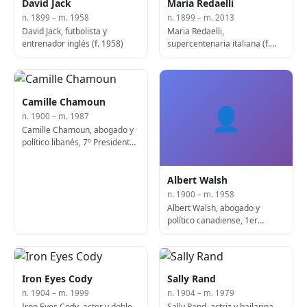
David Jack
Maria Redaelli
n. 1899 – m. 1958
n. 1899 – m. 2013
David Jack, futbolista y
Maria Redaelli,
entrenador inglés (f. 1958)
supercentenaria italiana (f.
2013)
Camille Chamoun
👤
n. 1900 – m. 1987
Camille Chamoun, abogado y
político libanés, 7º Presidente
del Líbano (n. 1900)
Albert Walsh
n. 1900 – m. 1958
Albert Walsh, abogado y
político canadiense, 1er
Lieutenant Gobernador de
Terranova (n. 1900)
Iron Eyes Cody
Sally Rand
n. 1904 – m. 1999
n. 1904 – m. 1979
Iron Eyes Cody, actor y doble
Sally Rand, actriz y bailarina