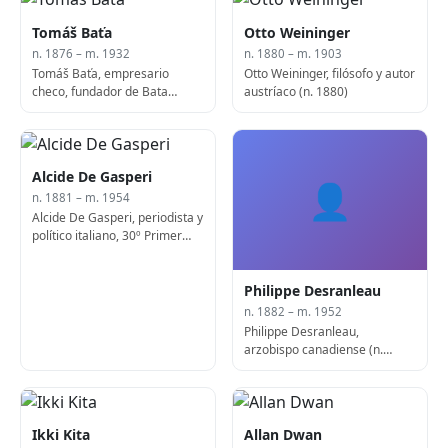
Tomáš Baťa
Otto Weininger
n. 1876 – m. 1932
n. 1880 – m. 1903
Tomáš Baťa, empresario
Otto Weininger, filósofo y autor
checo, fundador de Bata
austríaco (n. 1880)
Shoes (f. 1932)
Alcide De Gasperi
👤
n. 1881 – m. 1954
Alcide De Gasperi, periodista y
político italiano, 30º Primer
Ministro de Italia (n. 1881)
Philippe Desranleau
n. 1882 – m. 1952
Philippe Desranleau,
arzobispo canadiense (n.
1882)
Ikki Kita
Allan Dwan