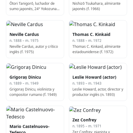
Ōtori Tanigorō, luchador de
Nishizō Tsukahara, almirante
sumo japonés, 24º Yokozuna
japonés (f. 1966)
(n. 1887)
Neville Cardus
Thomas C. Kinkaid
n. 1888 – m. 1975
n. 1888 – m. 1972
Neville Cardus, autor y crítico
Thomas C. Kinkaid, almirante
inglés (f. 1975)
estadounidense (f. 1972)
Grigoraș Dinicu
Leslie Howard (actor)
n. 1889 – m. 1949
n. 1893 – m. 1943
Grigoraș Dinicu, violinista y
Leslie Howard, actor, director y
compositor rumano (f. 1949)
productor inglés (n. 1893)
Zez Confrey
Mario Castelnuovo-
n. 1895 – m. 1971
Zez Confrey, pianista y
Tedesco