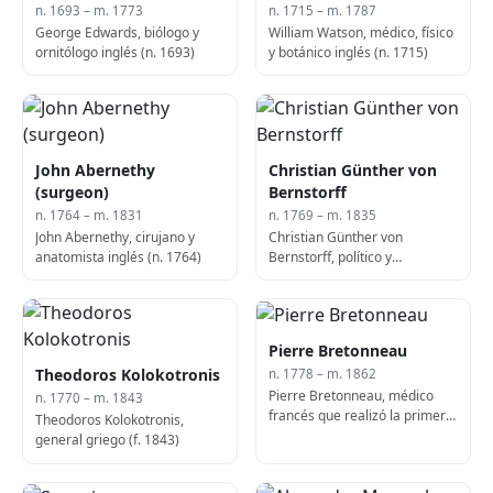
n. 1693 – m. 1773
n. 1715 – m. 1787
George Edwards, biólogo y
William Watson, médico, físico
ornitólogo inglés (n. 1693)
y botánico inglés (n. 1715)
John Abernethy
Christian Günther von
(surgeon)
Bernstorff
n. 1764 – m. 1831
n. 1769 – m. 1835
John Abernethy, cirujano y
Christian Günther von
anatomista inglés (n. 1764)
Bernstorff, político y
diplomático danés-prusiano
(d. 1835)
Pierre Bretonneau
Theodoros Kolokotronis
n. 1778 – m. 1862
Pierre Bretonneau, médico
n. 1770 – m. 1843
francés que realizó la primera
Theodoros Kolokotronis,
traqueotomía exitosa (f. 1862)
general griego (f. 1843)