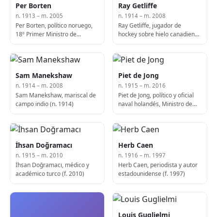
Per Borten
Ray Getliffe
n. 1913 – m. 2005
n. 1914 – m. 2008
Per Borten, político noruego,
Ray Getliffe, jugador de
18º Primer Ministro de
hockey sobre hielo canadiense
Noruega (f. 2005)
(n. 1914)
Sam Manekshaw
Piet de Jong
n. 1914 – m. 2008
n. 1915 – m. 2016
Sam Manekshaw, mariscal de
Piet de Jong, político y oficial
campo indio (n. 1914)
naval holandés, Ministro de
Defensa (1963-67), Primer
Ministro de los Países Bajos
(1967-71) (n. 1915)
İhsan Doğramacı
Herb Caen
n. 1915 – m. 2010
n. 1916 – m. 1997
İhsan Doğramacı, médico y
Herb Caen, periodista y autor
académico turco (f. 2010)
estadounidense (f. 1997)
Louis Guglielmi