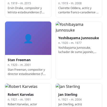
n. 1919 – m. 2015
n. 1919 – m. 2008
Ervin Drake, compositor y
Clairette Oddera, actriz y
letrista estadounidense (f.
cantante franco-canadiense (f.
2015)
2008)
👤
Yoshibayama Junnosuke
n. 1920 – m. 1977
Yoshibayama Junnosuke,
luchador de sumo japonés,
43º Yokozuna (n. 1920)
Stan Freeman
n. 1920 – m. 2001
Stan Freeman, compositor y
director estadounidense (f.
2001)
Robert Karvelas
Jan Sterling
n. 1921 – m. 1991
n. 1921 – m. 2004
Robert Karvelas, actor
Jan Sterling, actriz