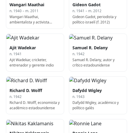
Wangari Maathai
Gideon Gadot
n. 1940 – m. 2011
n. 1941 – m. 2012
Wangari Maathai,
Gideon Gadot, periodista y
ambientalista y activista
político israelí (f. 2012)
keniana, laureada con el
Nobel (n. 1940)
Ajit Wadekar
Samuel R. Delany
n. 1941
n. 1942
Ajit Wadekar, cricketer,
Samuel R. Delany, autor y
entrenador y gerente indio
crítico estadounidense
Richard D. Wolff
Dafydd Wigley
n. 1942
n. 1943
Richard D. Wolff, economista y
Dafydd Wigley, académico y
académico estadounidense
político galés