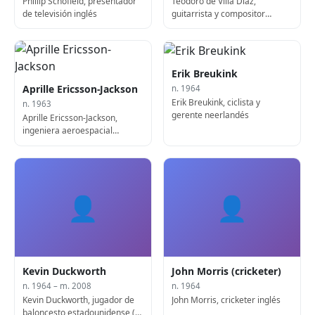
Phillip Schofield, presentador
Teodoro de Villa Diaz,
de televisión inglés
guitarrista y compositor
filipino (n. 1963)
Erik Breukink
Aprille Ericsson-Jackson
n. 1964
Erik Breukink, ciclista y
n. 1963
gerente neerlandés
Aprille Ericsson-Jackson,
ingeniera aeroespacial
estadounidense
👤
👤
Kevin Duckworth
John Morris (cricketer)
n. 1964 – m. 2008
n. 1964
Kevin Duckworth, jugador de
John Morris, cricketer inglés
baloncesto estadounidense (n.