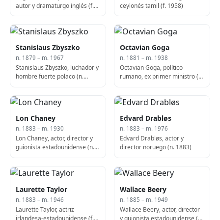
autor y dramaturgo inglés (f.
ceylonés tamil (f. 1958)
1932)
Stanislaus Zbyszko
Octavian Goga
n. 1879 – m. 1967
n. 1881 – m. 1938
Stanislaus Zbyszko, luchador y
Octavian Goga, político
hombre fuerte polaco (n.
rumano, ex primer ministro (n.
1879)
1881)
Lon Chaney
Edvard Drabløs
n. 1883 – m. 1930
n. 1883 – m. 1976
Lon Chaney, actor, director y
Edvard Drabløs, actor y
guionista estadounidense (n.
director noruego (n. 1883)
1883)
Laurette Taylor
Wallace Beery
n. 1883 – m. 1946
n. 1885 – m. 1949
Laurette Taylor, actriz
Wallace Beery, actor, director
irlandesa-estadounidense (f.
y guionista estadounidense (n.