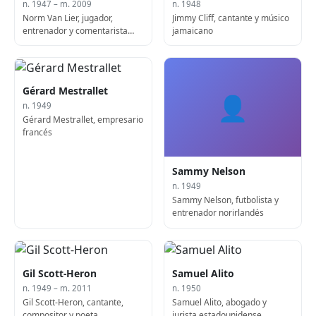
n. 1947 – m. 2009
n. 1948
Norm Van Lier, jugador,
Jimmy Cliff, cantante y músico
entrenador y comentarista
jamaicano
deportivo de baloncesto
estadounidense (f. 2009)
Gérard Mestrallet
👤
n. 1949
Gérard Mestrallet, empresario
francés
Sammy Nelson
n. 1949
Sammy Nelson, futbolista y
entrenador norirlandés
Gil Scott-Heron
Samuel Alito
n. 1949 – m. 2011
n. 1950
Gil Scott-Heron, cantante,
Samuel Alito, abogado y
compositor y poeta
jurista estadounidense