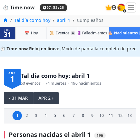
🇪🇸
⏱️
Time.now
07:53:29
Inicio
Tal día como hoy
abril 1
Cumpleaños
JUL
31
📅
Hoy
📜
Eventos
✝️
Fallecimientos
🎂
Nacimientos
60
74
⏱️
Time.now Reloj en línea:
¡Modo de pantalla completa de precisión!
ABR
Tal día como hoy: abril 1
1
60 eventos · 74 muertes · 196 nacimientos
‹ 31 MAR
APR 2 ›
1
2
3
4
5
6
7
8
9
10
11
12
13
1
Personas nacidas el abril 1
196