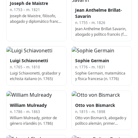
Joseph de Maistre
Jean Anthelme Brillat-
n. 1753 – m. 1821
Joseph de Maistre, filósofo,
Savarin
abogado y diplomático francés
n. 1755 – m. 1826
(f. 1821)
Jean Anthelme Brillat-Savarin,
abogado y político francés (f.
1826)
Luigi Schiavonetti
Sophie Germain
n. 1765 – m. 1810
n. 1776 – m. 1831
Luigi Schiavonetti, grabador y
Sophie Germain, matemática
etchista italiano (n. 1765)
y física francesa (n. 1776)
William Mulready
Otto von Bismarck
n. 1786 – m. 1863
n. 1815 – m. 1898
William Mulready, pintor de
Otto von Bismarck, abogado y
género irlandés (n. 1786)
político alemán, primer
canciller de Alemania (n.
1815)