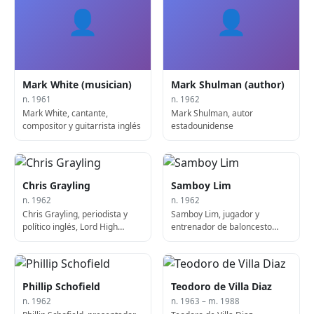
👤
👤
Mark White (musician)
Mark Shulman (author)
n. 1961
n. 1962
Mark White, cantante,
Mark Shulman, autor
compositor y guitarrista inglés
estadounidense
Chris Grayling
Samboy Lim
n. 1962
n. 1962
Chris Grayling, periodista y
Samboy Lim, jugador y
político inglés, Lord High
entrenador de baloncesto
Chancellor of Great Britain
filipino
Phillip Schofield
Teodoro de Villa Diaz
n. 1962
n. 1963 – m. 1988