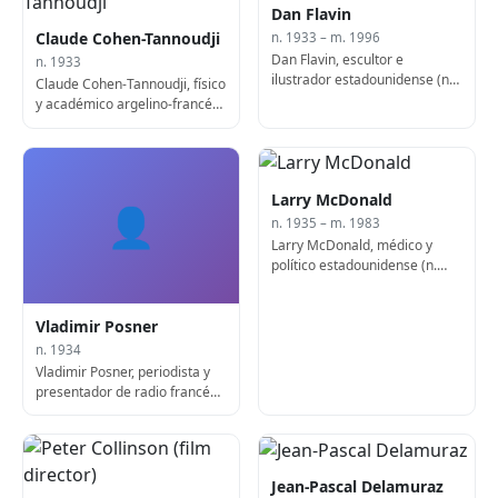
Dan Flavin
Claude Cohen-Tannoudji
n. 1933 – m. 1996
Dan Flavin, escultor e
n. 1933
ilustrador estadounidense (n.
Claude Cohen-Tannoudji, físico
1933)
y académico argelino-francés,
laureado con el Nobel
Larry McDonald
👤
n. 1935 – m. 1983
Larry McDonald, médico y
político estadounidense (n.
1935)
Vladimir Posner
n. 1934
Vladimir Posner, periodista y
presentador de radio francés-
estadounidense
Jean-Pascal Delamuraz