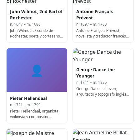
John Wilmot, 2nd Earl of
Antoine François
Rochester
Prévost
n. 1647 – m. 1680
n. 1697 – m. 1763
John Wilmot, 2º conde de
Antoine François Prévost,
Rochester, poeta y cortesano
novelista y traductor francés
inglés (n. 1647)
(n. 1697)
👤
George Dance the
Younger
n. 1741 – m. 1825
George Dance el Joven,
arquitecto y topógrafo inglés
Pieter Hellendaal
(fallecido en 1825)
n. 1721 – m. 1799
Pieter Hellendaal, organista,
violinista y compositor
holandés-inglés (f. 1799)