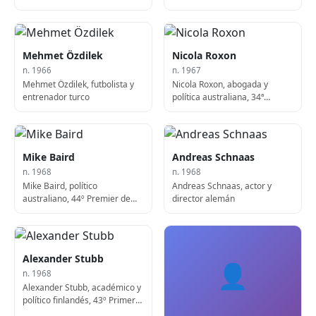
estadounidense
Mehmet Özdilek
Nicola Roxon
n. 1966
n. 1967
Mehmet Özdilek, futbolista y
Nicola Roxon, abogada y
entrenador turco
política australiana, 34ª
Procuradora General de
Australia
Mike Baird
Andreas Schnaas
n. 1968
n. 1968
Mike Baird, político
Andreas Schnaas, actor y
australiano, 44º Premier de
director alemán
Nueva Gales del Sur
Alexander Stubb
👤
n. 1968
Alexander Stubb, académico y
político finlandés, 43º Primer
Ministro de Finlandia