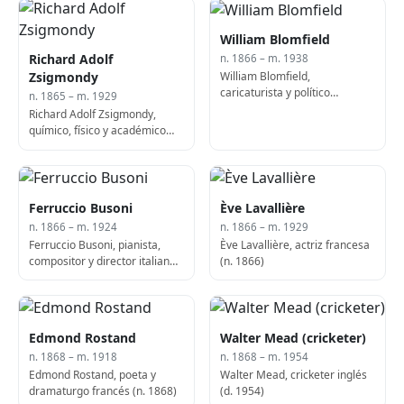
William Blomfield
Richard Adolf
n. 1866 – m. 1938
William Blomfield,
Zsigmondy
caricaturista y político
n. 1865 – m. 1929
neozelandés (f. 1938)
Richard Adolf Zsigmondy,
químico, físico y académico
austro-alemán, laureado con
el Nobel (n. 1865)
Ferruccio Busoni
Ève Lavallière
n. 1866 – m. 1924
n. 1866 – m. 1929
Ferruccio Busoni, pianista,
Ève Lavallière, actriz francesa
compositor y director italiano
(n. 1866)
(n. 1866)
Edmond Rostand
Walter Mead (cricketer)
n. 1868 – m. 1918
n. 1868 – m. 1954
Edmond Rostand, poeta y
Walter Mead, cricketer inglés
dramaturgo francés (n. 1868)
(d. 1954)