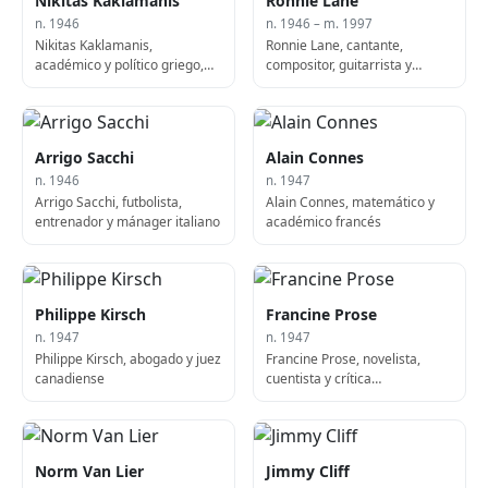
Nikitas Kaklamanis
Ronnie Lane
n. 1946
n. 1946 – m. 1997
Nikitas Kaklamanis,
Ronnie Lane, cantante,
académico y político griego,
compositor, guitarrista y
ministro de Salud y Seguridad
productor inglés (n. 1946)
Social de Grecia
Arrigo Sacchi
Alain Connes
n. 1946
n. 1947
Arrigo Sacchi, futbolista,
Alain Connes, matemático y
entrenador y mánager italiano
académico francés
Philippe Kirsch
Francine Prose
n. 1947
n. 1947
Philippe Kirsch, abogado y juez
Francine Prose, novelista,
canadiense
cuentista y crítica
estadounidense
Norm Van Lier
Jimmy Cliff