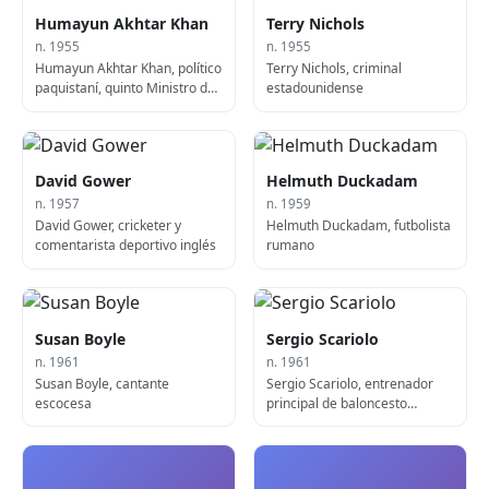
Humayun Akhtar Khan
Terry Nichols
n. 1955
n. 1955
Humayun Akhtar Khan, político
Terry Nichols, criminal
paquistaní, quinto Ministro de
estadounidense
Comercio de Pakistán
David Gower
Helmuth Duckadam
n. 1957
n. 1959
David Gower, cricketer y
Helmuth Duckadam, futbolista
comentarista deportivo inglés
rumano
Susan Boyle
Sergio Scariolo
n. 1961
n. 1961
Susan Boyle, cantante
Sergio Scariolo, entrenador
escocesa
principal de baloncesto
profesional italiano