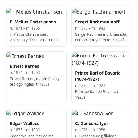
F. Melius Christiansen
Sergei Rachmaninoff
n. 1871 – m. 1955
n. 1873 – m. 1943
F. Melius Christiansen,
Sergei Rachmaninoff, pianista,
violinista y director noruego-
compositor y director ruso (f.
estadounidense (f. 1955)
1943)
Ernest Barnes
Prince Karl of Bavaria
n. 1874 – m. 1953
Ernest Barnes, matemático y
(1874-1927)
teólogo inglés (f. 1953)
n. 1874 – m. 1927
Príncipe Karl de Baviera (f.
1927)
Edgar Wallace
C. Ganesha Iyer
n. 1875 – m. 1932
n. 1878 – m. 1958
Edgar Wallace, periodista,
C. Ganesha Iyer, filólogo