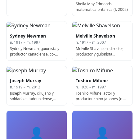
Sheila May Edmonds,
matemática británica (f. 2002)
Sydney Newman
Melville Shavelson
n. 1917 – m. 1997
n. 1917 – m. 2007
Sydney Newman, guionista y
Melville Shavelson, director,
productor canadiense, co-
productor y guionista
creador de Doctor Who (f.
estadounidense (n. 1917)
1997)
Joseph Murray
Toshiro Mifune
n. 1919 – m. 2012
n. 1920 – m. 1997
Joseph Murray, cirujano y
Toshiro Mifune, actor y
soldado estadounidense,
productor chino-japonés (n.
laureado con el Nobel (n.
1920)
1919)
👤
👤