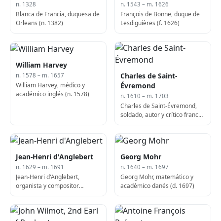
n. 1328
n. 1543 – m. 1626
Blanca de Francia, duquesa de
François de Bonne, duque de
Orleans (n. 1382)
Lesdiguières (f. 1626)
William Harvey
Charles de Saint-
n. 1578 – m. 1657
William Harvey, médico y
Évremond
académico inglés (n. 1578)
n. 1610 – m. 1703
Charles de Saint-Évremond,
soldado, autor y crítico franco-
inglés (n. 1610)
Jean-Henri d'Anglebert
Georg Mohr
n. 1629 – m. 1691
n. 1640 – m. 1697
Jean-Henri d'Anglebert,
Georg Mohr, matemático y
organista y compositor
académico danés (d. 1697)
francés (f. 1691)