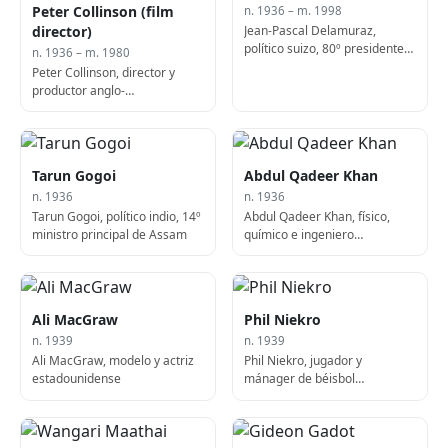
Peter Collinson (film
n. 1936 – m. 1998
Jean-Pascal Delamuraz,
director)
político suizo, 80º presidente
n. 1936 – m. 1980
de la Confederación Suiza (f.
Peter Collinson, director y
1998)
productor anglo-
estadounidense (f. 1980)
Tarun Gogoi
Abdul Qadeer Khan
n. 1936
n. 1936
Tarun Gogoi, político indio, 14º
Abdul Qadeer Khan, físico,
ministro principal de Assam
químico e ingeniero
paquistaní-indio
Ali MacGraw
Phil Niekro
n. 1939
n. 1939
Ali MacGraw, modelo y actriz
Phil Niekro, jugador y
estadounidense
mánager de béisbol
estadounidense