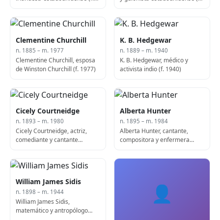
1946)
1885)
Clementine Churchill
K. B. Hedgewar
n. 1885 – m. 1977
n. 1889 – m. 1940
Clementine Churchill, esposa
K. B. Hedgewar, médico y
de Winston Churchill (f. 1977)
activista indio (f. 1940)
Cicely Courtneidge
Alberta Hunter
n. 1893 – m. 1980
n. 1895 – m. 1984
Cicely Courtneidge, actriz,
Alberta Hunter, cantante,
comediante y cantante
compositora y enfermera
australiana-británica (n. 1893)
afroamericana (f. 1984)
William James Sidis
👤
n. 1898 – m. 1944
William James Sidis,
matemático y antropólogo
estadounidense (n. 1898)