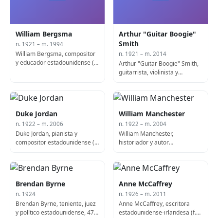
William Bergsma
Arthur "Guitar Boogie"
Smith
n. 1921 – m. 1994
William Bergsma, compositor
n. 1921 – m. 2014
y educador estadounidense (f.
Arthur "Guitar Boogie" Smith,
1994)
guitarrista, violinista y
compositor estadounidense
(n. 1921)
Duke Jordan
William Manchester
n. 1922 – m. 2006
n. 1922 – m. 2004
Duke Jordan, pianista y
William Manchester,
compositor estadounidense (f.
historiador y autor
2006)
estadounidense (n. 1922)
Brendan Byrne
Anne McCaffrey
n. 1924
n. 1926 – m. 2011
Brendan Byrne, teniente, juez
Anne McCaffrey, escritora
y político estadounidense, 47º
estadounidense-irlandesa (f.