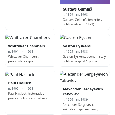
Gustavs Celmiņš
n. 1899 – m. 1968
Gustavs Celmiņš, teniente y
político letón (n. 1899)
Whittaker Chambers
Gaston Eyskens
n. 1901 – m. 1961
n. 1905 – m. 1988
Whittaker Chambers,
Gaston Eyskens, economista y
periodista y espía
político belga, 47º primer
estadounidense (f. 1961)
ministro de Bélgica (f. 1988)
Paul Hasluck
Alexander Sergeyevich
n. 1905 – m. 1993
Paul Hasluck, historiador,
Yakovlev
poeta y político australiano,
n. 1906 – m. 1989
17º Gobernador General de
Alexander Sergeyevich
Australia (f. 1993)
Yakovlev, ingeniero ruso,
fundador del Yakovlev Design