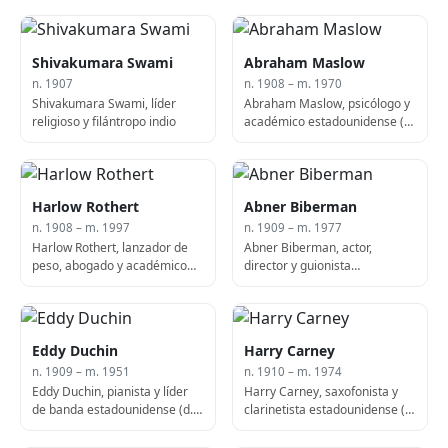
Bureau (f. 1989)
Shivakumara Swami
Abraham Maslow
n. 1907
n. 1908 – m. 1970
Shivakumara Swami, líder
Abraham Maslow, psicólogo y
religioso y filántropo indio
académico estadounidense (n.
1908)
Harlow Rothert
Abner Biberman
n. 1908 – m. 1997
n. 1909 – m. 1977
Harlow Rothert, lanzador de
Abner Biberman, actor,
peso, abogado y académico
director y guionista
estadounidense (f. 1997)
estadounidense (f. 1977)
Eddy Duchin
Harry Carney
n. 1909 – m. 1951
n. 1910 – m. 1974
Eddy Duchin, pianista y líder
Harry Carney, saxofonista y
de banda estadounidense (d.
clarinetista estadounidense (f.
1951)
1974)