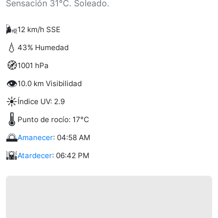
Sensación 31°C. Soleado.
🌬️
12 km/h SSE
💧
43% Humedad
🧭
1001 hPa
👁️
10.0 km Visibilidad
☀️
Índice UV: 2.9
🌡️
Punto de rocío: 17°C
🌅
Amanecer
: 04:58 AM
🌇
Atardecer
: 06:42 PM