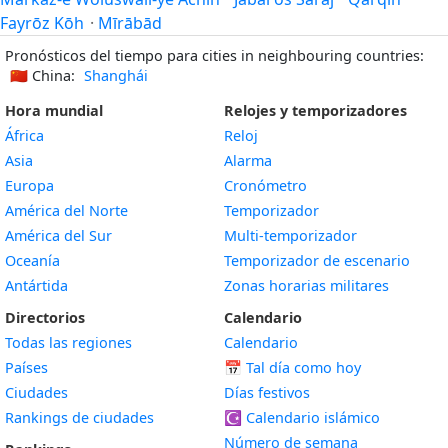
Fayrōz Kōh
·
Mīrābād
Pronósticos del tiempo para cities in neighbouring countries:
🇨🇳
China:
Shanghái
Hora mundial
Relojes y temporizadores
África
Reloj
Asia
Alarma
Europa
Cronómetro
América del Norte
Temporizador
América del Sur
Multi-temporizador
Oceanía
Temporizador de escenario
Antártida
Zonas horarias militares
Directorios
Calendario
Todas las regiones
Calendario
Países
📅
Tal día como hoy
Ciudades
Días festivos
Rankings de ciudades
☪️
Calendario islámico
Número de semana