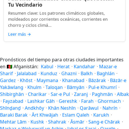
Tu Vecindario
Resumen clave: Los patrones climáticos globales,
moldeados por corrientes oceánicas, corrientes en
chorro y ciclos climá...
Leer más
→
Pronósticos del tiempo para otras ciudades importantes
en
🇦🇫
Afganistán:
Kabul
·
Herat
·
Kandahar
·
Mazar-e
Sharif
·
Jalalabad
·
Kunduz
·
Ghazni
·
Balkh
·
Baghlán
·
Gardez
·
Khōst
·
Maymana
·
Khanabad
·
Bāzārak
·
Bāzār-e
Yakāwlang
·
Khulm
·
Taloqan
·
Bāmyān
·
Pul-e Khumrí
·
Shibirghān
·
Charikar
·
Sar-e Pul
·
Zaranj
·
Paghmān
·
Aībak
·
Fayzabad
·
Lashkar Gāh
·
Gereshk
·
Farah
·
Ghormach
·
Shīnḏanḏ
·
Andkhōy
·
Khān Neshīn
·
Qarāwul
·
Nahrín
·
Baraki Barak
·
Ārt Khwājah
·
Eslam Qaleh
·
Karukh
·
Mehtar Lām
·
Kushk
·
Shahrak
·
Āsmār
·
Sang-e Chārak
·
Markaz-e Woluswalí-ye Achin
·
Jabal os Saraj
·
Qarqīn
·