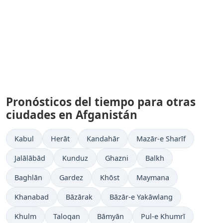
Pronósticos del tiempo para otras
ciudades en Afganistán
Kabul
Herāt
Kandahār
Mazār-e Sharīf
Jalālābād
Kunduz
Ghazni
Balkh
Baghlān
Gardez
Khōst
Maymana
Khanabad
Bāzārak
Bāzār-e Yakāwlang
Khulm
Taloqan
Bāmyān
Pul-e Khumrī