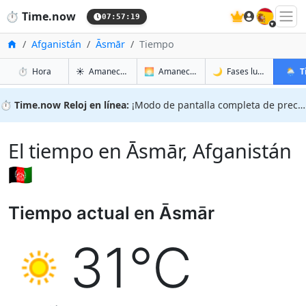
🇪🇸
⏱️
Time.now
07:57:20
Inicio
Afganistán
Āsmār
Tiempo
en Āsmār
en Āsmār
en Āsm
en Ās
⏱️
Hora
☀️
Amanecer y atardecer
🌅
Amanecer y atardecer mañana
🌙
Fases lunares
🌦️
T
⏱️
Time.now Reloj en línea:
¡Modo de pantalla completa de precisión!
El tiempo en Āsmār, Afganistán
🇦🇫
Tiempo actual en Āsmār
31°C