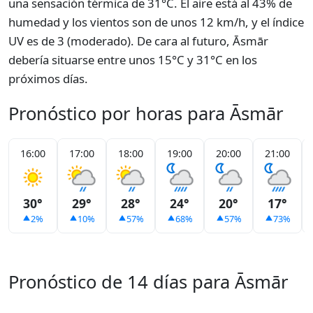
una sensación térmica de 31°C. El aire está al 43% de
humedad y los vientos son de unos 12 km/h, y el índice
UV es de 3 (moderado). De cara al futuro, Āsmār
debería situarse entre unos 15°C y 31°C en los
próximos días.
Pronóstico por horas para Āsmār
16:00
17:00
18:00
19:00
20:00
21:00
30°
29°
28°
24°
20°
17°
2%
10%
57%
68%
57%
73%
Pronóstico de 14 días para Āsmār