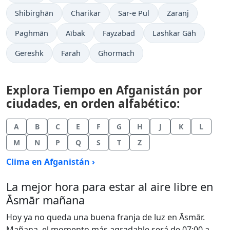
Shibirghān
Charikar
Sar-e Pul
Zaranj
Paghmān
Aībak
Fayzabad
Lashkar Gāh
Gereshk
Farah
Ghormach
Explora Tiempo en Afganistán por
ciudades, en orden alfabético:
A
B
C
E
F
G
H
J
K
L
M
N
P
Q
S
T
Z
Clima en Afganistán ›
La mejor hora para estar al aire libre en
Āsmār mañana
Hoy ya no queda una buena franja de luz en Āsmār.
Mañana, el momento más agradable será de 07:00 a