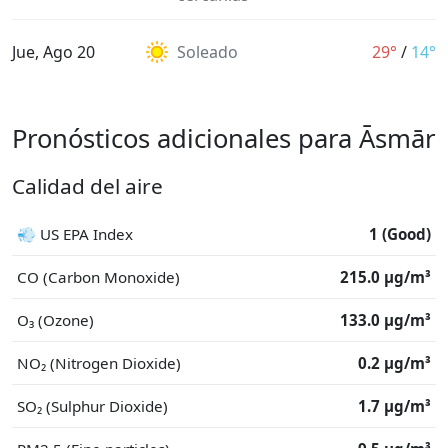
Jue, Ago 20
Soleado
29°
/
14°
Pronósticos adicionales para Āsmār
Calidad del aire
💨 US EPA Index
1 (Good)
CO (Carbon Monoxide)
215.0 μg/m³
O₃ (Ozone)
133.0 μg/m³
NO₂ (Nitrogen Dioxide)
0.2 μg/m³
SO₂ (Sulphur Dioxide)
1.7 μg/m³