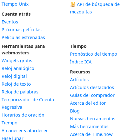
Tiempo Unix
🕌
API de búsqueda de
mezquitas
Cuenta atrás
Eventos
Próximas películas
Películas estrenadas
Herramientas para
Tiempo
webmasters
Pronóstico del tiempo
Widgets gratis
Índice ICA
Widget
Reloj analógico
Recursos
Widget
Reloj digital
Artículos
Widget
Reloj de texto
Artículos destacados
Widget
Reloj de palabras
Guías del comprador
Temporizador de Cuenta
Acerca del editor
Widget
Regresiva
Blog
Widget
Horarios de oración
Nuevas herramientas
Widget
Tiempo
Más herramientas
Widget
Amanecer y atardecer
Acerca de Time.now
Widget
Fase lunar