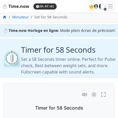
🇫🇷
⏱️
Time.now
20:47:02
Accueil
Minuteur
Set for 58 Seconds
⏱️
Time.now Horloge en ligne:
Mode plein écran de précision!
Timer for 58 Seconds
⏲️
Set a 58 Seconds timer online. Perfect for Pulse
check, Rest between weight sets, and more.
Fullscreen capable with sound alerts.