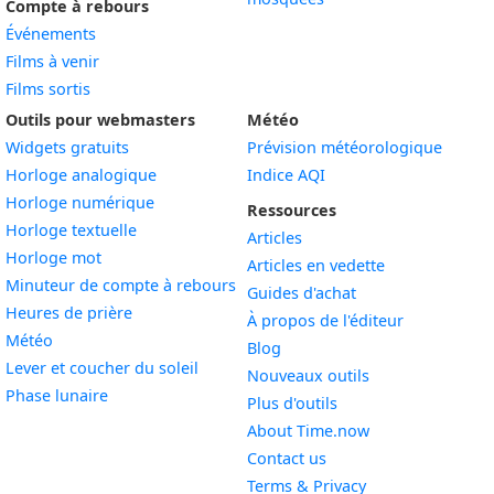
Compte à rebours
Événements
Films à venir
Films sortis
Outils pour webmasters
Météo
Widgets gratuits
Prévision météorologique
Widget
Horloge analogique
Indice AQI
Widget
Horloge numérique
Ressources
Widget
Horloge textuelle
Articles
Widget
Horloge mot
Articles en vedette
Widget
Minuteur de compte à rebours
Guides d'achat
Widget
Heures de prière
À propos de l'éditeur
Widget
Météo
Blog
Widget
Lever et coucher du soleil
Nouveaux outils
Widget
Phase lunaire
Plus d'outils
About Time.now
Contact us
Terms & Privacy