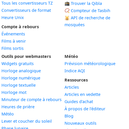
Tous les convertisseurs TZ
🕋 Trouver la Qibla
Convertisseurs de format
📿 Compteur de Tasbih
Heure Unix
🕌
API de recherche de
mosquées
Compte à rebours
Événements
Films à venir
Films sortis
Outils pour webmasters
Météo
Widgets gratuits
Prévision météorologique
Widget
Horloge analogique
Indice AQI
Widget
Horloge numérique
Ressources
Widget
Horloge textuelle
Articles
Widget
Horloge mot
Articles en vedette
Widget
Minuteur de compte à rebours
Guides d'achat
Widget
Heures de prière
À propos de l'éditeur
Widget
Météo
Blog
Widget
Lever et coucher du soleil
Nouveaux outils
Widget
Phase lunaire