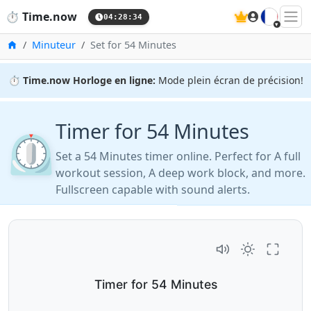
🇫🇷
⏱️
Time.now
04:28:35
Accueil
Minuteur
Set for 54 Minutes
⏱️
Time.now Horloge en ligne:
Mode plein écran de précision!
Timer for 54 Minutes
⏲️
Set a 54 Minutes timer online. Perfect for A full
workout session, A deep work block, and more.
Fullscreen capable with sound alerts.