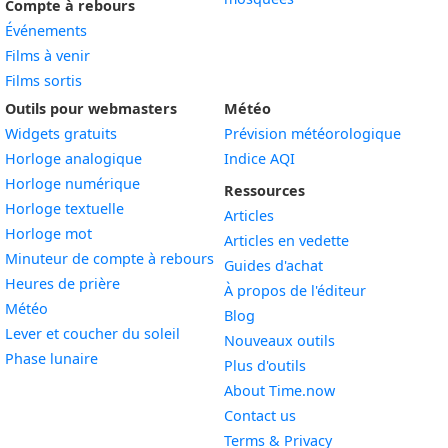
Compte à rebours
Événements
Films à venir
Films sortis
Outils pour webmasters
Météo
Widgets gratuits
Prévision météorologique
Widget
Horloge analogique
Indice AQI
Widget
Horloge numérique
Ressources
Widget
Horloge textuelle
Articles
Widget
Horloge mot
Articles en vedette
Widget
Minuteur de compte à rebours
Guides d'achat
Widget
Heures de prière
À propos de l'éditeur
Widget
Météo
Blog
Widget
Lever et coucher du soleil
Nouveaux outils
Widget
Phase lunaire
Plus d'outils
About Time.now
Contact us
Terms & Privacy