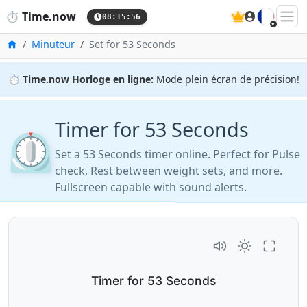
🇫🇷
⏱️
Time.now
08:15:56
Accueil
Minuteur
Set for 53 Seconds
⏱️
Time.now Horloge en ligne:
Mode plein écran de précision!
Timer for 53 Seconds
⏲️
Set a 53 Seconds timer online. Perfect for Pulse
check, Rest between weight sets, and more.
Fullscreen capable with sound alerts.