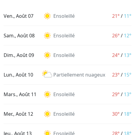
Ven., Août 07
Ensoleillé
21°
/
11°
Sam., Août 08
Ensoleillé
26°
/
12°
Dim., Août 09
Ensoleillé
24°
/
13°
Lun., Août 10
Partiellement nuageux
23°
/
15°
Mars., Août 11
Ensoleillé
29°
/
13°
Mer., Août 12
Ensoleillé
30°
/
18°
Jeu., Août 13
Ensoleillé
28°
/
18°