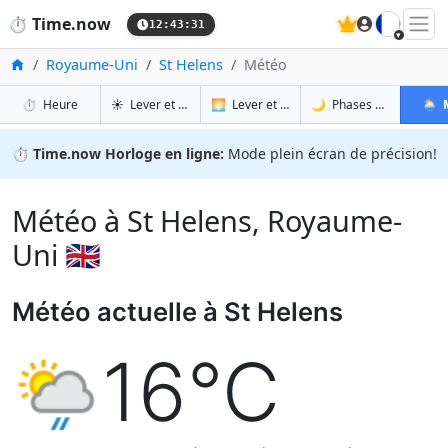
🇫🇷
⏱️
Time.now
12:43:32
Accueil
Royaume-Uni
St Helens
Météo
à St Helens
à St Helens
à St 
à 
⏱️
Heure
☀️
Lever et coucher du soleil
🌅
Lever et coucher du soleil demain
🌙
Phases de la Lune
🌦️
⏱️
Time.now Horloge en ligne:
Mode plein écran de précision!
Météo à St Helens, Royaume-
Uni 🇬🇧
Météo actuelle à St Helens
16°C