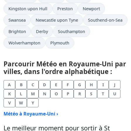
Kingston upon Hull
Preston
Newport
Swansea
Newcastle upon Tyne
Southend-on-Sea
Brighton
Derby
Southampton
Wolverhampton
Plymouth
Parcourir Météo en Royaume-Uni par
villes, dans l'ordre alphabétique :
A
B
C
D
E
F
G
H
I
J
K
L
M
N
O
P
R
S
T
U
V
W
Y
Météo à Royaume-Uni ›
Le meilleur moment pour sortir à St