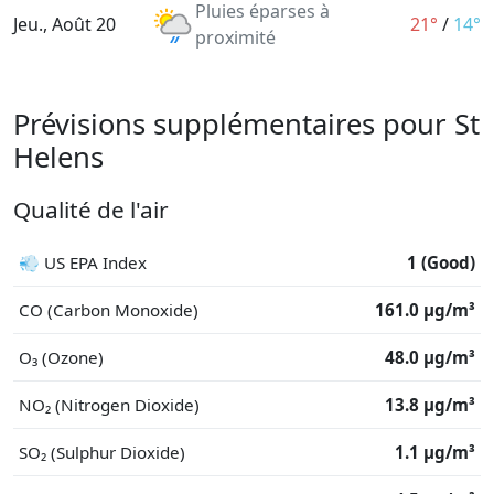
Pluies éparses à
Jeu., Août 20
21°
/
14°
proximité
Prévisions supplémentaires pour St
Helens
Qualité de l'air
💨 US EPA Index
1 (Good)
CO (Carbon Monoxide)
161.0 μg/m³
O₃ (Ozone)
48.0 μg/m³
NO₂ (Nitrogen Dioxide)
13.8 μg/m³
SO₂ (Sulphur Dioxide)
1.1 μg/m³