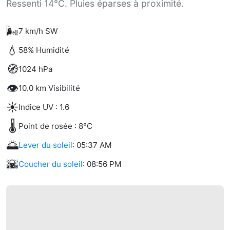
Ressenti 14°C. Pluies éparses à proximité.
🌬️
7 km/h SW
💧
58% Humidité
🧭
1024 hPa
👁️
10.0 km Visibilité
☀️
Indice UV : 1.6
🌡️
Point de rosée : 8°C
🌅
Lever du soleil
: 05:37 AM
🌇
Coucher du soleil
: 08:56 PM