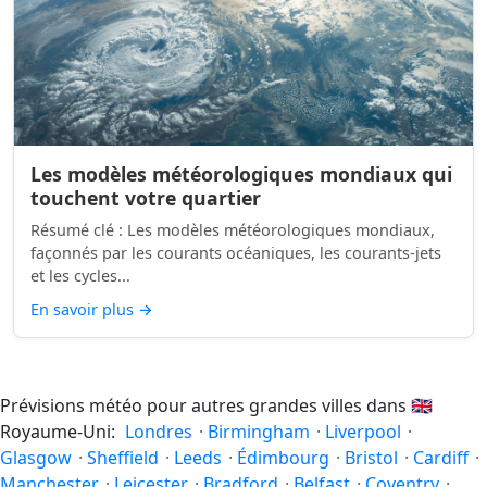
Les modèles météorologiques mondiaux qui
touchent votre quartier
Résumé clé : Les modèles météorologiques mondiaux,
façonnés par les courants océaniques, les courants-jets
et les cycles...
En savoir plus
→
Prévisions météo pour autres grandes villes dans
🇬🇧
Royaume-Uni:
Londres
·
Birmingham
·
Liverpool
·
Glasgow
·
Sheffield
·
Leeds
·
Édimbourg
·
Bristol
·
Cardiff
·
Manchester
·
Leicester
·
Bradford
·
Belfast
·
Coventry
·