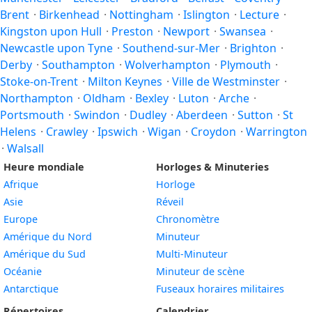
Brent
·
Birkenhead
·
Nottingham
·
Islington
·
Lecture
·
Kingston upon Hull
·
Preston
·
Newport
·
Swansea
·
Newcastle upon Tyne
·
Southend-sur-Mer
·
Brighton
·
Derby
·
Southampton
·
Wolverhampton
·
Plymouth
·
Stoke-on-Trent
·
Milton Keynes
·
Ville de Westminster
·
Northampton
·
Oldham
·
Bexley
·
Luton
·
Arche
·
Portsmouth
·
Swindon
·
Dudley
·
Aberdeen
·
Sutton
·
St
Helens
·
Crawley
·
Ipswich
·
Wigan
·
Croydon
·
Warrington
·
Walsall
Heure mondiale
Horloges & Minuteries
Afrique
Horloge
Asie
Réveil
Europe
Chronomètre
Amérique du Nord
Minuteur
Amérique du Sud
Multi-Minuteur
Océanie
Minuteur de scène
Antarctique
Fuseaux horaires militaires
Répertoires
Calendrier