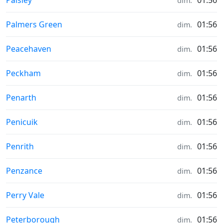
Paisley
01:56
dim.
Météo in
Palmers Green
01:56
dim.
Météo in
Peacehaven
01:56
dim.
Météo in
Peckham
01:56
dim.
Météo in
Penarth
01:56
dim.
Météo in
Penicuik
01:56
dim.
Météo in
Penrith
01:56
dim.
Météo in
Penzance
01:56
dim.
Météo in
Perry Vale
01:56
dim.
Météo in
Peterborough
01:56
dim.