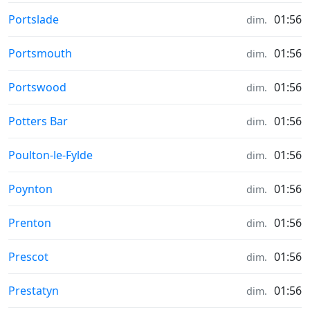
Météo in
Portslade
01:56
dim.
Météo in
Portsmouth
01:56
dim.
Météo in
Portswood
01:56
dim.
Météo in
Potters Bar
01:56
dim.
Météo in
Poulton-le-Fylde
01:56
dim.
Météo in
Poynton
01:56
dim.
Météo in
Prenton
01:56
dim.
Météo in
Prescot
01:56
dim.
Météo in
Prestatyn
01:56
dim.