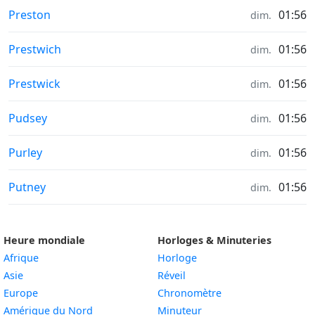
Météo in
Preston
01:56
dim.
Météo in
Prestwich
01:56
dim.
Météo in
Prestwick
01:56
dim.
Météo in
Pudsey
01:56
dim.
Météo in
Purley
01:56
dim.
Météo in
Putney
01:56
dim.
Heure mondiale
Horloges & Minuteries
Afrique
Horloge
Asie
Réveil
Europe
Chronomètre
Amérique du Nord
Minuteur