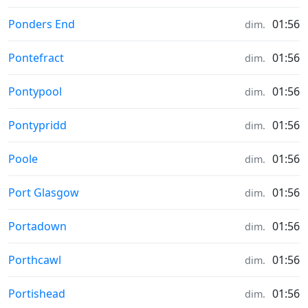
Météo in
Ponders End
01:56
dim.
Météo in
Pontefract
01:56
dim.
Météo in
Pontypool
01:56
dim.
Météo in
Pontypridd
01:56
dim.
Météo in
Poole
01:56
dim.
Météo in
Port Glasgow
01:56
dim.
Météo in
Portadown
01:56
dim.
Météo in
Porthcawl
01:56
dim.
Météo in
Portishead
01:56
dim.