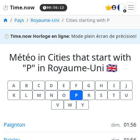
🇫🇷
⏱️
Time.now
00:56:12
Accueil
Pays
Royaume-Uni
Cities starting with P
⏱️
Time.now Horloge en ligne:
Mode plein écran de précision!
Météo in Cities that start with
"P" in Royaume-Uni 🇬🇧
A
B
C
D
E
F
G
H
I
J
K
L
M
N
O
P
R
S
T
U
V
W
Y
Météo in
Paignton
01:56
dim.
Météo in