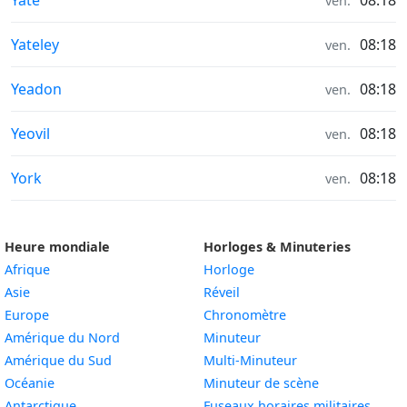
Yate
08:18
ven.
Météo in
Yateley
08:18
ven.
Météo in
Yeadon
08:18
ven.
Météo in
Yeovil
08:18
ven.
Météo in
York
08:18
ven.
Heure mondiale
Horloges & Minuteries
Afrique
Horloge
Asie
Réveil
Europe
Chronomètre
Amérique du Nord
Minuteur
Amérique du Sud
Multi-Minuteur
Océanie
Minuteur de scène
Antarctique
Fuseaux horaires militaires