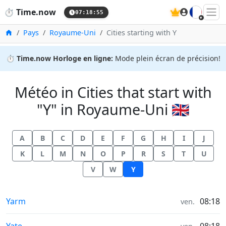
🇫🇷
⏱️
Time.now
07:18:55
Accueil
Pays
Royaume-Uni
Cities starting with Y
⏱️
Time.now Horloge en ligne:
Mode plein écran de précision!
Météo in Cities that start with
"Y" in Royaume-Uni 🇬🇧
A
B
C
D
E
F
G
H
I
J
K
L
M
N
O
P
R
S
T
U
V
W
Y
Météo in
Yarm
08:18
ven.
Météo in