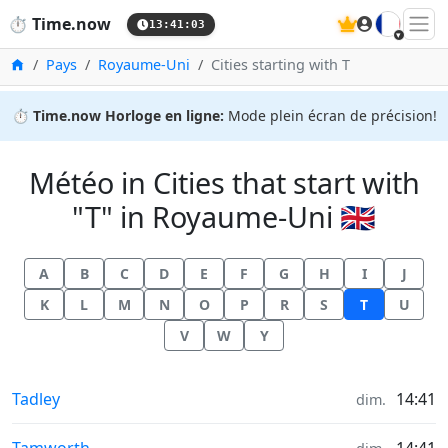
🇫🇷
⏱️
Time.now
13:41:03
Accueil
Pays
Royaume-Uni
Cities starting with T
⏱️
Time.now Horloge en ligne:
Mode plein écran de précision!
Météo in Cities that start with
"T" in Royaume-Uni 🇬🇧
A
B
C
D
E
F
G
H
I
J
K
L
M
N
O
P
R
S
T
U
V
W
Y
Météo in
Tadley
14:41
dim.
Météo in