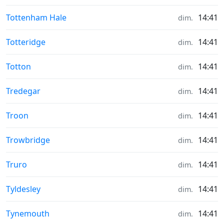
Météo in
Tottenham Hale
14:41
dim.
Météo in
Totteridge
14:41
dim.
Météo in
Totton
14:41
dim.
Météo in
Tredegar
14:41
dim.
Météo in
Troon
14:41
dim.
Météo in
Trowbridge
14:41
dim.
Météo in
Truro
14:41
dim.
Météo in
Tyldesley
14:41
dim.
Météo in
Tynemouth
14:41
dim.