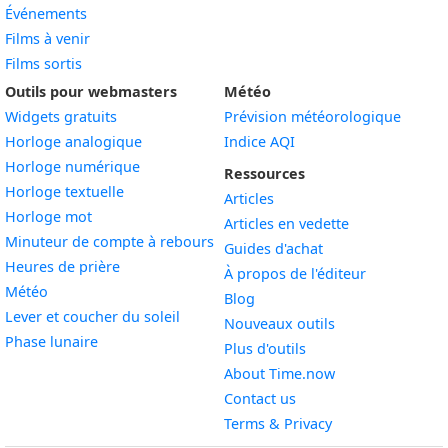
Événements
Films à venir
Films sortis
Outils pour webmasters
Météo
Widgets gratuits
Prévision météorologique
Widget
Horloge analogique
Indice AQI
Widget
Horloge numérique
Ressources
Widget
Horloge textuelle
Articles
Widget
Horloge mot
Articles en vedette
Widget
Minuteur de compte à rebours
Guides d'achat
Widget
Heures de prière
À propos de l'éditeur
Widget
Météo
Blog
Widget
Lever et coucher du soleil
Nouveaux outils
Widget
Phase lunaire
Plus d'outils
About Time.now
Contact us
Terms & Privacy