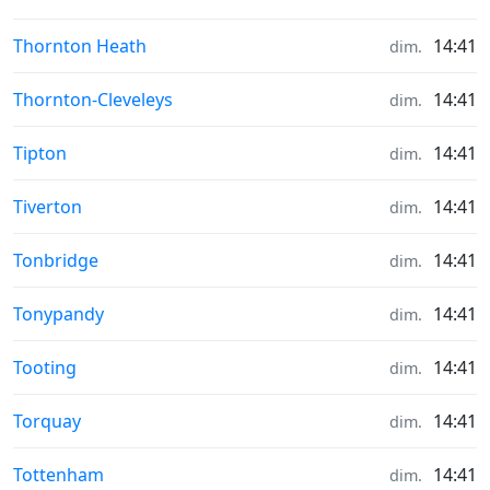
Météo in
Thornton Heath
14:41
dim.
Météo in
Thornton-Cleveleys
14:41
dim.
Météo in
Tipton
14:41
dim.
Météo in
Tiverton
14:41
dim.
Météo in
Tonbridge
14:41
dim.
Météo in
Tonypandy
14:41
dim.
Météo in
Tooting
14:41
dim.
Météo in
Torquay
14:41
dim.
Météo in
Tottenham
14:41
dim.