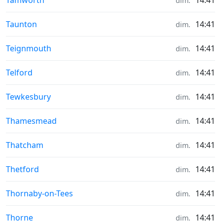
Tamworth
14:41
dim.
Météo in
Taunton
14:41
dim.
Météo in
Teignmouth
14:41
dim.
Météo in
Telford
14:41
dim.
Météo in
Tewkesbury
14:41
dim.
Météo in
Thamesmead
14:41
dim.
Météo in
Thatcham
14:41
dim.
Météo in
Thetford
14:41
dim.
Météo in
Thornaby-on-Tees
14:41
dim.
Météo in
Thorne
14:41
dim.