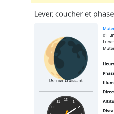
Lever, coucher et phas
Mute
🌘
d'ill
Lune 
Muten
Heure
Phase
Dernier croissant
Illum
Direc
04:09:33
12
Altit
11
1
10
2
Dista