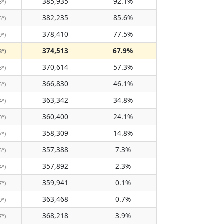
385,935
92.1%
3°)
382,235
85.6%
5°)
378,410
77.5%
9°)
374,513
67.9%
8°)
370,614
57.3%
8°)
366,830
46.1%
5°)
363,342
34.8%
4°)
360,400
24.1%
0°)
358,309
14.8%
7°)
357,388
7.3%
5°)
357,892
2.3%
4°)
359,941
0.1%
7°)
363,468
0.7%
0°)
368,218
3.9%
7°)