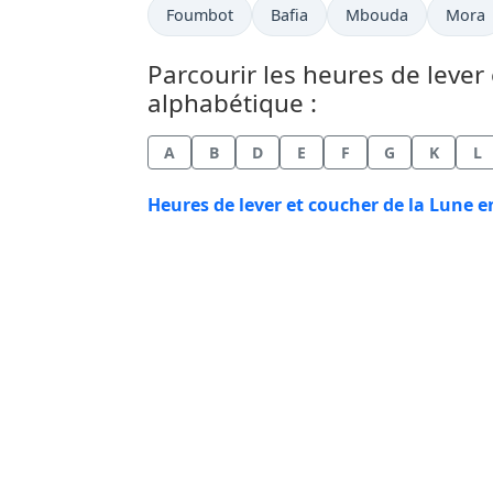
Foumbot
Bafia
Mbouda
Mora
Parcourir les heures de lever
alphabétique :
A
B
D
E
F
G
K
L
Heures de lever et coucher de la Lune 