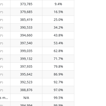
373,785
9.4%
5°)
379,685
16.5%
1°)
385,419
25.0%
3°)
390,533
34.2%
2°)
394,660
43.8%
2°)
397,540
53.4%
2°)
399,035
62.8%
6°)
399,132
71.7%
4°)
397,935
79.8%
6°)
395,642
86.9%
1°)
392,523
92.7%
8°)
388,876
97.0%
6°)
Does not pass meridian
N/A
99.5%
(N/A)
384,994
99.9%
2°)