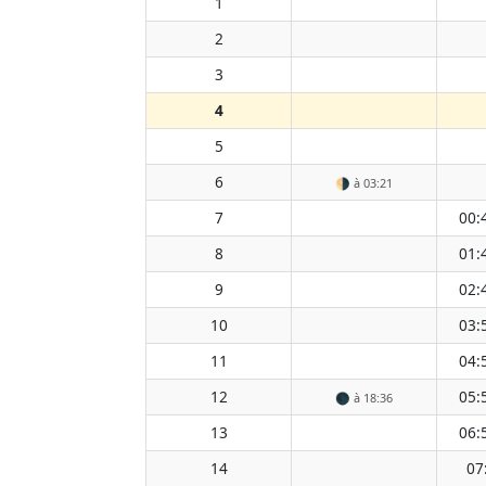
1
2
3
4
5
6
🌗
à 03:21
7
00:
8
01:
9
02:
10
03:
11
04:
12
05:
🌑
à 18:36
13
06:
14
07