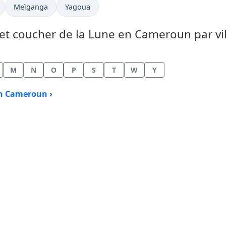
Meïganga
Yagoua
 et coucher de la Lune en Cameroun par vil
M
N
O
P
S
T
W
Y
en Cameroun ›