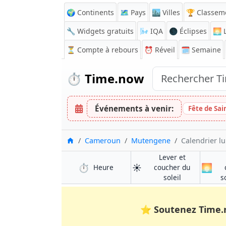
🌍 Continents
🗺️ Pays
🏙️ Villes
🏆 Classem
🔧 Widgets gratuits
🌬️
IQA
🌑 Éclipses
🌅
L
⏳
Compte à rebours
⏰
Réveil
🗓️ Semaine
⏱️
Time.now
Événements à venir:
Fête de Sai
Accueil
Cameroun
Mutengene
Calendrier lu
Lever et
⏱️
☀️
🌅
à Mutengene
Heure
coucher du
à Mutengene
soleil
s
⭐
Soutenez Time.