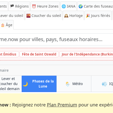
ents
🏴 Régions
⏰
Heure Zones
🌐 IANA
🌍 Carte des fuseau
ever du soleil
🌇
Coucher du soleil
🕰️
Horloge
🎉
Jours fériés
🎂 Âge
nt Émidius
Fête de Saint Oswald
Jour de l'Indépendance (Burkin
naire
Lever et
Phases de la
🌙
🌦️
💨
à Mutengene
coucher du
Météo
I
à Mutengene
Lune
à Mutengene
oleil demain
now :
Rejoignez notre
Plan Premium
pour une expérie