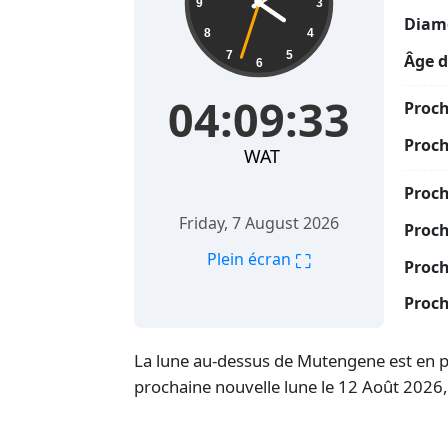
9
3
Diamè
8
4
7
5
Âge d
6
04:09:33
Proch
Proch
WAT
Proc
Friday, 7 August 2026
Proch
⛶
Plein écran
Proch
Proch
La lune au-dessus de Mutengene est en pha
prochaine nouvelle lune le 12 Août 2026,