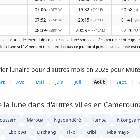
07:06
19:32
00:58
(267° W)
(90° E)
(81.
↑
↑
07:52
20:15
01:41
(274° W)
(83° E)
(87.
↑
↑
08:39
20:59
02:26
(280° W)
(77° ENE)
(85.
↑
↑
Les heures de lever et de coucher de la Lune sont calculées pour le centre géomét
 de la Lune si l'événement ne se produit pas ce jour local précis, ou si la Lune e
ier lunaire pour d'autres mois en 2026 pour Mut
rs
|
Avr.
|
Mai
|
Juin
|
Juil.
|
Août
|
Sept.
|
 la lune dans d'autres villes en Cameroun
foussam
Maroua
Ngaoundéré
Kumba
Nkongsam
Ébolowa
Dschang
Tiko
Kribi
Mbalmayo