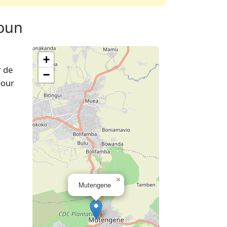
roun
+
r de
−
pour
×
Mutengene