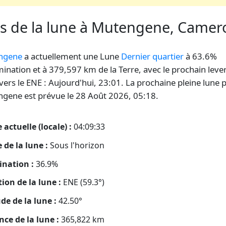
es de la lune à Mutengene, Came
ngene
a actuellement une Lune
Dernier quartier
à 63.6%
umination et à 379,597 km de la Terre, avec le prochain leve
vers le ENE : Aujourd'hui, 23:01. La prochaine pleine lune 
gene est prévue le 28 Août 2026, 05:18.
 actuelle (locale) :
04:09:33
 de la lune :
Sous l'horizon
ination :
36.9%
tion de la lune :
ENE (59.3°)
ude de la lune :
42.50°
nce de la lune :
365,822
km