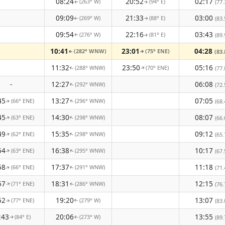
08:24
20:52
02:17
(263° W)
(94° E)
(77.
↑
↑
09:09
21:33
03:00
(269° W)
(88° E)
(83.
↑
↑
09:54
22:16
03:43
(276° W)
(81° E)
(89.
↑
↑
10:41
23:01
04:28
(282° WNW)
(75° ENE)
(83.
↑
↑
11:32
23:50
05:16
(288° WNW)
(70° ENE)
(77.
↑
↑
-
12:27
06:08
(292° WNW)
(72.
↑
45
13:27
07:05
(66° ENE)
(296° WNW)
(68.
↑
↑
45
14:30
08:07
(63° ENE)
(298° WNW)
↑
(66.
↑
49
15:35
09:12
(62° ENE)
(298° WNW)
↑
↑
(65.
54
16:38
10:17
(63° ENE)
(295° WNW)
(67.
↑
↑
58
17:37
11:18
(66° ENE)
(291° WNW)
(71.
↑
↑
57
18:31
12:15
(71° ENE)
(286° WNW)
(76.
↑
↑
52
19:20
13:07
(77° ENE)
(279° W)
(83.
↑
↑
:43
20:06
13:55
(84° E)
(273° W)
(89.
↑
↑