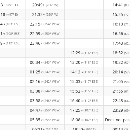
:31
20:49
14:41
(91° E)
(266° W)
(83.
↑
↑
:18
21:32
15:25
(97° E)
(260° W)
(77.
↑
↑
04
22:15
16:10
(103° ESE)
(254° WSW)
(71.
↑
↑
51
22:59
16:56
(108° ESE)
(250° WSW)
(66.
↑
↑
39
23:46
17:43
(112° ESE)
(246° WSW)
(62.
↑
↑
-
12:29
18:32
(116° ESE)
(59.
↑
00:34
13:20
19:22
(243° WSW)
(118° ESE)
↑
(57.
↑
01:25
14:12
20:14
(242° WSW)
(118° ESE)
↑
↑
(57.
02:16
15:03
21:05
(242° WSW)
(117° ESE)
↑
(58.
↑
03:08
15:52
21:55
(244° WSW)
(115° ESE)
(61.
↑
↑
03:58
16:40
22:43
(246° WSW)
(112° ESE)
(64.
↑
↑
04:47
17:25
23:29
(250° WSW)
(107° ESE)
(69.
↑
↑
05:35
18:08
(255° WSW)
(102° ESE)
↑
↑
06:21
18:50
00:14
(261° W)
(96° E)
(75.
↑
↑