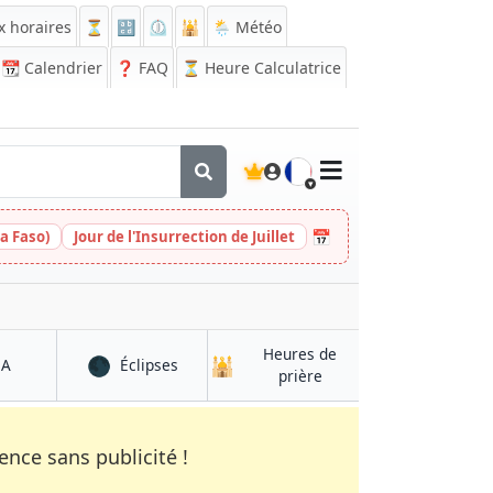
x horaires
⏳
🔡
⏲️
🕌
🌦️ Météo
📆
Calendrier
❓
FAQ
⏳ Heure Calculatrice
🇫🇷
📅
a Faso)
Jour de l'Insurrection de Juillet
Heures de
🌑
🕌
à Mutengene
à Mutengene
QA
Éclipses
à Mutengene
prière
nce sans publicité !