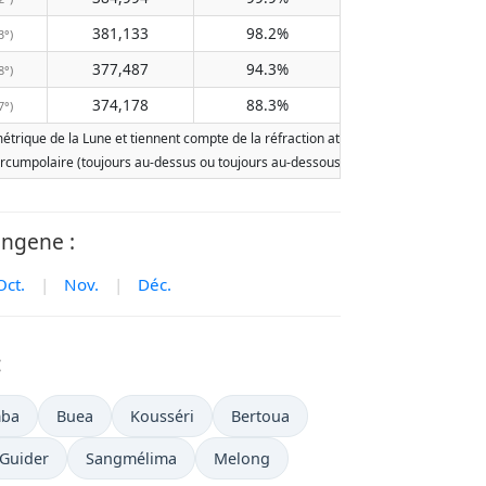
381,133
98.2%
3°)
377,487
94.3%
8°)
374,178
88.3%
7°)
rique de la Lune et tiennent compte de la réfraction atmosphérique terrestre. Les 
st circumpolaire (toujours au-dessus ou toujours au-dessous de l'horizon). Deux le
engene :
Oct.
|
Nov.
|
Déc.
:
ba
Buea
Kousséri
Bertoua
Guider
Sangmélima
Melong