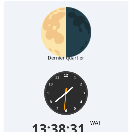
🌗
Dernier quartier
13:38:32
12
11
1
10
2
9
3
8
4
7
5
6
WAT
13:38:32