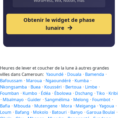
WordPress, Wix, Notion, más
Obtenir le widget de phase
lunaire
Heures de lever et coucher de la lune à autres grandes
villes dans Cameroun:
Yaoundé
·
Douala
·
Bamenda
·
Bafoussam
·
Maroua
·
Ngaoundéré
·
Kumba
·
Nkongsamba
·
Buea
·
Kousséri
·
Bertoua
·
Limbe
·
Foumban
·
Kumbo
·
Édéa
·
Ébolowa
·
Dschang
·
Tiko
·
Kribi
·
Mbalmayo
·
Guider
·
Sangmélima
·
Melong
·
Foumbot
·
Bafia
·
Mbouda
·
Mutengene
·
Mora
·
Meïganga
·
Yagoua
·
Loum
·
Bafang
·
Mokolo
·
Batouri
·
Banyo
·
Garoua Boulaï
·