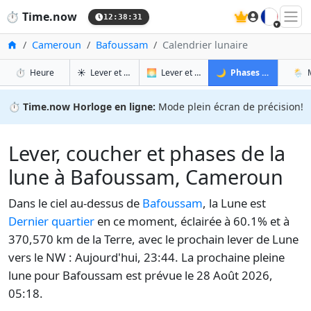
🇫🇷
⏱️
Time.now
12:38:31
Accueil
Cameroun
Bafoussam
Calendrier lunaire
à Bafoussam
à Bafoussam
à Ba
à
⏱️
Heure
☀️
Lever et coucher du soleil
🌅
Lever et coucher du soleil demain
🌙
Phases de la Lune
🌦️
⏱️
Time.now Horloge en ligne:
Mode plein écran de précision!
Lever, coucher et phases de la
lune à Bafoussam, Cameroun
Dans le ciel au-dessus de
Bafoussam
, la Lune est
Dernier quartier
en ce moment, éclairée à 60.1% et à
370,570 km de la Terre, avec le prochain lever de Lune
vers le NW : Aujourd'hui, 23:44. La prochaine pleine
lune pour Bafoussam est prévue le 28 Août 2026,
05:18.