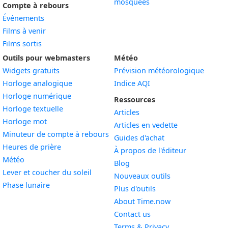
mosquées
Compte à rebours
Événements
Films à venir
Films sortis
Outils pour webmasters
Météo
Widgets gratuits
Prévision météorologique
Widget
Horloge analogique
Indice AQI
Widget
Horloge numérique
Ressources
Widget
Horloge textuelle
Articles
Widget
Horloge mot
Articles en vedette
Widget
Minuteur de compte à rebours
Guides d'achat
Widget
Heures de prière
À propos de l'éditeur
Widget
Météo
Blog
Widget
Lever et coucher du soleil
Nouveaux outils
Widget
Phase lunaire
Plus d'outils
About Time.now
Contact us
Terms & Privacy