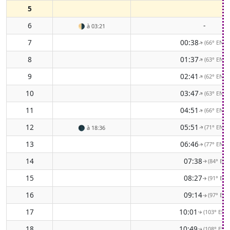
5
6
-
🌗
à 03:21
7
00:38
(66° ENE)
↑
8
01:37
(63° ENE)
↑
9
02:41
(62° ENE)
↑
10
03:47
(63° ENE)
↑
11
04:51
(66° ENE)
↑
12
05:51
(71° ENE)
🌑
à 18:36
↑
13
06:46
(77° ENE)
↑
14
07:38
(84° E)
↑
15
08:27
(91° E)
↑
16
09:14
(97° E)
↑
17
10:01
(103° ESE)
↑
18
10:49
(108° ESE)
↑