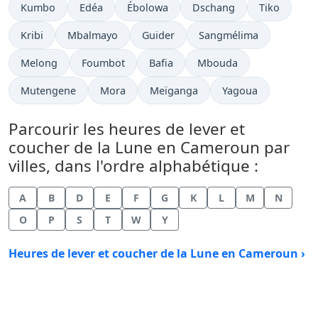
Kumbo
Edéa
Ébolowa
Dschang
Tiko
Kribi
Mbalmayo
Guider
Sangmélima
Melong
Foumbot
Bafia
Mbouda
Mutengene
Mora
Meïganga
Yagoua
Parcourir les heures de lever et
coucher de la Lune en Cameroun par
villes, dans l'ordre alphabétique :
A
B
D
E
F
G
K
L
M
N
O
P
S
T
W
Y
Heures de lever et coucher de la Lune en Cameroun ›