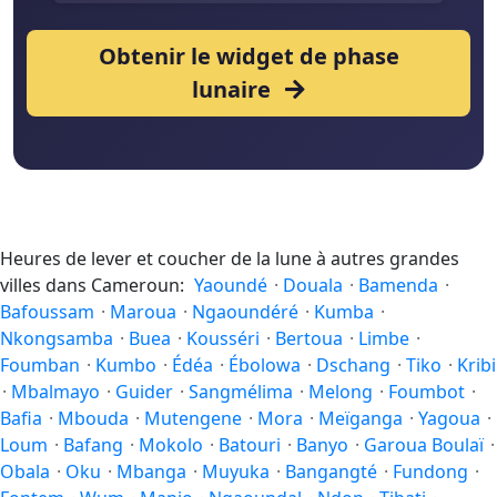
Obtenir le widget de phase
lunaire
Heures de lever et coucher de la lune à autres grandes
villes dans Cameroun:
Yaoundé
·
Douala
·
Bamenda
·
Bafoussam
·
Maroua
·
Ngaoundéré
·
Kumba
·
Nkongsamba
·
Buea
·
Kousséri
·
Bertoua
·
Limbe
·
Foumban
·
Kumbo
·
Édéa
·
Ébolowa
·
Dschang
·
Tiko
·
Kribi
·
Mbalmayo
·
Guider
·
Sangmélima
·
Melong
·
Foumbot
·
Bafia
·
Mbouda
·
Mutengene
·
Mora
·
Meïganga
·
Yagoua
·
Loum
·
Bafang
·
Mokolo
·
Batouri
·
Banyo
·
Garoua Boulaï
·
Obala
·
Oku
·
Mbanga
·
Muyuka
·
Bangangté
·
Fundong
·