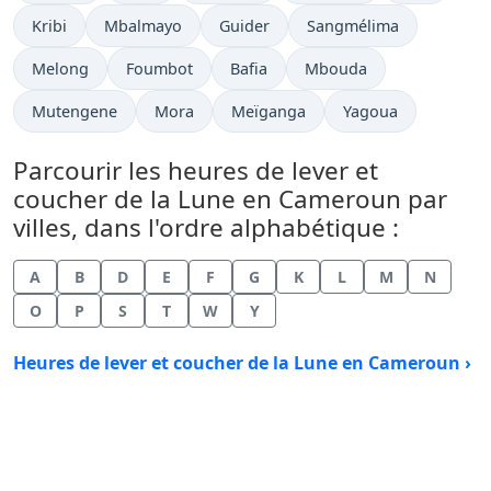
Kribi
Mbalmayo
Guider
Sangmélima
Melong
Foumbot
Bafia
Mbouda
Mutengene
Mora
Meïganga
Yagoua
Parcourir les heures de lever et
coucher de la Lune en Cameroun par
villes, dans l'ordre alphabétique :
A
B
D
E
F
G
K
L
M
N
O
P
S
T
W
Y
Heures de lever et coucher de la Lune en Cameroun ›