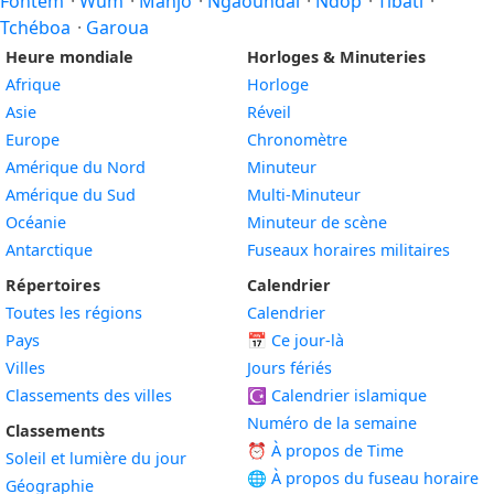
Fontem
·
Wum
·
Manjo
·
Ngaoundal
·
Ndop
·
Tibati
·
Tchéboa
·
Garoua
Heure mondiale
Horloges & Minuteries
Afrique
Horloge
Asie
Réveil
Europe
Chronomètre
Amérique du Nord
Minuteur
Amérique du Sud
Multi-Minuteur
Océanie
Minuteur de scène
Antarctique
Fuseaux horaires militaires
Répertoires
Calendrier
Toutes les régions
Calendrier
Pays
📅
Ce jour-là
Villes
Jours fériés
Classements des villes
☪️
Calendrier islamique
Numéro de la semaine
Classements
⏰ À propos de Time
Soleil et lumière du jour
🌐 À propos du fuseau horaire
Géographie