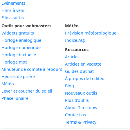
Événements
Films à venir
Films sortis
Outils pour webmasters
Météo
Widgets gratuits
Prévision météorologique
Widget
Horloge analogique
Indice AQI
Widget
Horloge numérique
Ressources
Widget
Horloge textuelle
Articles
Widget
Horloge mot
Articles en vedette
Widget
Minuteur de compte à rebours
Guides d'achat
Widget
Heures de prière
À propos de l'éditeur
Widget
Météo
Blog
Widget
Lever et coucher du soleil
Nouveaux outils
Widget
Phase lunaire
Plus d'outils
About Time.now
Contact us
Terms & Privacy