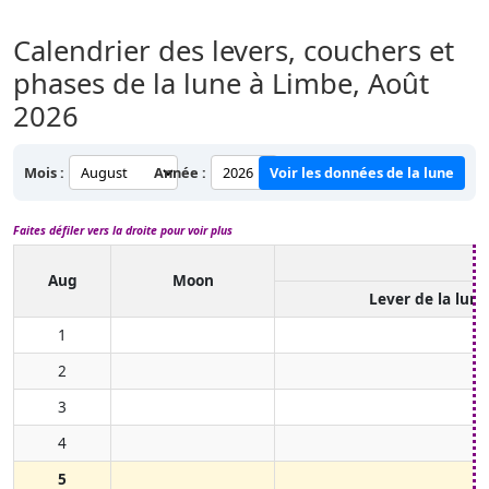
Calendrier des levers, couchers et
phases de la lune à Limbe,
Août
2026
Mois :
Année :
Voir les données de la lune
Faites défiler vers la droite pour voir plus
Aug
Moon
Lever de la lune
1
2
3
4
5