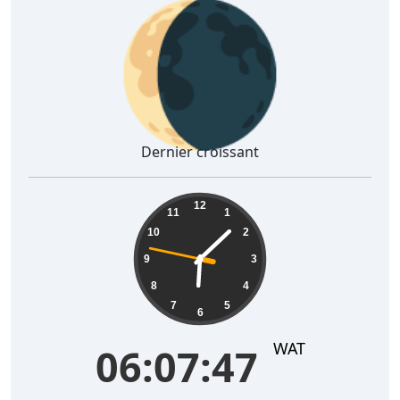
🌘
Dernier croissant
06:07:48
12
11
1
10
2
9
3
8
4
7
5
6
WAT
06:07:48