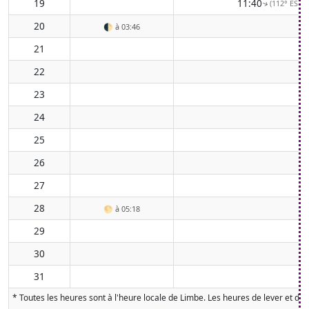
19
11:40
(112° ESE)
↑
20
🌓
à 03:46
21
22
23
24
25
26
27
28
🌕
à 05:18
29
30
31
* Toutes les heures sont à l'heure locale de Limbe. Les heures de lever et de 