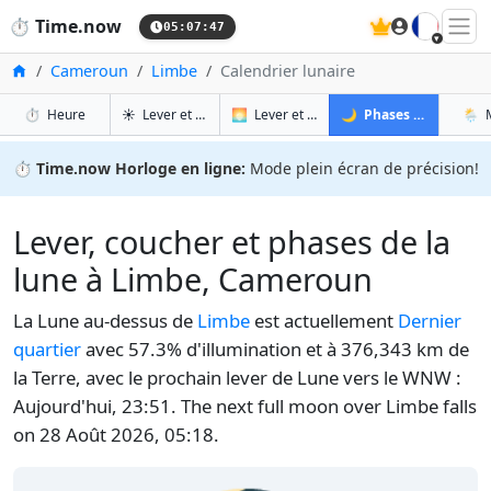
🇫🇷
⏱️
Time.now
05:07:48
Accueil
Cameroun
Limbe
Calendrier lunaire
à Limbe
à Limbe
à Li
à
⏱️
Heure
☀️
Lever et coucher du soleil
🌅
Lever et coucher du soleil demain
🌙
Phases de la Lune
🌦️
⏱️
Time.now Horloge en ligne:
Mode plein écran de précision!
Lever, coucher et phases de la
lune à Limbe, Cameroun
La Lune au-dessus de
Limbe
est actuellement
Dernier
quartier
avec 57.3% d'illumination et à 376,343 km de
la Terre, avec le prochain lever de Lune vers le WNW :
Aujourd'hui, 23:51. The next full moon over Limbe falls
on 28 Août 2026, 05:18.