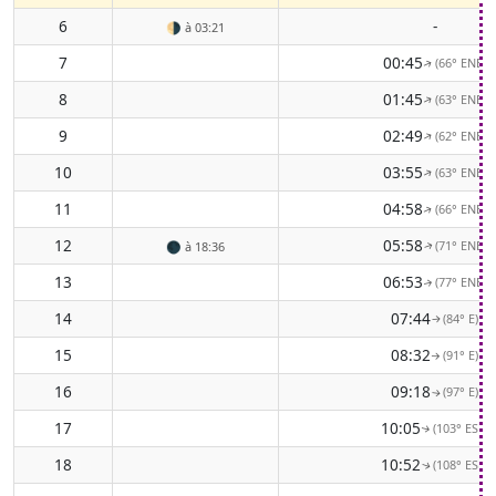
6
-
🌗
à 03:21
7
00:45
(66° ENE)
↑
8
01:45
(63° ENE)
↑
9
02:49
(62° ENE)
↑
10
03:55
(63° ENE)
↑
11
04:58
(66° ENE)
↑
12
05:58
(71° ENE)
🌑
à 18:36
↑
13
06:53
(77° ENE)
↑
14
07:44
(84° E)
↑
15
08:32
(91° E)
↑
16
09:18
(97° E)
↑
17
10:05
(103° ESE)
↑
18
10:52
(108° ESE)
↑