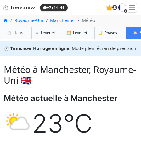
🇫🇷
⏱️
Time.now
07:44:47
Accueil
Royaume-Uni
Manchester
Météo
à Manchester
à Manchester
à Ma
à 
⏱️
Heure
☀️
Lever et coucher du soleil
🌅
Lever et coucher du soleil demain
🌙
Phases de la Lune
🌦️
⏱️
Time.now Horloge en ligne:
Mode plein écran de précision!
Météo à Manchester, Royaume-
Uni 🇬🇧
Météo actuelle à Manchester
23°C