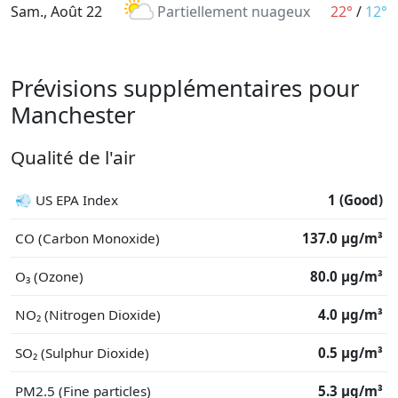
Sam., Août 22
Partiellement nuageux
22°
/
12°
Prévisions supplémentaires pour
Manchester
Qualité de l'air
💨 US EPA Index
1 (Good)
CO (Carbon Monoxide)
137.0 μg/m³
O₃ (Ozone)
80.0 μg/m³
NO₂ (Nitrogen Dioxide)
4.0 μg/m³
SO₂ (Sulphur Dioxide)
0.5 μg/m³
PM2.5 (Fine particles)
5.3 μg/m³