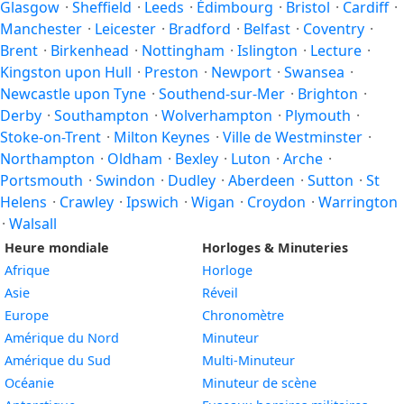
Glasgow
·
Sheffield
·
Leeds
·
Édimbourg
·
Bristol
·
Cardiff
·
Manchester
·
Leicester
·
Bradford
·
Belfast
·
Coventry
·
Brent
·
Birkenhead
·
Nottingham
·
Islington
·
Lecture
·
Kingston upon Hull
·
Preston
·
Newport
·
Swansea
·
Newcastle upon Tyne
·
Southend-sur-Mer
·
Brighton
·
Derby
·
Southampton
·
Wolverhampton
·
Plymouth
·
Stoke-on-Trent
·
Milton Keynes
·
Ville de Westminster
·
Northampton
·
Oldham
·
Bexley
·
Luton
·
Arche
·
Portsmouth
·
Swindon
·
Dudley
·
Aberdeen
·
Sutton
·
St
Helens
·
Crawley
·
Ipswich
·
Wigan
·
Croydon
·
Warrington
·
Walsall
Heure mondiale
Horloges & Minuteries
Afrique
Horloge
Asie
Réveil
Europe
Chronomètre
Amérique du Nord
Minuteur
Amérique du Sud
Multi-Minuteur
Océanie
Minuteur de scène