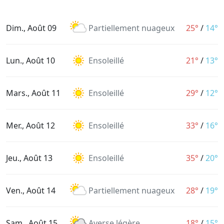
Dim., Août 09
Partiellement nuageux
25°
/
14°
Lun., Août 10
Ensoleillé
21°
/
13°
Mars., Août 11
Ensoleillé
29°
/
12°
Mer., Août 12
Ensoleillé
33°
/
16°
Jeu., Août 13
Ensoleillé
35°
/
20°
Ven., Août 14
Partiellement nuageux
28°
/
19°
Sam., Août 15
Averse légère
18°
/
15°