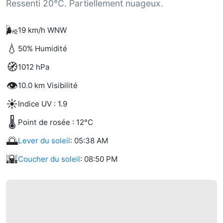
Ressenti 20°C. Partiellement nuageux.
🌬️
19 km/h WNW
💧
50% Humidité
🧭
1012 hPa
👁️
10.0 km Visibilité
☀️
Indice UV : 1.9
🌡️
Point de rosée : 12°C
🌅
Lever du soleil
: 05:38 AM
🌇
Coucher du soleil
: 08:50 PM