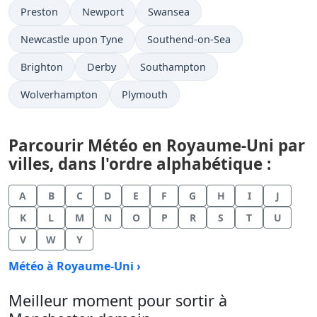
Preston
Newport
Swansea
Newcastle upon Tyne
Southend-on-Sea
Brighton
Derby
Southampton
Wolverhampton
Plymouth
Parcourir Météo en Royaume-Uni par
villes, dans l'ordre alphabétique :
A
B
C
D
E
F
G
H
I
J
K
L
M
N
O
P
R
S
T
U
V
W
Y
Météo à Royaume-Uni ›
Meilleur moment pour sortir à