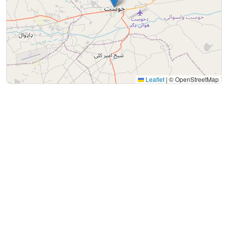
Leaflet
|
© OpenStreetMap