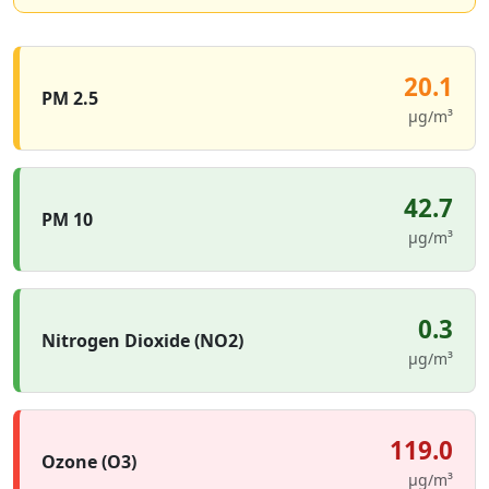
20.1
PM 2.5
µg/m³
42.7
PM 10
µg/m³
0.3
Nitrogen Dioxide (NO2)
µg/m³
119.0
Ozone (O3)
µg/m³