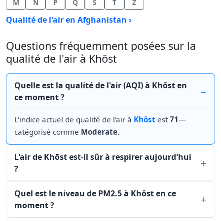
M
N
P
Q
S
T
Z
Qualité de l'air en Afghanistan ›
Questions fréquemment posées sur la
qualité de l'air à Khōst
Quelle est la qualité de l'air (AQI) à Khōst en
ce moment ?
L'indice actuel de qualité de l'air à
Khōst
est
71
—
catégorisé comme
Moderate
.
L'air de Khōst est-il sûr à respirer aujourd'hui
?
Quel est le niveau de PM2.5 à Khōst en ce
moment ?