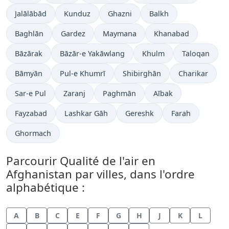
Jalālābād
Kunduz
Ghazni
Balkh
Baghlān
Gardez
Maymana
Khanabad
Bāzārak
Bāzār-e Yakāwlang
Khulm
Taloqan
Bāmyān
Pul-e Khumrī
Shibirghān
Charikar
Sar-e Pul
Zaranj
Paghmān
Aībak
Fayzabad
Lashkar Gāh
Gereshk
Farah
Ghormach
Parcourir Qualité de l'air en
Afghanistan par villes, dans l'ordre
alphabétique :
A
B
C
E
F
G
H
J
K
L