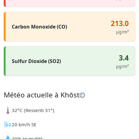
213.0
Carbon Monoxide (CO)
µg/m³
3.4
Sulfur Dioxide (SO2)
µg/m³
Météo actuelle à Khōst
🌡️
32°C (Ressenti 31°)
🌬️
20 km/h SE
💧
40% Humidité