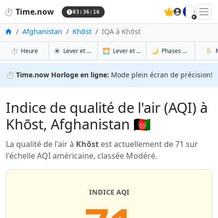
🇫🇷
⏱️
Time.now
03:36:16
Accueil
Afghanistan
Khōst
IQA à Khōst
à Khōst
à Khōst
à Khō
à 
⏱️
Heure
☀️
Lever et coucher du soleil
🌅
Lever et coucher du soleil demain
🌙
Phases de la Lune
🌦️
⏱️
Time.now Horloge en ligne:
Mode plein écran de précision!
Indice de qualité de l'air (AQI) à
Khōst, Afghanistan 🇦🇫
La qualité de l'air à
Khōst
est actuellement de 71 sur
l'échelle AQI américaine, classée Modéré.
INDICE AQI