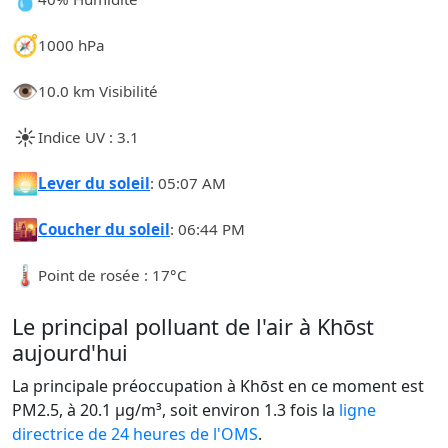
🧭
1000 hPa
👁️
10.0 km Visibilité
☀️
Indice UV : 3.1
🌅
Lever du soleil
: 05:07 AM
🌇
Coucher du soleil
: 06:44 PM
🌡️
Point de rosée : 17°C
Le principal polluant de l'air à Khōst
aujourd'hui
La principale préoccupation à Khōst en ce moment est
PM2.5, à 20.1 µg/m³, soit environ 1.3 fois la
ligne
directrice de 24 heures de l'OMS
.