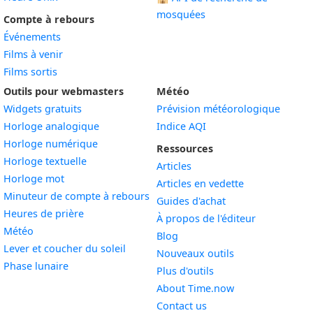
mosquées
Compte à rebours
Événements
Films à venir
Films sortis
Outils pour webmasters
Météo
Widgets gratuits
Prévision météorologique
Widget
Horloge analogique
Indice AQI
Widget
Horloge numérique
Ressources
Widget
Horloge textuelle
Articles
Widget
Horloge mot
Articles en vedette
Widget
Minuteur de compte à rebours
Guides d'achat
Widget
Heures de prière
À propos de l'éditeur
Widget
Météo
Blog
Widget
Lever et coucher du soleil
Nouveaux outils
Widget
Phase lunaire
Plus d'outils
About Time.now
Contact us