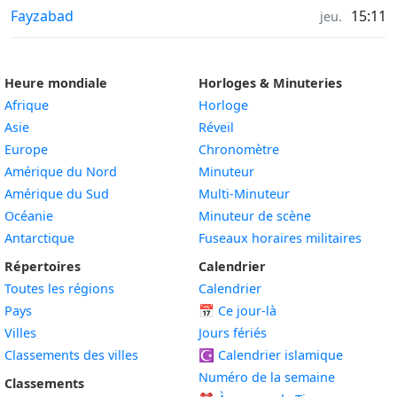
Qualité de l'air in
Fayzabad
15:11
jeu.
Heure mondiale
Horloges & Minuteries
Afrique
Horloge
Asie
Réveil
Europe
Chronomètre
Amérique du Nord
Minuteur
Amérique du Sud
Multi-Minuteur
Océanie
Minuteur de scène
Antarctique
Fuseaux horaires militaires
Répertoires
Calendrier
Toutes les régions
Calendrier
Pays
📅
Ce jour-là
Villes
Jours fériés
Classements des villes
☪️
Calendrier islamique
Numéro de la semaine
Classements