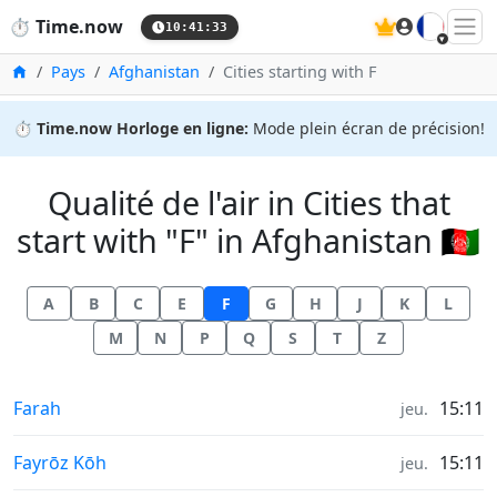
🇫🇷
⏱️
Time.now
10:41:34
Accueil
Pays
Afghanistan
Cities starting with F
⏱️
Time.now Horloge en ligne:
Mode plein écran de précision!
Qualité de l'air in Cities that
start with "F" in Afghanistan 🇦🇫
A
B
C
E
F
G
H
J
K
L
M
N
P
Q
S
T
Z
Qualité de l'air in
Farah
15:11
jeu.
Qualité de l'air in
Fayrōz Kōh
15:11
jeu.